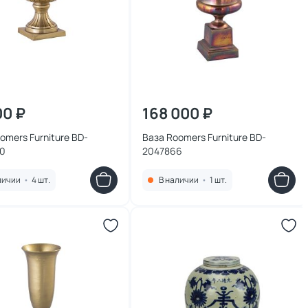
00 ₽
168 000 ₽
mers Furniture BD-
Ваза Roomers Furniture BD-
0
2047866
личии
•
4 шт.
В наличии
•
1 шт.