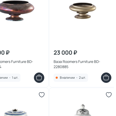
00 ₽
23 000 ₽
mers Furniture BD-
Ваза Roomers Furniture BD-
4
2280885
личии
•
1 шт.
В наличии
•
2 шт.