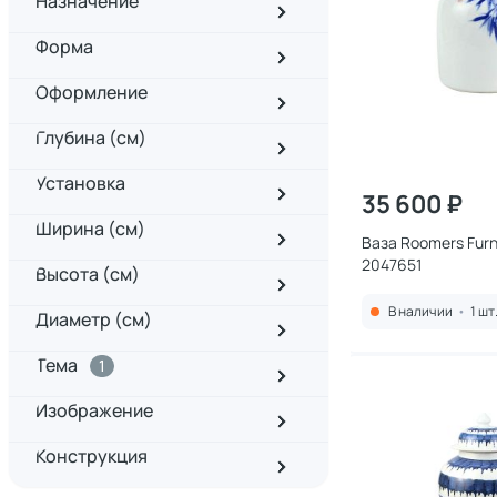
Назначение
Форма
Оформление
Глубина (см)
Установка
35 600 ₽
Ширина (см)
Ваза Roomers Furn
2047651
Высота (см)
В наличии
•
1 шт
Диаметр (см)
Тема
1
Изображение
Конструкция