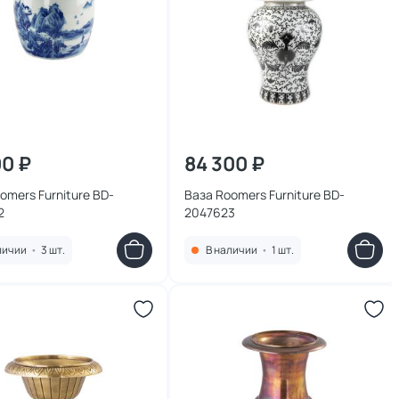
00 ₽
84 300 ₽
omers Furniture BD-
Ваза Roomers Furniture BD-
2
2047623
личии
•
3 шт.
В наличии
•
1 шт.