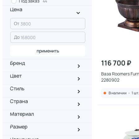
Под заказ
44
Цена
От
До
применить
116 700 ₽
Бренд
Ваза Roomers Furnitu
Цвет
2280902
Стиль
В наличии
•
1 шт
Страна
Материал
Размер