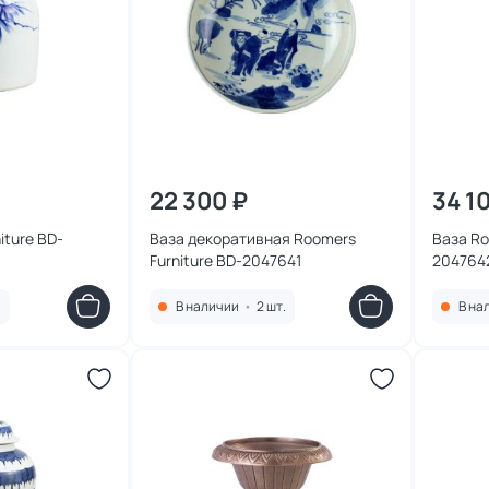
22 300 ₽
34 1
iture BD-
Ваза декоративная Roomers
Ваза Ro
Furniture BD-2047641
204764
.
В наличии
•
2 шт.
В на