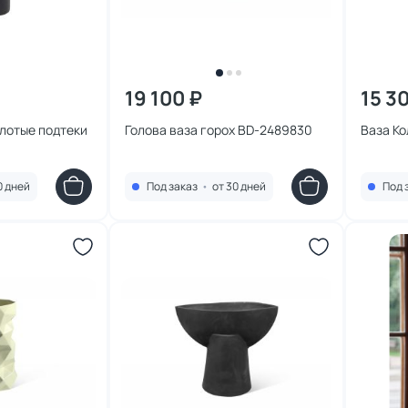
19 100 ₽
15 3
олотые подтеки
Голова ваза горох BD-2489830
Ваза К
0 дней
Под заказ
•
от 30 дней
Под 