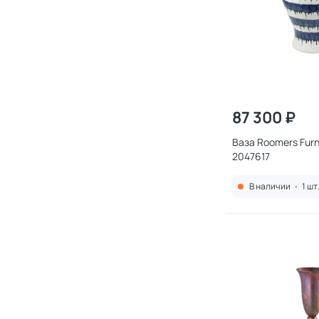
87 300 ₽
Ваза Roomers Furn
2047617
В наличии
•
1 шт