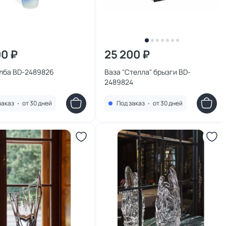
00 ₽
25 200 ₽
олба BD-2489826
Ваза "Стелла" брызги BD-
2489824
заказ
•
от 30 дней
Под заказ
•
от 30 дней