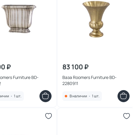
00 ₽
83 100 ₽
mers Furniture BD-
Ваза Roomers Furniture BD-
2
2280911
личии
•
1 шт.
В наличии
•
1 шт.