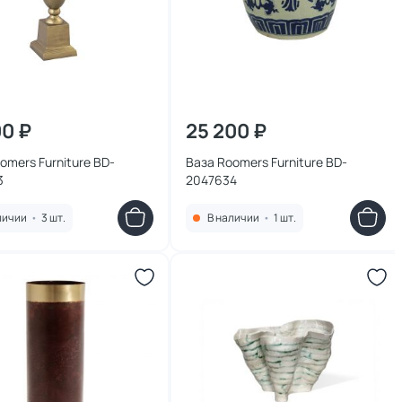
00 ₽
25 200 ₽
omers Furniture BD-
Ваза Roomers Furniture BD-
3
2047634
личии
•
3 шт.
В наличии
•
1 шт.