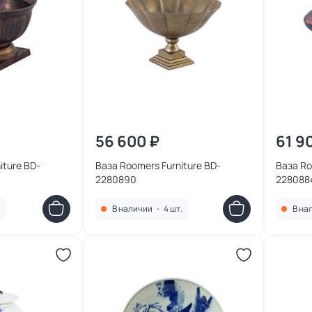
56 600 ₽
61 9
re BD-
Ваза Roomers Furniture BD-
Ваза Roo
2280890
228088
.
В наличии
•
4 шт.
В на