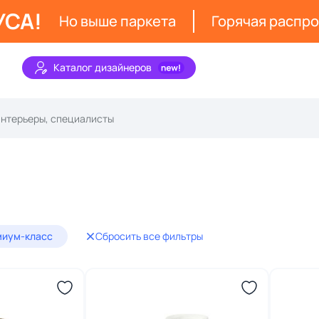
УСА!
Но выше паркета
Горячая распр
Каталог дизайнеров
миум-класс
Сбросить все фильтры