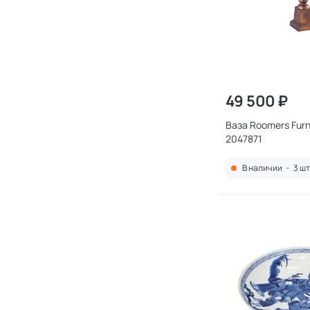
49 500 ₽
Ваза Roomers Furn
2047871
В наличии
•
3 шт