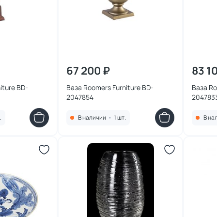
67 200 ₽
83 1
iture BD-
Ваза Roomers Furniture BD-
Ваза Ro
2047854
204783
.
В наличии
•
1 шт.
В на