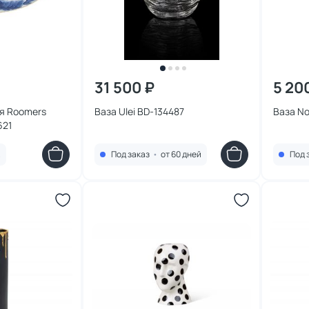
31 500 ₽
5 20
я Roomers
Ваза Ulei BD-134487
Ваза No
621
.
Под заказ
•
от 60 дней
Под 