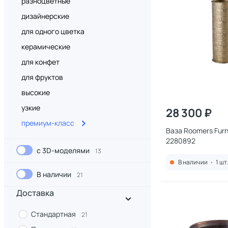
разноцветные
дизайнерские
для одного цветка
керамические
для конфет
для фруктов
высокие
узкие
28 300 ₽
премиум-класс
Ваза Roomers Furnitu
2280892
с 3D-моделями
13
В наличии
•
1 шт
В наличии
21
Доставка
Стандартная
21