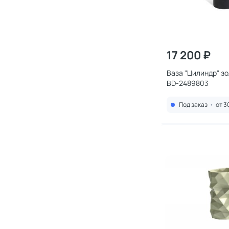
17 200 ₽
Ваза "Цилиндр" з
BD-2489803
Под заказ
•
от 3