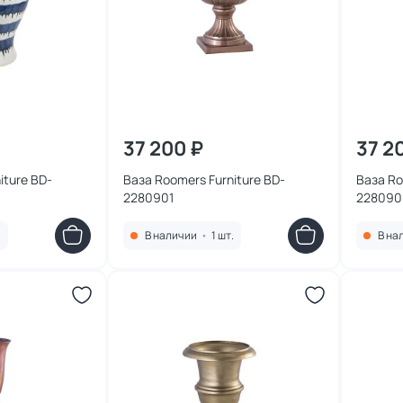
37 200 ₽
37 2
iture BD-
Ваза Roomers Furniture BD-
Ваза Roo
2280901
228090
.
В наличии
•
1 шт.
В на