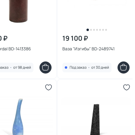
0 ₽
19 100 ₽
rdal BD-1413386
Ваза "Изгибы" BD-2489741
заказ
•
от 98 дней
Под заказ
•
от 30 дней