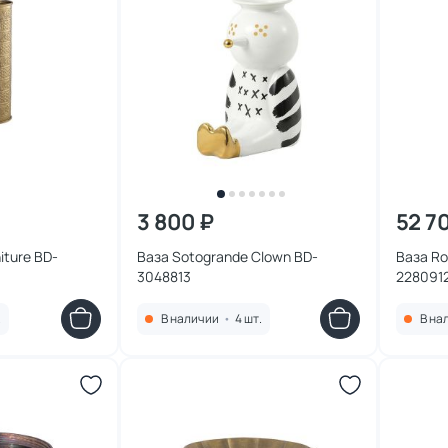
3 800 ₽
52 7
re BD-
Ваза Sotogrande Clown BD-
Ваза Roo
3048813
228091
.
В наличии
•
4 шт.
В на