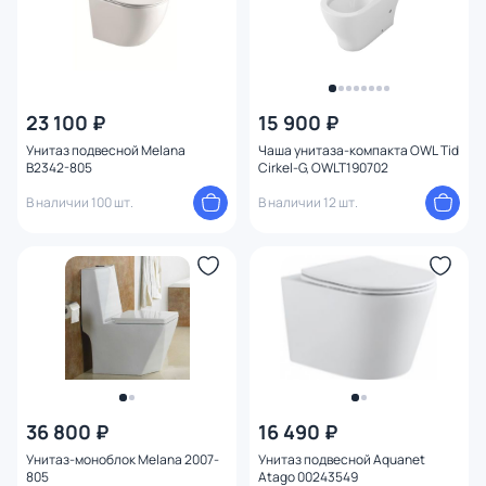
23 100 ₽
15 900 ₽
Унитаз подвесной Melana
Чаша унитаза-компакта OWL Tid
B2342-805
Cirkel-G, OWLT190702
В наличии 100 шт.
В наличии 12 шт.
36 800 ₽
16 490 ₽
Унитаз-моноблок Melana 2007-
Унитаз подвесной Aquanet
805
Atago 00243549