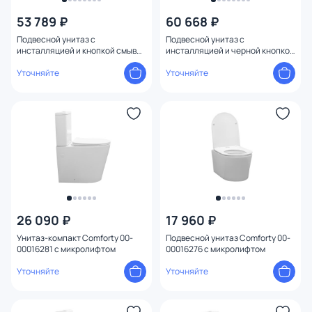
53 789 ₽
60 668 ₽
Подвесной унитаз с
Подвесной унитаз с
инсталляцией и кнопкой смыва
инсталляцией и черной кнопкой
хром Lemark PENEDA EXPERT
смыва Lemark PENEDA
100124431
Уточняйте
100802234, черный матовый
Уточняйте
26 090 ₽
17 960 ₽
Унитаз-компакт Comforty 00-
Подвесной унитаз Comforty 00-
00016281 с микролифтом
00016276 с микролифтом
Уточняйте
Уточняйте