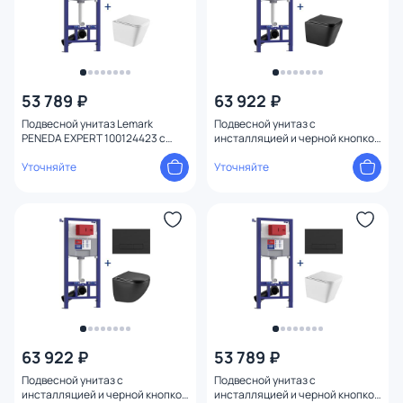
53 789 ₽
63 922 ₽
Подвесной унитаз Lemark
Подвесной унитаз с
PENEDA EXPERT 100124423 с
инсталляцией и черной кнопкой
инсталляцией и кнопкой смыва
смыва Lemark PENEDA EXPERT
хром
Уточняйте
100122236, черный матовый
Уточняйте
63 922 ₽
53 789 ₽
Подвесной унитаз с
Подвесной унитаз с
инсталляцией и черной кнопкой
инсталляцией и черной кнопкой