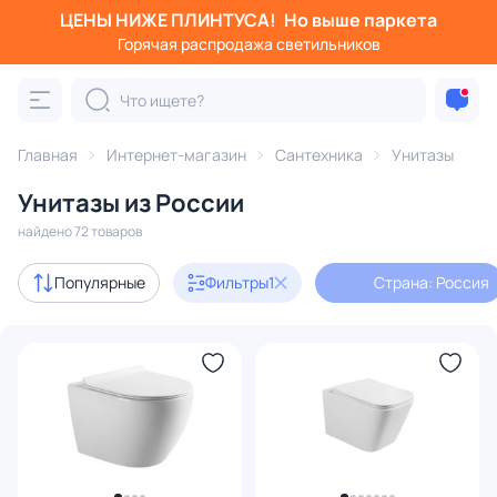
ЦЕНЫ НИЖЕ ПЛИНТУСА!
Но выше паркета
Фильтры
Горячая распродажа светильников
Страна: Россия
Категория:
Унитазы
Главная
Интернет-магазин
Сантехника
Унитазы
Унитазы из России
подвесной
унитаз компакт
напольный
с инсталл
найдено 72 товаров
В наличии
12
Популярные
Фильтры
1
Страна: Россия
Доставка
Цена
От
До