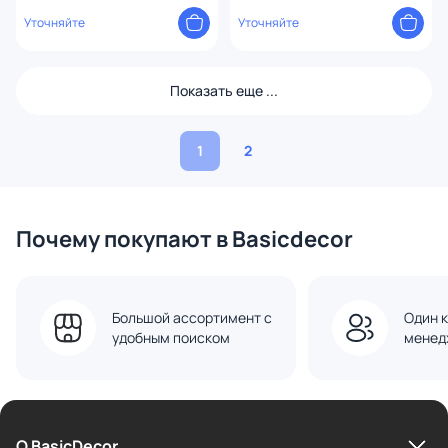
смыва Lemark PENEDA EXPERT
смыва Lemark PENEDA EXPERT
100122237, черный матовый
Уточняйте
100124424
Уточняйте
Показать еще ...
1
2
Почему покупают в Basicdecor
Большой ассортимент с
Один к
удобным поиском
менед
О BasicDecor