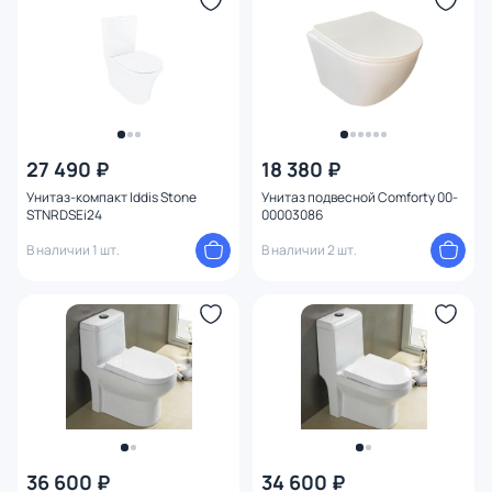
Сиденье
Материал сидения
Поверхность
27 490 ₽
18 380 ₽
Тип унитаза / чаши
Унитаз-компакт Iddis Stone
Унитаз подвесной Comforty 00-
STNRDSEi24
00003086
Направление выпуска
В наличии 1 шт.
В наличии 2 шт.
Механизм слива
Тип смыва в чаше
Режим слива воды
Подвод воды
36 600 ₽
34 600 ₽