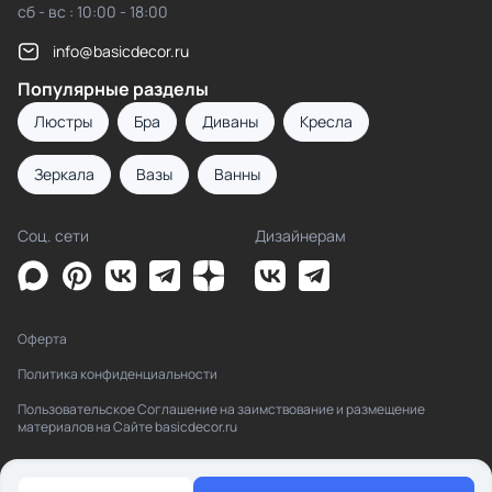
сб - вс : 10:00 - 18:00
info@basicdecor.ru
Популярные разделы
Люстры
Бра
Диваны
Кресла
Зеркала
Вазы
Ванны
Соц. сети
Дизайнерам
Оферта
Политика конфиденциальности
Пользовательское Соглашение на заимствование и размещение
материалов на Сайте basicdecor.ru