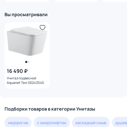
Haiba HB5510
внутренней частью
SD-00000352 
сонома 38.6 с
Вы просматривали
16 490 ₽
Унитаз подвесной
Aquanet Tavr 00243545
Подборки товаров в категории Унитазы
недорогие
с микролифтом
каскадный смыв
душев