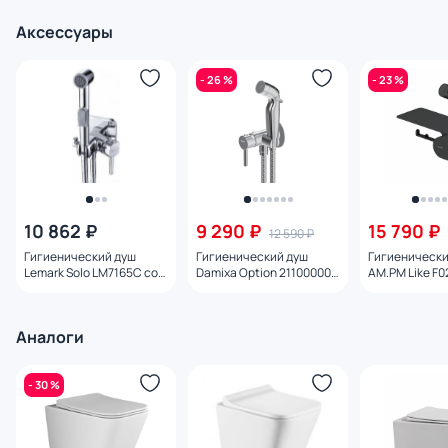
Аксессуары
- 26 %
- 23 %
10 862 ₽
9 290 ₽
15 790 ₽
12 590 ₽
Гигиенический душ
Гигиенический душ
Гигиенически
Lemark Solo LM7165C со
Damixa Option 211000000
AM.PM Like F0
смесителем
с внутренней частью
смесителем и
Аналоги
- 30 %