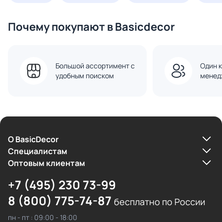
Почему покупают в Basicdecor
Большой ассортимент с
Один к
удобным поиском
менед
О BasicDecor
Cпециалистам
Оптовым клиентам
+7 (495) 230 73-99
8 (800) 775-74-87
бесплатно по России
пн - пт : 09:00 - 18:00