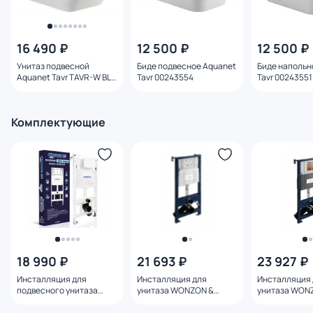
16 490 ₽
12 500 ₽
12 500 ₽
Унитаз подвесной
Биде подвесное Aquanet
Биде напольн
Aquanet Tavr TAVR-W BL-
Tavr 00243554
Tavr 00243551
103N-WHT 00211920
Комплектующие
18 990 ₽
21 693 ₽
23 927 ₽
Инсталляция для
Инсталляция для
Инсталляция 
подвесного унитаза
унитаза WONZON &
унитаза WON
Charus Torre Bianco
WOGHAND WW-TI739A
WOGHAND WW
cc.300.80.01 механика
механическая
пневматичес