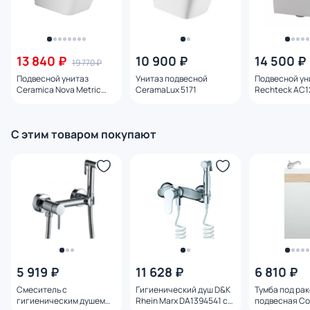
13 840 ₽
10 900 ₽
14 500 ₽
19 770 ₽
Подвесной унитаз
Унитаз подвесной
Подвесной ун
Ceramica Nova Metric
CeramaLux 5171
Rechteck AC12
Rimless CN3007 с
микролифтом
микролифтом
С этим товаром покупают
5 919 ₽
11 628 ₽
6 810 ₽
Смеситель с
Гигиенический душ D&K
Тумба под ра
гигиеническим душем
Rhein Marx DA1394541 с
подвесная Co