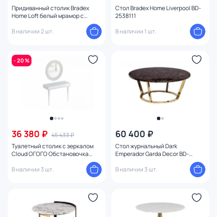
Количество ножек
Придиванный столик Bradex
Стол Bradex Home Liverpool BD-
Home Loft белый мрамор с
2538111
черными ножками BD-2538161
В наличии 2 шт.
В наличии 1 шт.
Цвет ножек
Ширина (см)
- 20 %
Высота (см)
Диаметр (см)
Конструкция
36 380 ₽
60 400 ₽
45 433 ₽
Туалетный столик с зеркалом
Стол журнальный Dark
Cloud ОГОГО Обстановочка
Emperador Garda Decor BD-
белый BD-1754228
2257587
В наличии 3 шт.
В наличии 3 шт.