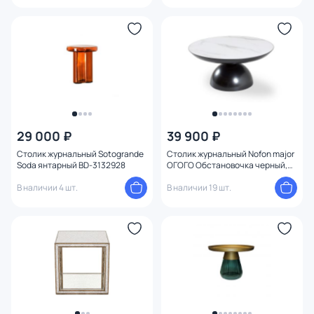
29 000 ₽
39 900 ₽
Столик журнальный Sotogrande
Столик журнальный Nofon major
Soda янтарный BD-3132928
ОГОГО Обстановочка черный,
белый BD-3126498
В наличии 4 шт.
В наличии 19 шт.