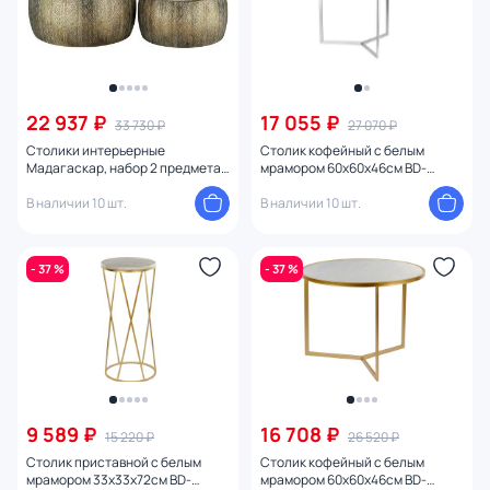
22 937 ₽
17 055 ₽
33 730 ₽
27 070 ₽
Столики интерьерные
Столик кофейный с белым
Мадагаскар, набор 2 предмета
мрамором 60х60х46см BD-
60х60х32; 50х50х25см BD-
2861061
2861035
В наличии 10 шт.
В наличии 10 шт.
- 37 %
- 37 %
9 589 ₽
16 708 ₽
15 220 ₽
26 520 ₽
Столик приставной с белым
Столик кофейный с белым
мрамором 33х33х72см BD-
мрамором 60х60х46см BD-