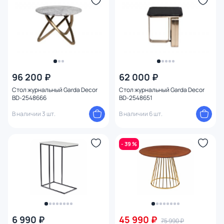
Назначение
Форма
Оформление
96 200 ₽
62 000 ₽
Глубина (см)
Стол журнальный Garda Decor
Стол журнальный Garda Decor
BD-2548666
BD-2548651
Цвет столешницы
В наличии 3 шт.
В наличии 6 шт.
Материал столешницы
- 39 %
Тип опоры
Ножки
Материал ножек
6 990 ₽
45 990 ₽
75 990 ₽