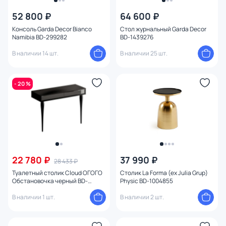
52 800 ₽
64 600 ₽
От
До
Консоль Garda Decor Bianco
Стол журнальный Garda Decor
Namibia BD-299282
BD-1439276
В наличии 14 шт.
В наличии 25 шт.
Бренд
Цвет
- 20 %
Стиль
1
Страна
Материал
22 780 ₽
37 990 ₽
28 433 ₽
Туалетный столик Cloud ОГОГО
Столик La Forma (ex Julia Grup)
Обстановочка черный BD-
Physic BD-1004855
Размер
1754115
В наличии 1 шт.
В наличии 2 шт.
Тип помещения