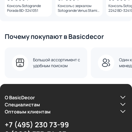
Консоль Sotogrande
Консоль с зеркалом
Консоль Soto
Porada BD-3241051
Sotogrande Venus Stami
2242 BD-3241
BD-3241025
Почему покупают в Basicdecor
Большой ассортимент с
Один к
удобным поиском
менед
О BasicDecor
Cпециалистам
Оптовым клиентам
+7 (495) 230 73-99