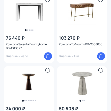
76 440 ₽
103 270 ₽
Консоль Salenta Bountyhome
Консоль To4rooms BD-2558650
BD-1313327
В наличии мало
В наличии 1 шт.
34 000 ₽
50 508 ₽