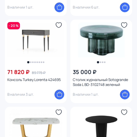
BD-2085901
белый BD-3126495
В наличии 1 шт.
В наличии 6 шт.
- 20 %
71 820 ₽
35 000 ₽
89 775 ₽
Консоль Turkey Lorenta 424695
Столик журнальный Sotogrande
Soda L BD-3102748 зеленый
В наличии 3 шт.
В наличии 1 шт.