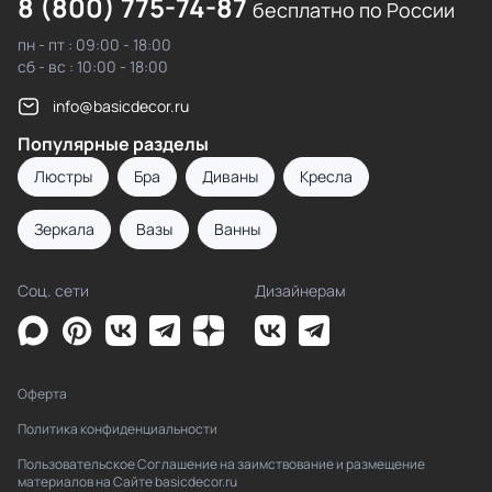
8 (800) 775-74-87
бесплатно по России
пн - пт : 09:00 - 18:00
сб - вс : 10:00 - 18:00
info@basicdecor.ru
Популярные разделы
Люстры
Бра
Диваны
Кресла
Зеркала
Вазы
Ванны
Соц. сети
Дизайнерам
Оферта
Политика конфиденциальности
Пользовательское Соглашение на заимствование и размещение
материалов на Сайте basicdecor.ru