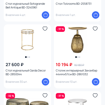
Стол журнальный Sotogrande
Стол To4rooms BD-2558731
Bell Antique BD-3240961
В наличии 4 шт.
В наличии 1 шт.
- 37 %
27 600 ₽
10 194 ₽
16 180 ₽
Стол журнальный Garda Decor
Столик интерьерный Занзибар
BD-2850044
44х44х57см BD-2861032
В наличии 30 шт.
В наличии 10 шт.
- 32 %
- 37 %