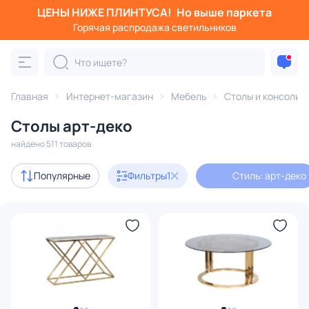
ЦЕНЫ НИЖЕ ПЛИНТУСА!
Но выше паркета
Фильтры
Горячая распродажа светильников
Стиль: арт-деко
Категория:
Столы и консоли
Главная
Интернет-магазин
Мебель
Столы и консоли
Столы арт-деко
журнальные
кухонные
компьютерные
письменны
найдено 511 товаров
Акции
51
Популярные
Фильтры
1
Стиль: арт-деко
с 3D-моделями
6
В наличии
302
Доставка
Цена