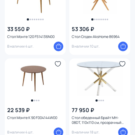
33 550 ₽
53 306 ₽
Стол Монте 120 F514136N00
Стол Олден AksHome 86964
В наличии 4 шт.
В наличии 10 шт.
22 539 ₽
77 950 ₽
Стол Монте К 90 F004144W00
Стол обеденный Брайт MH-
08DT, 110x110 см, прозрачный
MH-08DTcasa
В наличии 4 шт.
В наличии 18 шт.