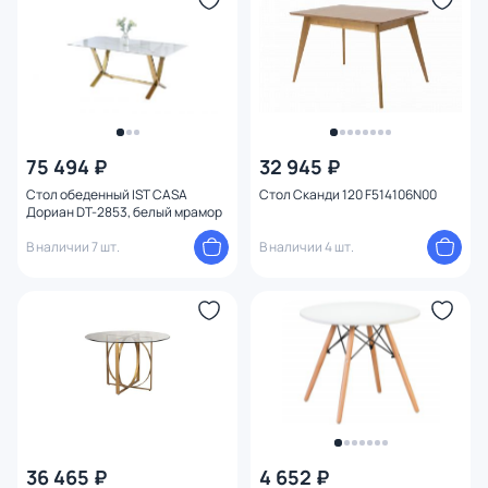
75 494 ₽
32 945 ₽
Стол обеденный IST CASA
Стол Сканди 120 F514106N00
Дориан DT-2853, белый мрамор
В наличии 7 шт.
В наличии 4 шт.
36 465 ₽
4 652 ₽