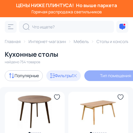
ЦЕНЫ НИЖЕ ПЛИНТУСА!
Но выше паркета
Фильтры
Горячая распродажа светильников
Тип помещения: кухня
Категория:
Столы и консоли
Главная
Интернет-магазин
Мебель
Столы и консоли
Кухонные столы
журнальные
кухонные
компьютерные
письменны
найдено 754 товаров
Акции
32
Популярные
Фильтры
1
Тип помещения: 
с 3D-моделями
3
В наличии
239
Доставка
Цена