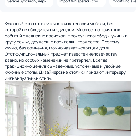
Serene Synchrony черный
Import Whispered Echo
Import Enclav
BD-3107500
под дерево BD-3072198
Enchantment 
3072197
Кухонный стол относится к той категории мебели, без
которой не обходится ни один дом. Множество приятных
событий ежедневно происходит вокруг него: обеды, ужины в
кругу семьи, дружеские посиделки, торжества. Поэтому
кухню, без сомнения, можно назвать сердцем дома.
Этот функциональный предмет известен человечеству
давно, но особых изменений не претерпел. Всегда
традиционно ценились надежные, устойчивые и удобные
кухонные столы. Дизайнерские столики придают интерьеру
индивидуальный стиль.