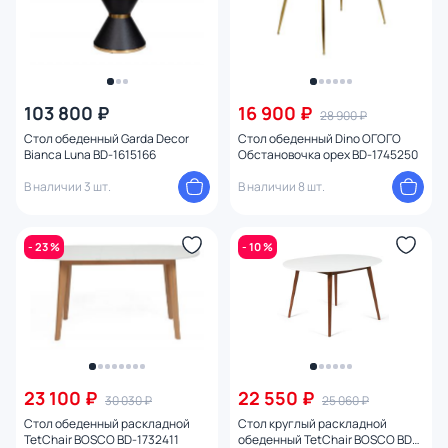
103 800 ₽
16 900 ₽
28 900 ₽
Стол обеденный Garda Decor
Стол обеденный Dino ОГОГО
Bianca Luna BD-1615166
Обстановочка орех BD-1745250
В наличии 3 шт.
В наличии 8 шт.
- 23 %
- 10 %
23 100 ₽
22 550 ₽
30 030 ₽
25 060 ₽
Стол обеденный раскладной
Стол круглый раскладной
TetChair BOSCO BD-1732411
обеденный TetChair BOSCO BD-