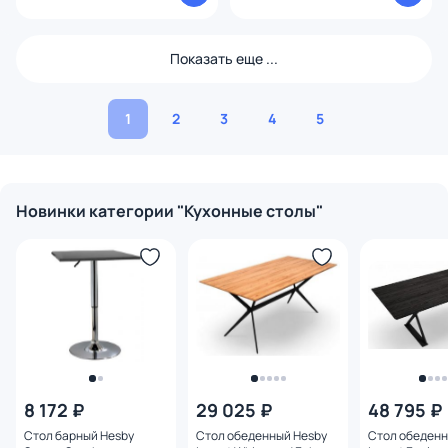
Показать еще ...
1
2
3
4
5
Новинки категории "Кухонные столы"
8 172 ₽
29 025 ₽
48 795 ₽
Стол барный Hesby
Стол обеденный Hesby
Стол обеденн