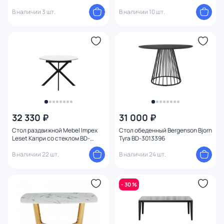
1731676
В наличии 3 шт.
В наличии 10 шт.
32 330 ₽
31 000 ₽
Стол раздвижной Mebel Impex
Стол обеденный Bergenson Bjorn
Leset Капри со стеклом BD-
Tyra BD-3013396
2365368
В наличии 22 шт.
В наличии 24 шт.
- 30 %