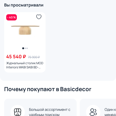
Вы просматривали
- 40 %
45 540 ₽
75 900 ₽
Журнальный столик MOD
Interiors WABI SABI BD-
3208592
Почему покупают в Basicdecor
Большой ассортимент с
Один к
удобным поиском
менед