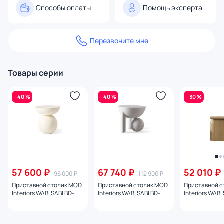
Способы оплаты
Помощь эксперта
Перезвоните мне
Товары серии
- 40 %
- 40 %
- 30 %
57 600 ₽
67 740 ₽
52 010 ₽
96 000 ₽
112 900 ₽
Приставной столик MOD
Приставной столик MOD
Приставной с
Interiors WABI SABI BD-
Interiors WABI SABI BD-
Interiors WABI
2855724
2855726
2855731