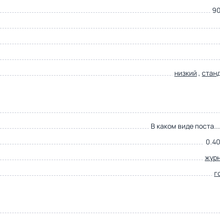
9
низкий
,
стан
В каком виде поста..
0.40
жур
г