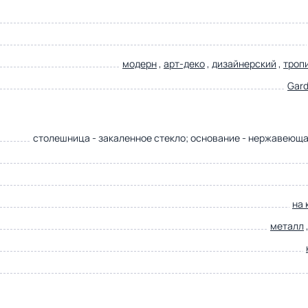
модерн
,
арт-деко
,
дизайнерский
,
троп
Gard
столешница - закаленное стекло; основание - нержавеюща
на 
металл