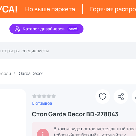
УСА!
Но выше паркета
Горячая распр
Каталог дизайнеров
нсоли
Garda Decor
З
0 отзывов
Стол Garda Decor BD-278043
В каком виде поставляется данный това
(сборный/разборный) - уточняйте у