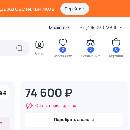
одажа светильников
Перейти
Москва
+7 (495) 230 73-99
0
0
0
Войти
Избранное
Сравнение
Корзина
74 600 ₽
акрыть
Снят с производства
Подобрать аналоги
р