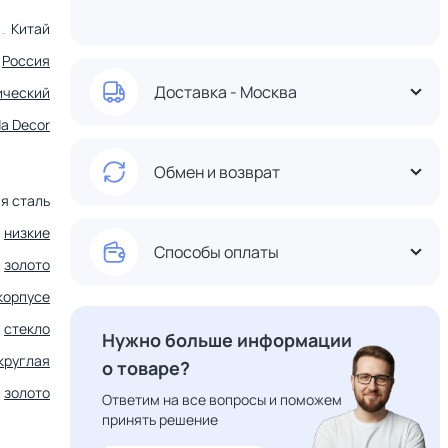
Китай
Россия
Доставка - Москва
ический
a Decor
Обмен и возврат
я сталь
низкие
Способы оплаты
золото
корпусе
,
стекло
Нужно больше информации
круглая
о товаре?
золото
Ответим на все вопросы и поможем
принять решение