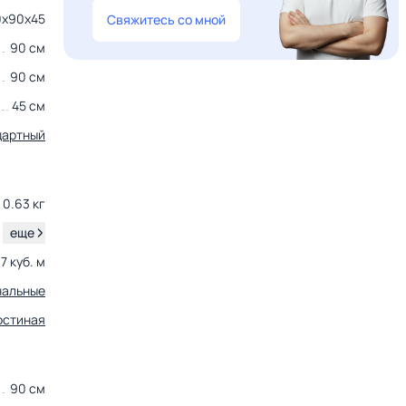
0х90х45
Свяжитесь со мной
90 см
90 см
45 см
дартный
0.63 кг
.
еще
7 куб. м
нальные
остиная
90 см