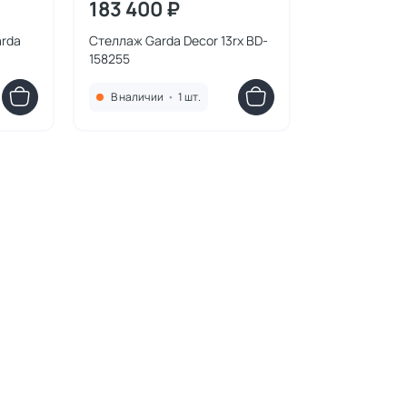
183 400 ₽
arda
Стеллаж Garda Decor 13rx BD-
158255
В наличии
•
1 шт.