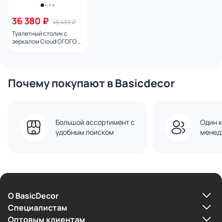
36 380 ₽
45 433 ₽
Туалетный столик с
зеркалом Cloud ОГОГО
Обстановочка белый BD-
1754228
Почему покупают в Basicdecor
Большой ассортимент с
Один к
удобным поиском
менед
О BasicDecor
Cпециалистам
Оптовым клиентам