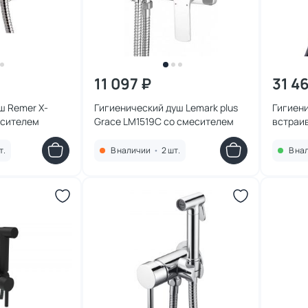
11 097 ₽
31 4
ш Remer X-
Гигиенический душ Lemark plus
Гигиен
есителем
Grace LM1519C со смесителем
встраив
1760 Ло
смесит
т.
В наличии
•
2 шт.
В на