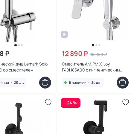
8 ₽
12 890 ₽
16 890 ₽
ческий душ Lemark Solo
Смеситель AM.PM X-Joy
C со смесителем
F40H85A00 с гигиеническим
душем
личии
•
28 шт.
В наличии
•
30 шт.
- 24 %