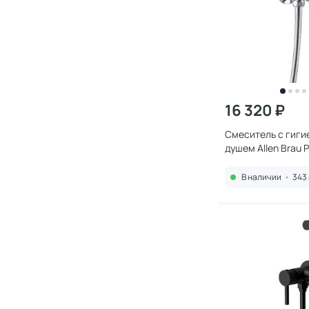
16 320 ₽
Смеситель с гиг
душем Allen Brau P
00
В наличии
•
343 