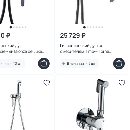
60 ₽
25 729 ₽
ический душ
Гигиенический душ со
аемый Bronze de Luxe
смесителем Timo-F Torne
фт 3253SB со
4389/03SM с внутренней частью
елем, черный матовый
личии
•
10 шт.
В наличии
•
5 шт.