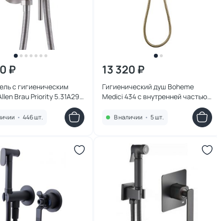
10 ₽
13 320 ₽
ель с гигиеническим
Гигиенический душ Boheme
len Brau Priority 5.31A29-
Medici 434 с внутренней частью
ель браш
бронза
личии
•
446 шт.
В наличии
•
5 шт.