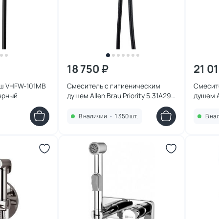
18 750 ₽
21 0
уш VHFW-101MB
Смеситель с гигиеническим
Смесит
ерный
душем Allen Brau Priority 5.31A29-
душем Al
31 черный матовый
BN ник
В наличии
•
1 350 шт.
В на