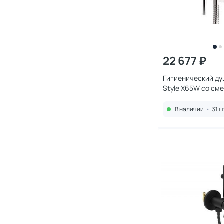
22 677 ₽
Гигиенический ду
Style X65W со см
В наличии
•
31 ш