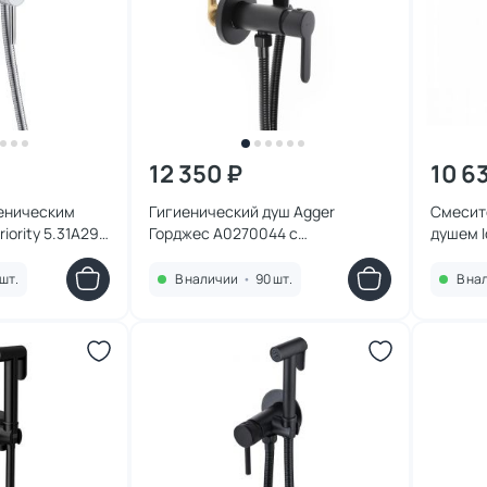
12 350 ₽
10 6
иеническим
Гигиенический душ Agger
Смесит
riority 5.31A29-
Горджес A0270044 с
душем I
встраиваемым смесителем
шт.
В наличии
•
90 шт.
В на