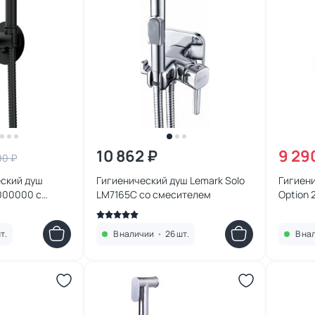
10 862 ₽
9 29
90 ₽
ский душ
Гигиенический душ Lemark Solo
Гигиен
7000000 с
LM7165C со смесителем
Option 
ью
частью
т.
В наличии
•
26 шт.
В на