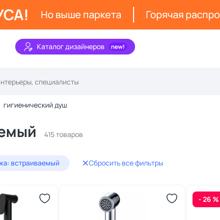
УСА!
Но выше паркета
Горячая распр
Каталог дизайнеров
гигиенический душ
аемый
415 товаров
жа: встраиваемый
Сбросить все фильтры
- 26 %