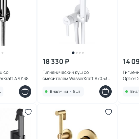
18 330 ₽
14 0
ш со
Гигиенический душ со
Гигиен
rKraft A70138
смесителем WasserKraft A70538
Option 
белый
частью
.
В наличии
•
5 шт.
В на