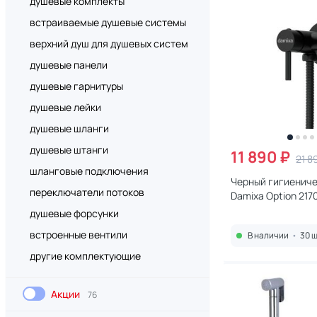
душевые комплекты
встраиваемые душевые системы
верхний душ для душевых систем
душевые панели
душевые гарнитуры
душевые лейки
душевые шланги
душевые штанги
11 890 ₽
21 8
шланговые подключения
Черный гигиениче
переключатели потоков
Damixa Option 21
внутренней част
душевые форсунки
встроенные вентили
В наличии
•
30 ш
другие комплектующие
Акции
76