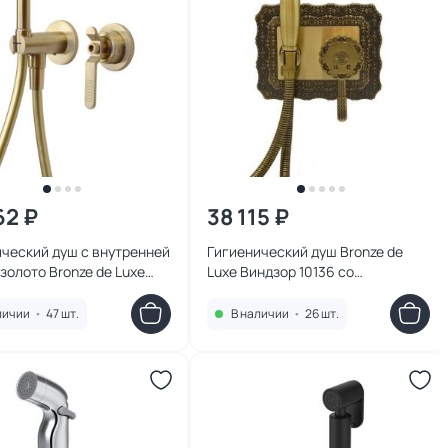
62 ₽
38 115 ₽
ческий душ с внутренней
Гигиенический душ Bronze de
золото Bronze de Luxe
Luxe Виндзор 10136 со
LOFT 3253CG
смесителем, бронза
личии
•
47 шт.
В наличии
•
26 шт.