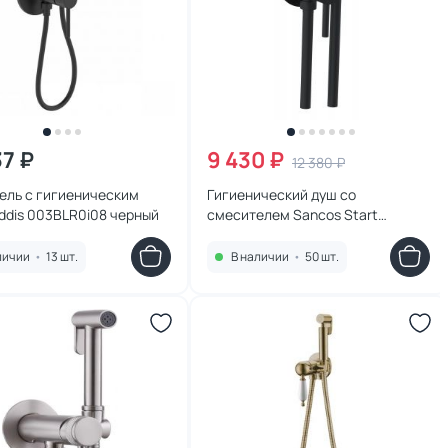
37 ₽
9 430 ₽
12 380 ₽
ель с гигиеническим
Гигиенический душ со
ddis 003BLR0i08 черный
смесителем Sancos Start
SC1001MB, черный матовый
личии
•
13 шт.
В наличии
•
50 шт.