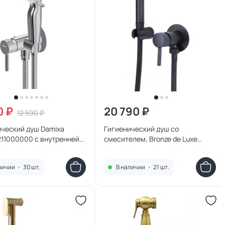
0 ₽
20 790 ₽
12 590 ₽
ический душ Damixa
Гигиенический душ со
211000000 с внутренней
смесителем, Bronze de Luxe
Сканди 14512B черный матовый
личии
•
30 шт.
В наличии
•
21 шт.