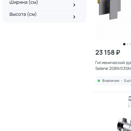
Ширина (см)
Высота (см)
23 158 ₽
Гигиенический ду
Selene 2089/03SM
частью черный
В наличии
•
5 шт