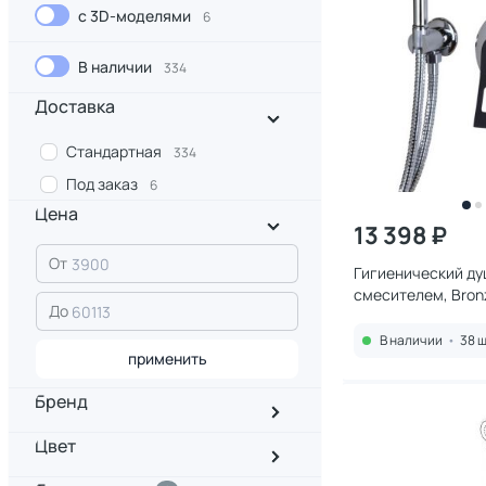
с 3D-моделями
6
В наличии
334
Доставка
Стандартная
334
Под заказ
6
Цена
13 398 ₽
От
Гигиенический ду
смесителем, Bronz
До
Элемент EL28CB 
В наличии
•
38 ш
применить
Бренд
Цвет