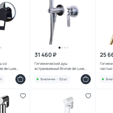
31 460 ₽
25 6
ш со
Гигиенический душ
Гигиени
e de Luxe
встраиваемый Bronze de Luxe
частью 
хром/черный
1760 Лофт 3253CC матовый хром
1760'S 
т.
В наличии
•
52 шт.
В на