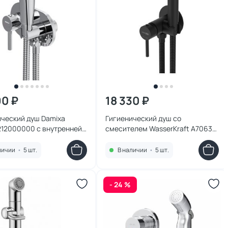
90 ₽
18 330 ₽
ический душ Damixa
Гигиенический душ со
212000000 с внутренней
смесителем WasserKraft A70638
черный
личии
•
5 шт.
В наличии
•
5 шт.
- 24 %