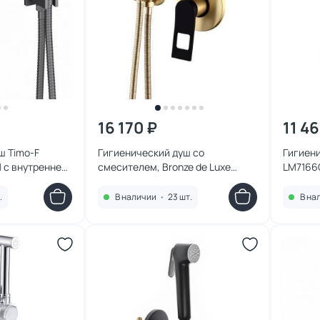
16 170 ₽
11 46
ш Timo-F
Гигиенический душ со
Гигиени
 с внутренней
смесителем, Bronze de Luxe
LM7166
Элемент EL28GB золото/черный
.
В наличии
•
23 шт.
В на