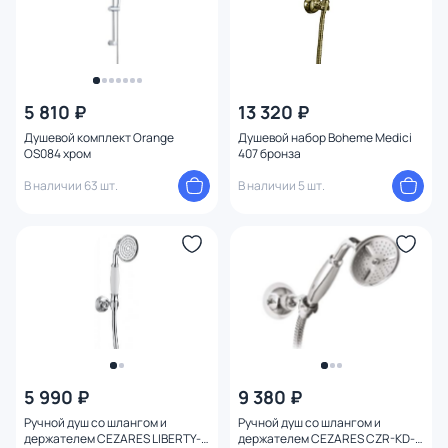
5 810 ₽
13 320 ₽
Душевой комплект Orange
Душевой набор Boheme Medici
OS084 хром
407 бронза
В наличии 63 шт.
В наличии 5 шт.
5 990 ₽
9 380 ₽
Ручной душ со шлангом и
Ручной душ со шлангом и
держателем CEZARES LIBERTY-
держателем CEZARES CZR-KD-