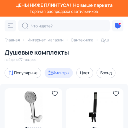
ЦЕНЫ НИЖЕ ПЛИНТУСА!
Но выше паркета
Фильтры
Горячая распродажа светильников
Категория:
Душ
Главная
Интернет-магазин
Сантехника
Душ
душевые стойки
душевые комплекты
встраиваемые ду
Душевые комплекты
Акции
14
найдено 77 товаров
с 3D-моделями
1
Популярные
Фильтры
Цвет
Бренд
В наличии
35
Доставка
Цена