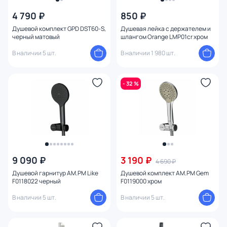
4 790 ₽
850 ₽
Душевой комплект GPD DST60-S,
Душевая лейка с держателем и
черный матовый
шлангом Orange LMP01cr хром
В наличии 5 шт.
В наличии 1 980 шт.
- 32 %
9 090 ₽
3 190 ₽
4 690 ₽
Душевой гарнитур AM.PM Like
Душевой комплект AM.PM Gem
F0118022 черный
F0119000 хром
В наличии 5 шт.
В наличии 5 шт.