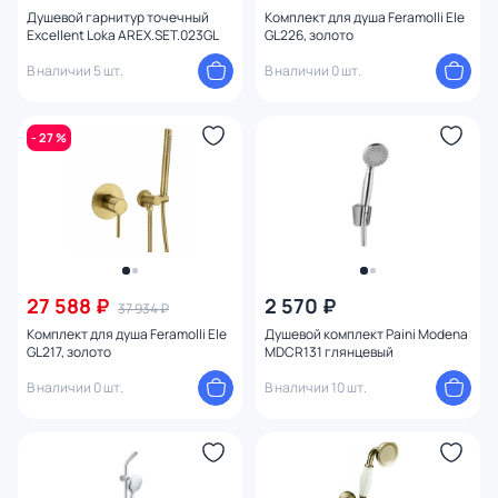
Душевой гарнитур точечный
Комплект для душа Feramolli Ele
Excellent Loka AREX.SET.023GL
GL226, золото
В наличии 5 шт.
В наличии 0 шт.
- 27 %
27 588 ₽
2 570 ₽
37 934 ₽
Комплект для душа Feramolli Ele
Душевой комплект Paini Modena
GL217, золото
MDCR131 глянцевый
В наличии 0 шт.
В наличии 10 шт.