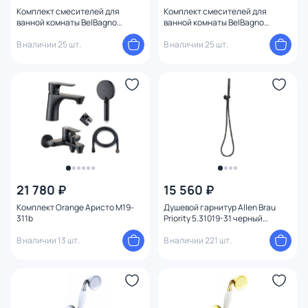
Комплект смесителей для
Комплект смесителей для
Высота (см)
ванной комнаты BelBagno
ванной комнаты BelBagno
MARINO-DOCM/LVM-CRM
MARINO-VASM/LVM-CRM
В наличии 25 шт.
В наличии 25 шт.
21 780 ₽
15 560 ₽
Комплект Orange Аристо M19-
Душевой гарнитур Allen Brau
311b
Priority 5.31019-31 черный
матовый
В наличии 13 шт.
В наличии 221 шт.