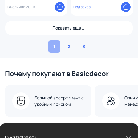
F-KD-01
01-M хром
В наличии 20 шт.
Под заказ
Показать еще ...
1
2
3
Почему покупают в Basicdecor
Большой ассортимент с
Один к
удобным поиском
менед
О BasicDecor