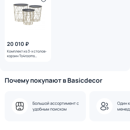
20 010 ₽
Комплект из 3-х столов-
корзин To4rooms
Champs-sur-Marne
3850207.0103
Почему покупают в Basicdecor
Большой ассортимент с
Один к
удобным поиском
менед