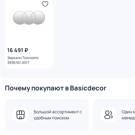
16 491 ₽
Зеркало To4rooms
3895161.0017
Почему покупают в Basicdecor
Большой ассортимент с
Один к
удобным поиском
менед