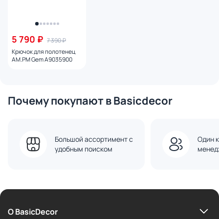
5 790 ₽
7 390 ₽
Крючок для полотенец
AM.PM Gem A9035900
Почему покупают в Basicdecor
Большой ассортимент с
Один к
удобным поиском
менед
О BasicDecor