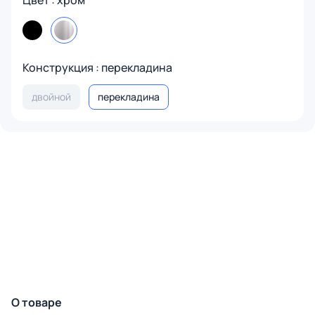
Цвет : хром
Конструкция : перекладина
двойной
перекладина
О товаре