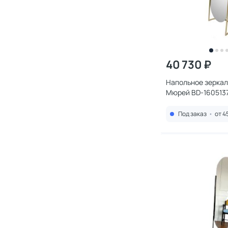
40 730 ₽
Напольное зеркало
Мюрей BD-160513
Под заказ
•
от 4