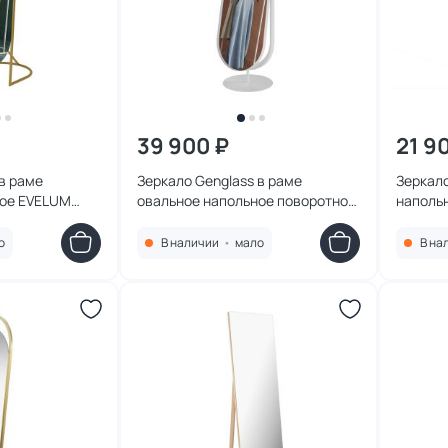
39 900 ₽
21 9
в раме
Зеркало Genglass в раме
Зеркало
ное EVELUM
овальное напольное поворотное
наполь
BD-2138113
OZEVIS White, 165 х 46 см BD-
White, 1
2374086
о
В наличии
•
мало
В на