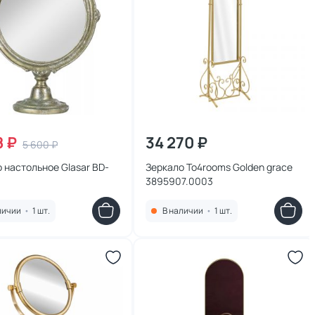
8 ₽
34 270 ₽
5 600 ₽
 настольное Glasar BD-
Зеркало To4rooms Golden grace
3895907.0003
личии
•
1 шт.
В наличии
•
1 шт.