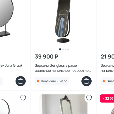
39 900 ₽
21 9
ex Julia Grup)
Зеркало Genglass в раме
Зеркало
овальное напольное поворотное
наполь
OZEVIS Black, 165 х 46 см BD-
Black, 1
2138071
.
В наличии
•
мало
В на
- 32 %