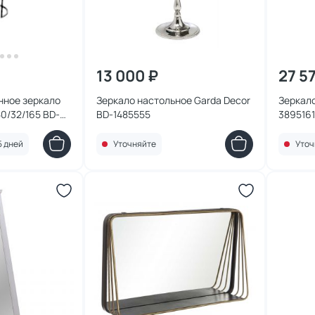
13 000 ₽
27 5
нное зеркало
Зеркало настольное Garda Decor
Зеркал
50/32/165 BD-
BD-1485555
3895161
5 дней
Уточняйте
Уточ