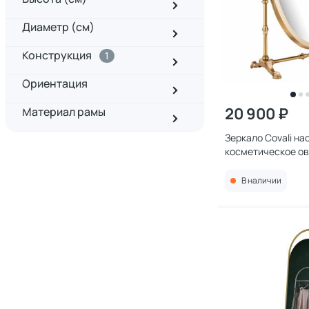
Диаметр (см)
Конструкция
1
Ориентация
20 900 ₽
Материал рамы
Зеркало Covali на
косметическое ов
6188G
В наличии