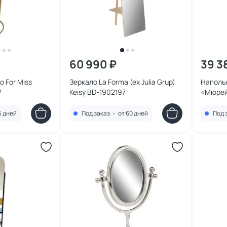
60 990 ₽
39 3
 For Miss
Зеркало La Forma (ex Julia Grup)
Напольн
7
Keisy BD-1902197
«Мюрей»
306452
5 дней
Под заказ
•
от 60 дней
Под 