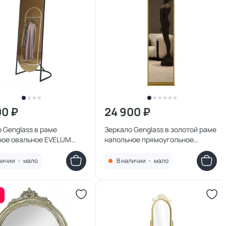
00 ₽
24 900 ₽
 Genglass в раме
Зеркало Genglass в золотой раме
ное овальное EVELUM
напольное прямоугольное
63 х 54 см BD-2138112
одностороннее ZELISO-1, 185 х 45
см BD-2138119
личии
•
мало
В наличии
•
мало