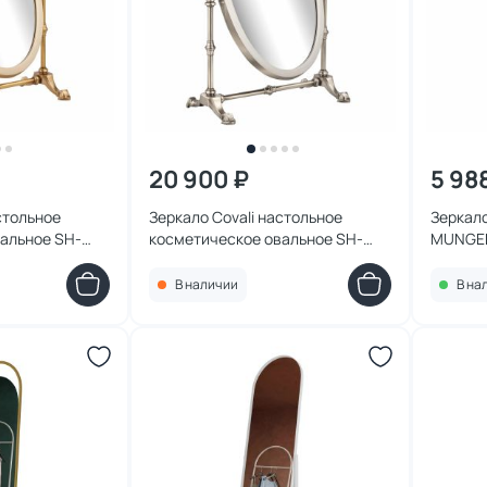
20 900 ₽
5 98
стольное
Зеркало Covali настольное
Зеркало
альное SH-
косметическое овальное SH-
MUNGER
6188S
В наличии
В на