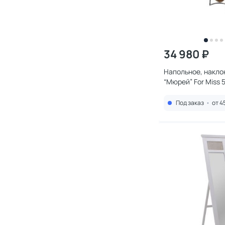
34 980 ₽
Напольное, накло
“Мюрей” For Miss 
3064527
Под заказ
•
от 4