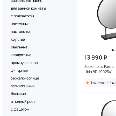
зеркальные панно
для ванной комнаты
с подсветкой
настенные
настольные
круглые
овальные
квадратные
13 990 ₽
прямоугольные
Зеркало La Forma (
фигурные
Libia BD-1902341
зеркало-солнце
В наличии
•
4 шт
зеркало-окно
большие
в полный рост
с фацетом