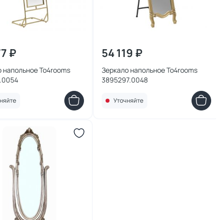
77 ₽
54 119 ₽
о напольное To4rooms
Зеркало напольное To4rooms
.0054
3895297.0048
няйте
Уточняйте