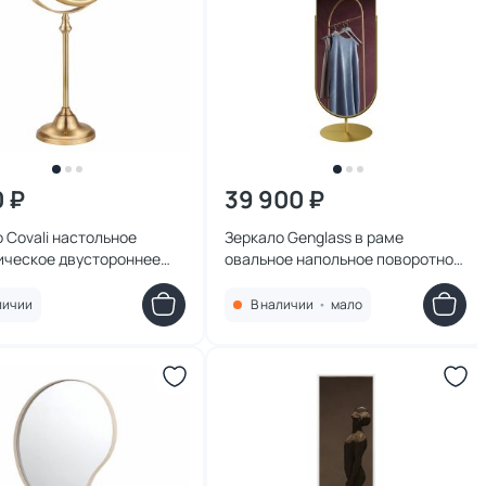
0 ₽
39 900 ₽
 Covali настольное
Зеркало Genglass в раме
ическое двустороннее
овальное напольное поворотное
4G
OZEVIS Gold, 165 х 46 см BD-
2138072
личии
В наличии
•
мало