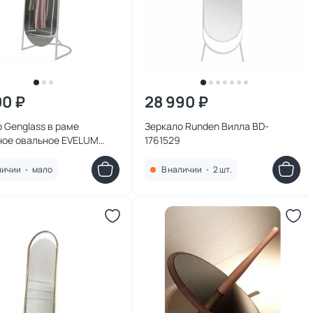
00 ₽
28 990 ₽
 Genglass в раме
Зеркало Runden Вилла BD-
ное овальное EVELUM
1761529
63 х 54 см BD-2138111
личии
•
мало
В наличии
•
2 шт.