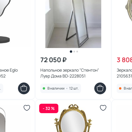
72 050 ₽
3 80
вное Eglo
Напольное зеркало "Стентон"
Зеркало
052
Лувр Дома BD-2228051
2105631
.
В наличии
•
12 шт.
В на
- 32 %