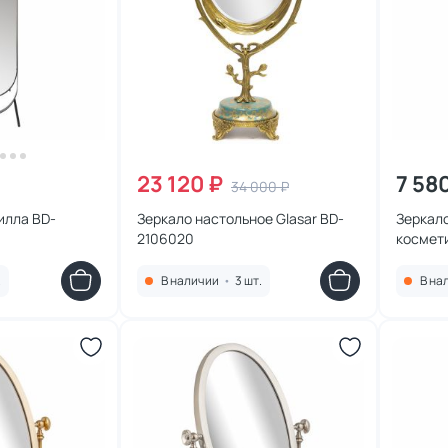
23 120 ₽
7 58
34 000 ₽
илла BD-
Зеркало настольное Glasar BD-
Зеркало
2106020
космет
SH-590
.
В наличии
•
3 шт.
В на