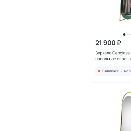
21 900 ₽
Зеркало Genglass 
напольное оваль
Gold, 163 х 54 см 
В наличии
•
мал