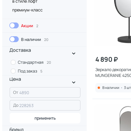
в стиле лофт
премиум-класс
Акции
2
В наличии
20
Доставка
4 890 ₽
Стандартная
20
Зеркало декорати
Под заказ
5
MUNGERANIE 425
Цена
В наличии
•
3 шт
От
До
применить
Бренд