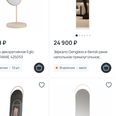
8 ₽
24 900 ₽
 декоративное Eglo
Зеркало Genglass в белой раме
ANIE 425053
напольное прямоугольное
одностороннее ZELISO-1, 185 х 45
см BD-2551303
личии
•
12 шт.
В наличии
•
мало