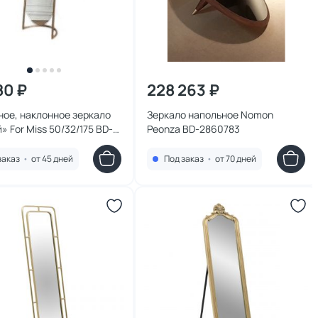
80 ₽
228 263 ₽
ое, наклонное зеркало
Зеркало напольное Nomon
 For Miss 50/32/175 BD-
Peonza BD-2860783
8
заказ
•
от 45 дней
Под заказ
•
от 70 дней