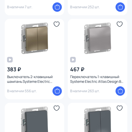
1247567
BD-1495169
В наличии 7 шт.
В наличии 252 шт.
383 ₽
467 ₽
Выключатель 2-клавишный
Переключатель 1-клавишный
шампань Systeme Electric
Systeme Electric Atlas Design BD-
ATLASDESIGN BD-1495222
1247613
В наличии 556 шт.
В наличии 263 шт.