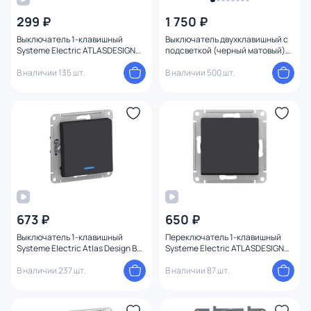
299 ₽
1 750 ₽
Выключатель 1-клавишный
Выключатель двухклавишный с
Systeme Electric ATLASDESIGN
подсветкой (черный матовый)
BD-1495219
Werkel W1120108
В наличии 135 шт.
В наличии 500 шт.
673 ₽
650 ₽
Выключатель 1-клавишный
Переключатель 1-клавишный
Systeme Electric Atlas Design BD-
Systeme Electric ATLASDESIGN
1247406
AQUA BD-1495142
В наличии 237 шт.
В наличии 87 шт.