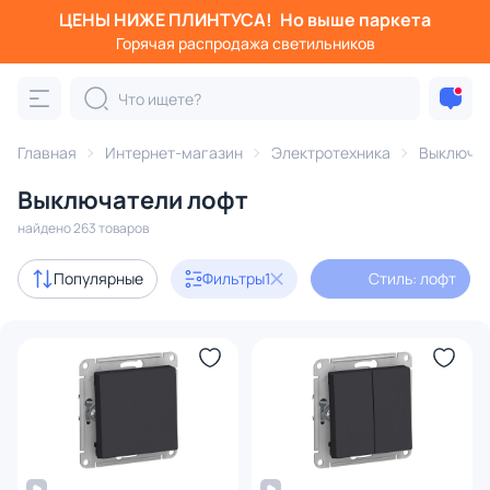
ЦЕНЫ НИЖЕ ПЛИНТУСА!
Но выше паркета
Фильтры
Горячая распродажа светильников
Стиль: лофт
Категория:
Выключатели
Главная
Интернет-магазин
Электротехника
Выключа
Выключатели лофт
диммеры
найдено 263 товаров
В наличии
209
Популярные
Фильтры
1
Стиль: лофт
Доставка
Цена
От
До