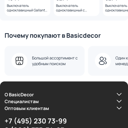
Выключатель
Выключатель
Выключатель
одноклавишный Gallant
одноклавишный с
одноклавишн
(серебряный) Werkel
подсветкой Gallant
влагозащище
W5010006
(серебряный) Werkel
Gallant (сере
W5010106
Werkel W5010
Почему покупают в Basicdecor
Большой ассортимент с
Один к
удобным поиском
менед
О BasicDecor
Cпециалистам
Оптовым клиентам
+7 (495) 230 73-99