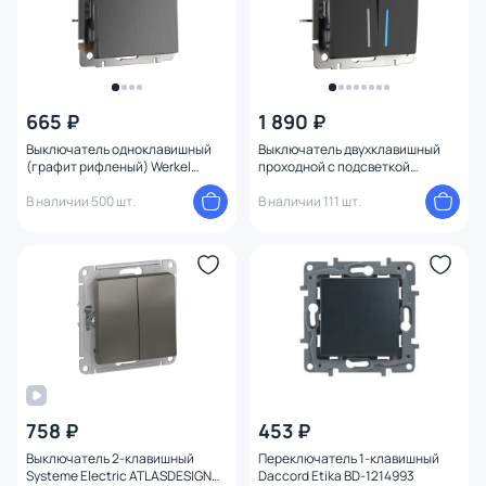
665 ₽
1 890 ₽
Выключатель одноклавишный
Выключатель двухклавишный
(графит рифленый) Werkel
проходной с подсветкой
W1110004
(черный матовый) Werkel
В наличии 500 шт.
W1122108
В наличии 111 шт.
758 ₽
453 ₽
Выключатель 2-клавишный
Переключатель 1-клавишный
Systeme Electric ATLASDESIGN
Daccord Etika BD-1214993