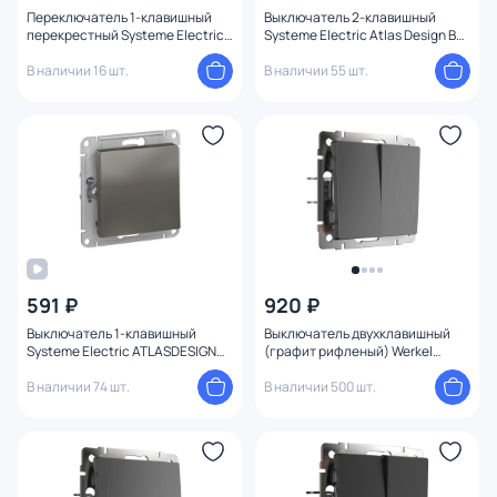
Переключатель 1-клавишный
Выключатель 2-клавишный
перекрестный Systeme Electric
Systeme Electric Atlas Design BD-
ATLASDESIGN BD-1495240
1247393
В наличии 16 шт.
В наличии 55 шт.
591 ₽
920 ₽
Выключатель 1-клавишный
Выключатель двухклавишный
Systeme Electric ATLASDESIGN
(графит рифленый) Werkel
BD-1495179
W1120004
В наличии 74 шт.
В наличии 500 шт.