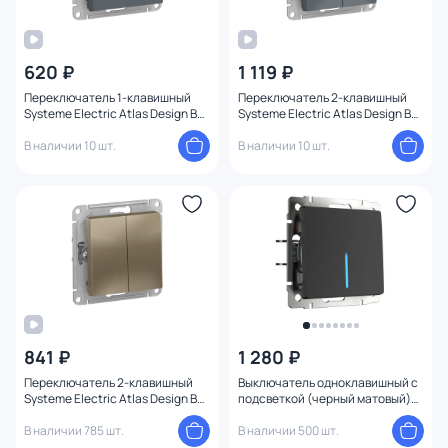
620 ₽
1 119 ₽
Переключатель 1-клавишный
Переключатель 2-клавишный
Systeme Electric Atlas Design BD-
Systeme Electric Atlas Design BD-
1247491
1247490
В наличии 10 шт.
В наличии 10 шт.
841 ₽
1 280 ₽
Переключатель 2-клавишный
Выключатель одноклавишный с
Systeme Electric Atlas Design BD-
подсветкой (черный матовый)
1247547
Werkel W1110108
В наличии 785 шт.
В наличии 500 шт.