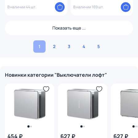
BD-1495176
В наличии 44 шт.
В наличии 169 шт.
Показать еще ...
1
2
3
4
5
Новинки категории "Выключатели лофт"
454 ₽
627 ₽
627 ₽