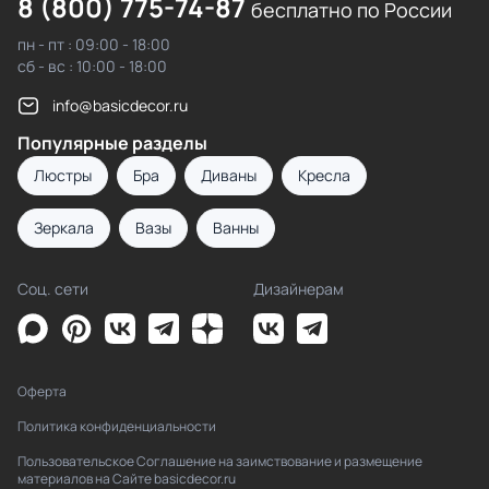
8 (800) 775-74-87
бесплатно по России
пн - пт : 09:00 - 18:00
сб - вс : 10:00 - 18:00
info@basicdecor.ru
Популярные разделы
Люстры
Бра
Диваны
Кресла
Зеркала
Вазы
Ванны
Соц. сети
Дизайнерам
Оферта
Политика конфиденциальности
Пользовательское Соглашение на заимствование и размещение
материалов на Сайте basicdecor.ru