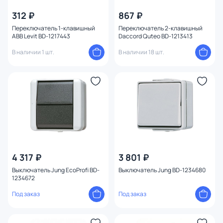
312 ₽
867 ₽
Переключатель 1-клавишный
Переключатель 2-клавишный
ABB Levit BD-1217443
Daccord Quteo BD-1213413
В наличии 1 шт.
В наличии 18 шт.
4 317 ₽
3 801 ₽
Выключатель Jung EcoProfi BD-
Выключатель Jung BD-1234680
1234672
Под заказ
Под заказ