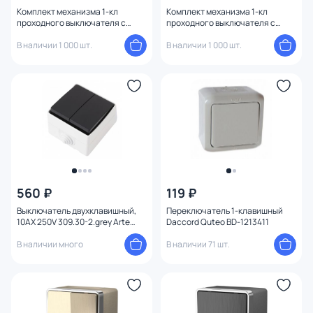
Комплект механизма 1-кл
Комплект механизма 1-кл
проходного выключателя с
проходного выключателя с
подсветкой 5600K Ambrella Volt
подсветкой 5600K Ambrella Volt
ALFA Бежевый глянец (AP3020,
В наличии 1 000 шт.
ALFA Серебро глянец (AP4020,
В наличии 1 000 шт.
VM105, G25W) MA302035
VM105, G25W) MA402035
560 ₽
119 ₽
Выключатель двухклавишный,
Переключатель 1-клавишный
10AX 250V 309.30-2.grey Arte
Daccord Quteo BD-1213411
Milano
В наличии много
В наличии 71 шт.