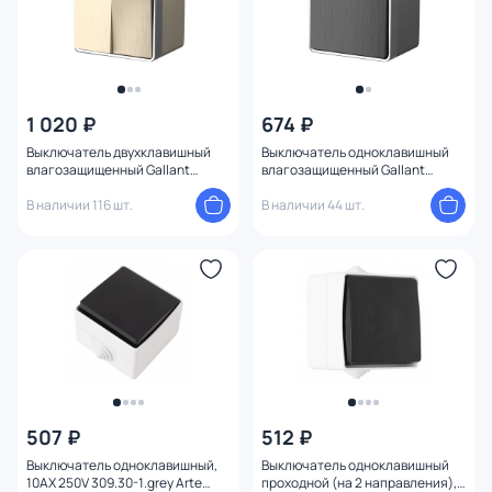
1 020 ₽
674 ₽
Выключатель двухклавишный
Выключатель одноклавишный
влагозащищенный Gallant
влагозащищенный Gallant
(шампань рифленый) Werkel
(графит рифленый) Werkel
W5020210
В наличии 116 шт.
W5010204
В наличии 44 шт.
507 ₽
512 ₽
Выключатель одноклавишный,
Выключатель одноклавишный
10AX 250V 309.30-1.grey Arte
проходной (на 2 направления),