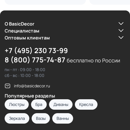
О BasicDecor
Cпециалистам
Оптовым клиентам
+7 (495) 230 73-99
8 (800) 775-74-87
бесплатно по России
пн - пт : 09:00 - 18:00
сб - вс : 10:00 - 18:00
info@basicdecor.ru
Популярные разделы
Люстры
Бра
Диваны
Кресла
Зеркала
Вазы
Ванны