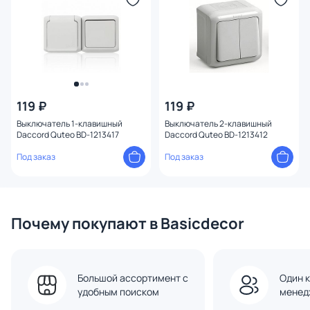
119 ₽
119 ₽
Выключатель 1-клавишный
Выключатель 2-клавишный
Daccord Quteo BD-1213417
Daccord Quteo BD-1213412
Под заказ
Под заказ
Почему покупают в Basicdecor
Большой ассортимент с
Один к
удобным поиском
менед