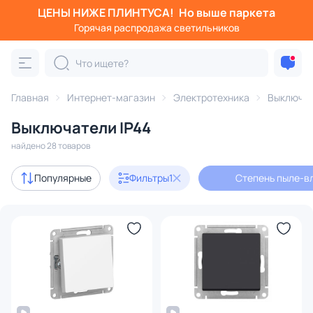
ЦЕНЫ НИЖЕ ПЛИНТУСА!
Но выше паркета
Фильтры
Горячая распродажа светильников
Степень пыле-влагозащиты: IP44
Категория:
Выключатели
Главная
Интернет-магазин
Электротехника
Выключа
Выключатели IP44
диммеры
найдено 28 товаров
В наличии
24
Популярные
Фильтры
1
Степень пыле-вл
Доставка
Цена
От
До