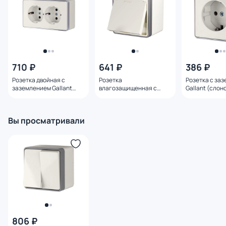
710 ₽
641 ₽
386 ₽
Розетка двойная с
Розетка
Розетка с за
заземлением Gallant
влагозащищенная с
Gallant (слон
(слоновая кость) Werkel
заземлением с защитной
Werkel W5071
W5072103
крышкой и шторками
Gallant (слоновая кость)
Вы просматривали
Werkel W5071203
806 ₽