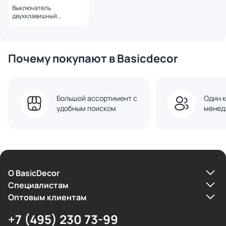
Выключатель
двухклавишный
влагозащищенный
Gallant (слоновая кость)
Werkel WL15-03-02
Почему покупают в Basicdecor
Большой ассортимент с
Один к
удобным поиском
менед
О BasicDecor
Cпециалистам
Оптовым клиентам
+7 (495) 230 73-99