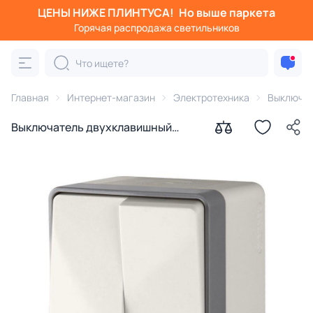
ЦЕНЫ НИЖЕ ПЛИНТУСА!
Но выше паркета
Горячая распродажа светильников
Главная
Интернет-магазин
Электротехника
Выключа
Выключатель двухклавишный
влагозащищенный Gallant
(слоновая кость) Werkel WL15-03-
02