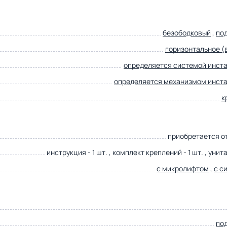
безободковый
,
по
горизонтальное (в
определяется системой инст
определяется механизмом инст
к
приобретается о
инструкция - 1 шт. , комплект креплений - 1 шт. , унитаз
с микролифтом
,
с с
по