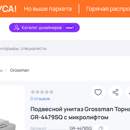
УСА!
Но выше паркета
Горячая распр
Каталог дизайнеров
зы
Grossman
0 отзывов
Подвесной унитаз Grossman Торн
GR-4479SQ с микролифтом
Артикул
GR-4479SQ