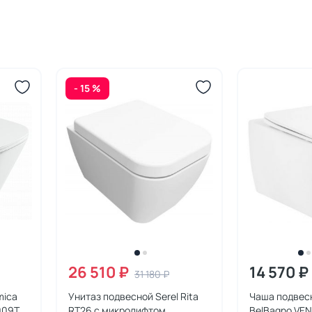
- 15 %
26 510 ₽
14 570 ₽
31 180 ₽
mica
Унитаз подвесной Serel Rita
Чаша подвес
009T
RT26 с микролифтом
BelBagno VE