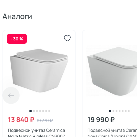
Аналоги
- 30 %
13 840 ₽
19 990 ₽
19 770 ₽
Подвесной унитаз Ceramica
Подвесной унитаз Cera
Nova Metric Rimless CN3007 с
Nova Союз (Union) CN4