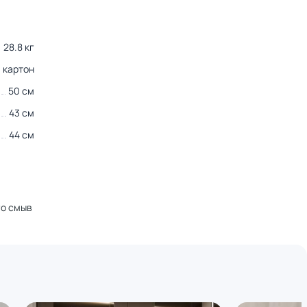
28.8 кг
картон
50 см
43 см
44 см
го смыв