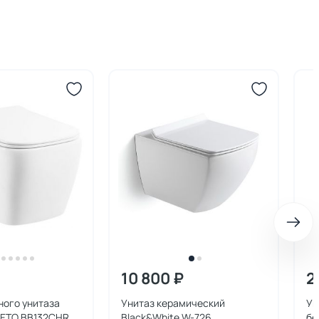
10 800 ₽
2
ного унитаза
Унитаз керамический
Ун
NETO BB132CHR
Black&White W-726
бе