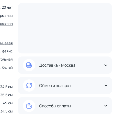
20 лет
ермания
rossman
янцевая
фаянс
гольная
Доставка - Москва
белый
Обмен и возврат
34.5 см
35.5 см
49 см
Способы оплаты
34.5 см