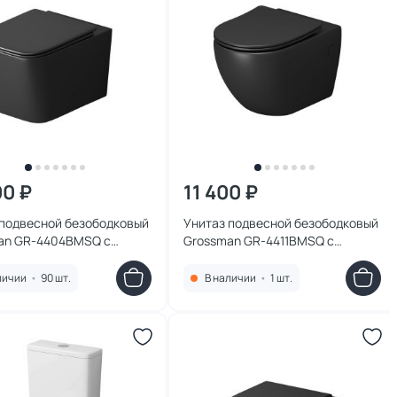
00 ₽
11 400 ₽
 подвесной безободковый
Унитаз подвесной безободковый
an GR-4404BMSQ с
Grossman GR-4411BMSQ с
ифтом, черный матовый
микролифтом, черный матовый
личии
•
90 шт.
В наличии
•
1 шт.