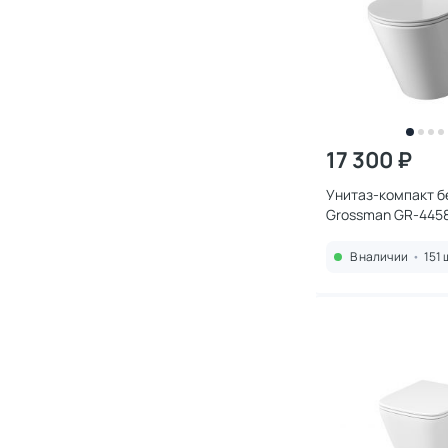
17 300 ₽
Унитаз-компакт 
Grossman GR-445
микролифтом, бе
В наличии
•
151 