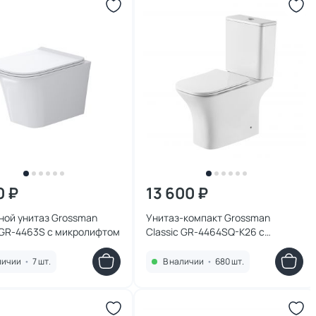
0 ₽
13 600 ₽
ной унитаз Grossman
Унитаз-компакт Grossman
 GR-4463S с микролифтом
Classic GR-4464SQ-K26 с
микролифтом
личии
•
7 шт.
В наличии
•
680 шт.