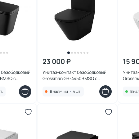
23 000 ₽
15 9
 безободковый
Унитаз-компакт безободковый
Унитаз
1BMSQ с
Grossman GR-4450BMSQ с
Grossm
рный матовый
микролифтом, черный матовый
микрол
т.
В наличии
•
4 шт.
В на