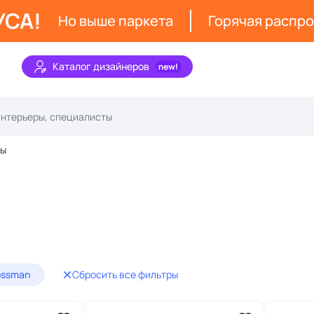
УСА!
Но выше паркета
Горячая распр
Каталог дизайнеров
зы
ossman
Сбросить все фильтры