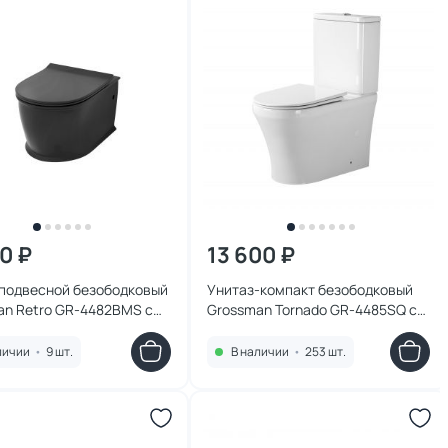
00 ₽
13 600 ₽
 подвесной безободковый
Унитаз-компакт безободковый
an Retro GR-4482BMS с
Grossman Tornado GR-4485SQ с
ифтом, черный матовый
микролифтом, белый
личии
•
9 шт.
В наличии
•
253 шт.