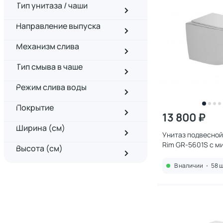
Тип унитаза / чаши
Направление выпуска
Механизм слива
Тип смыва в чаше
Режим слива воды
Покрытие
13 800 ₽
Ширина (см)
Унитаз подвесной
Rim GR-5601S с м
Высота (см)
белый
В наличии
•
58 ш