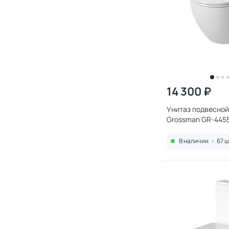
14 300 ₽
Унитаз подвесной
Grossman GR-445
микролифтом, бе
В наличии
•
67 ш