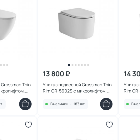
13 800 ₽
14 3
 Grossman Thin
Унитаз подвесной Grossman Thin
Унитаз 
икролифтом,
Rim GR-5602S с микролифтом,
Rim GR
белый
белый
т.
В наличии
•
183 шт.
В на