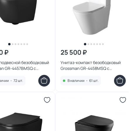
0 ₽
25 500 ₽
 подвесной безободковый
Унитаз-компакт безободковый
an GR-4457BMSQ с
Grossman GR-4458MSQ с
ифтом, черный матовый
микролифтом, белый матовый
личии
•
72 шт.
В наличии
•
61 шт.