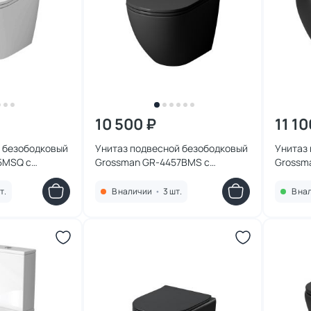
10 500 ₽
11 10
 безободковый
Унитаз подвесной безободковый
Унитаз
5MSQ с
Grossman GR-4457BMS с
Grossm
лый матовый
микролифтом, черный матовый
микрол
т.
В наличии
•
3 шт.
В на