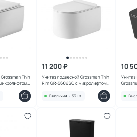
11 200 ₽
10 5
 Grossman Thin
Унитаз подвесной Grossman Thin
Унитаз
 микролифтом,
Rim GR-5606SQ с микролифтом,
Grossm
белый
микрол
.
В наличии
•
53 шт.
В на