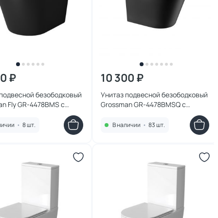
00 ₽
10 300 ₽
 подвесной безободковый
Унитаз подвесной безободковый
n Fly GR-4478BMS с
Grossman GR-4478BMSQ с
ифтом, черный матовый
микролифтом, черный матовый
личии
•
8 шт.
В наличии
•
83 шт.