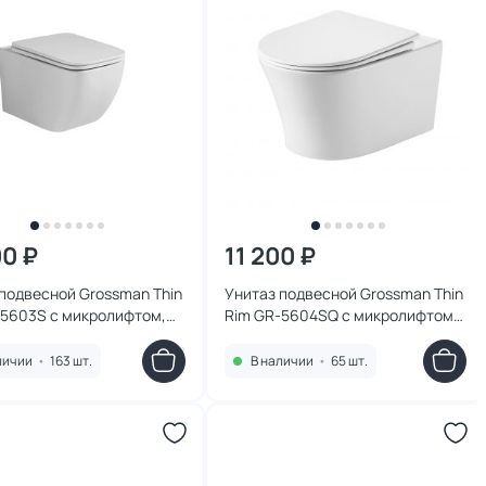
00 ₽
11 200 ₽
подвесной Grossman Thin
Унитаз подвесной Grossman Thin
-5603S с микролифтом,
Rim GR-5604SQ с микролифтом,
белый
личии
•
163 шт.
В наличии
•
65 шт.