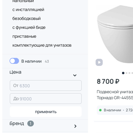
напольный
с инсталляцией
безободковый
с функцией биде
приставные
комплектующие для унитазов
В наличии
43
Цена
8 700 ₽
От
Подвесной унитаз
Торнадо GR-4455
До
микролифтом
В наличии
•
2 72
применить
Бренд
1