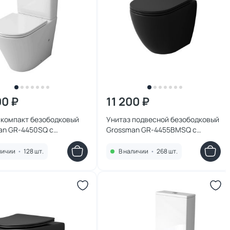
00 ₽
11 200 ₽
-компакт безободковый
Унитаз подвесной безободковый
an GR-4450SQ с
Grossman GR-4455BMSQ с
ифтом, белый
микролифтом, черный матовый
личии
•
128 шт.
В наличии
•
268 шт.