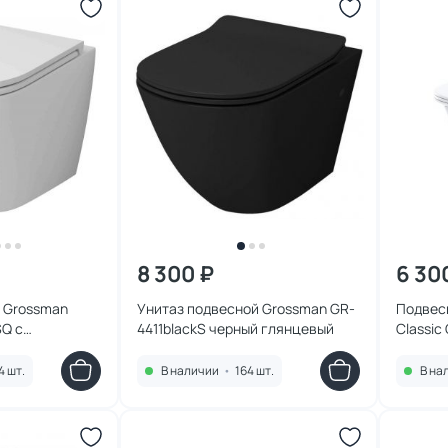
8 300 ₽
6 30
 Grossman
Унитаз подвесной Grossman GR-
Подвес
SQ с
4411blackS черный глянцевый
Classic
4 шт.
В наличии
•
164 шт.
В на