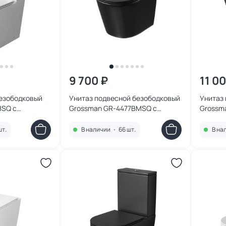
9 700 ₽
11 0
безободковый
Унитаз подвесной безободковый
Унитаз
8SQ с
Grossman GR-4477BMSQ с
Grossma
лый
микролифтом, черный матовый
микрол
шт.
В наличии
•
66 шт.
В на