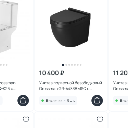
10 400 ₽
11 2
Grossman
Унитаз подвесной безободковый
Унитаз
Q-K26 с
Grossman GR-4483BMSQ с
Grossm
микролифтом, черный матовый
микрол
.
В наличии
•
9 шт.
В на