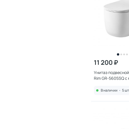
11 200 ₽
Унитаз подвесной
Rim GR-5605SQ с
белый
В наличии
•
5 шт