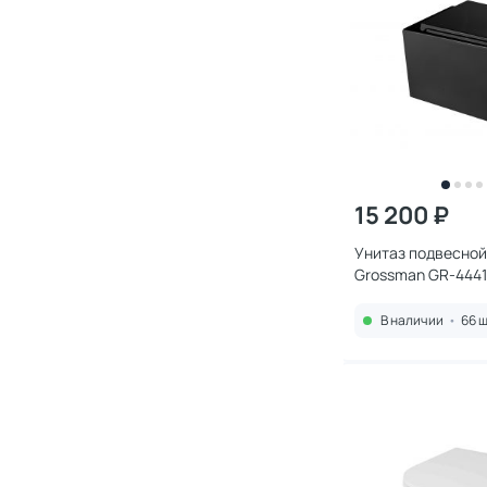
15 200 ₽
Унитаз подвесной
Grossman GR-444
микролифтом, че
В наличии
•
66 ш