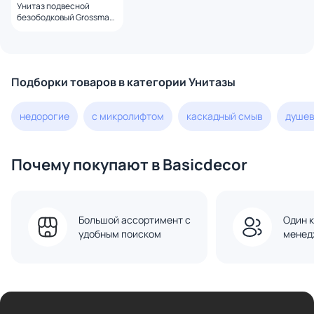
Унитаз подвесной
безободковый Grossman
GR-4477BMSQ с
микролифтом, черный
матовый
Подборки товаров в категории Унитазы
недорогие
с микролифтом
каскадный смыв
душев
Почему покупают в Basicdecor
Большой ассортимент с
Один к
удобным поиском
менед