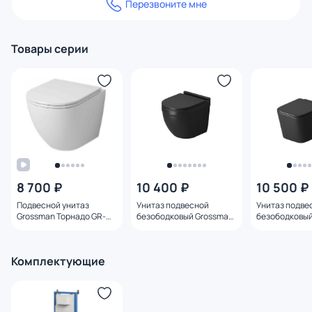
Перезвоните мне
Товары серии
8 700 ₽
10 400 ₽
10 500 ₽
Подвесной унитаз
Унитаз подвесной
Унитаз подве
Grossman Торнадо GR-
безободковый Grossman
безободковый
4455SQ с микролифтом
GR-4483BMSQ с
GR-4404BMSQ
микролифтом, черный
микролифтом
матовый
матовый
Комплектующие