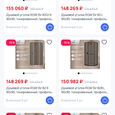
От
До
155 060 ₽
148 269 ₽
182 424 ₽
174 434 ₽
Душевой уголок RGW SV-82Gr R
Душевой уголок RGW SV-82 L
90х90, тонированный, профиль
90х90, тонированный, профиль
Бренд
серый
хром глянцевый
В наличии 3 шт.
В наличии 5 шт.
Стиль
- 15 %
- 15 %
Страна
Материал
Управление
148 269 ₽
150 982 ₽
174 434 ₽
177 626 ₽
Форма
Душевой уголок RGW SV-82 R
Душевой уголок RGW SV-82B L
90х90, тонированный, профиль
90х90, тонированный, профиль
хром глянцевый
черный
Длина (см)
В наличии 5 шт.
В наличии 3 шт.
Глубина (см)