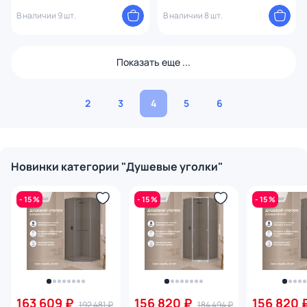
хром глянцевый
черный
В наличии 9 шт.
В наличии 8 шт.
Показать еще ...
2
3
4
5
6
Новинки категории "Душевые уголки"
- 15 %
- 15 %
- 15 %
163 609 ₽
156 820 ₽
156 820 
192 481 ₽
184 494 ₽