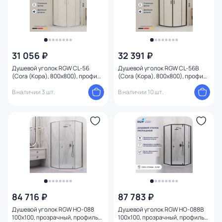
31 056 ₽
32 391 ₽
Душевой уголок RGW CL-56
Душевой уголок RGW CL-56B
(Cora (Кора), 800x800), профиль
(Cora (Кора), 800x800), профиль
хром глянцевый
черный
В наличии 3 шт.
В наличии 10 шт.
84 716 ₽
87 783 ₽
Душевой уголок RGW HO-088
Душевой уголок RGW HO-088B
100x100, прозрачный, профиль
100x100, прозрачный, профиль