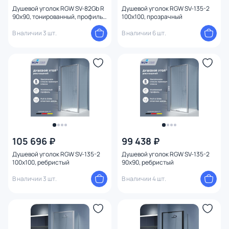
Душевой уголок RGW SV-82Gb R
Душевой уголок RGW SV-135-2
Поддон
90х90, тонированный, профиль
100x100, прозрачный
золото матовое
В наличии 3 шт.
В наличии 6 шт.
Вид поддона
Цвет профиля
Ширина (см)
Высота (см)
105 696 ₽
99 438 ₽
Диаметр (см)
Душевой уголок RGW SV-135-2
Душевой уголок RGW SV-135-2
100х100, ребристый
90х90, ребристый
Ориентация
В наличии 3 шт.
В наличии 4 шт.