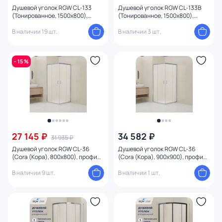
Душевой уголок RGW CL-133
Душевой уголок RGW CL-133B
(Тонированное, 1500x800),
(Тонированное, 1500x800),
профиль хром глянцевый
профиль черный
В наличии 19 шт.
В наличии 3 шт.
- 15 %
27 145 ₽
34 582 ₽
31 935 ₽
Душевой уголок RGW CL-36
Душевой уголок RGW CL-36
(Cora (Кора), 800x800), профиль
(Cora (Кора), 900x900), профиль
хром глянцевый
хром глянцевый
В наличии 9 шт.
В наличии 1 шт.