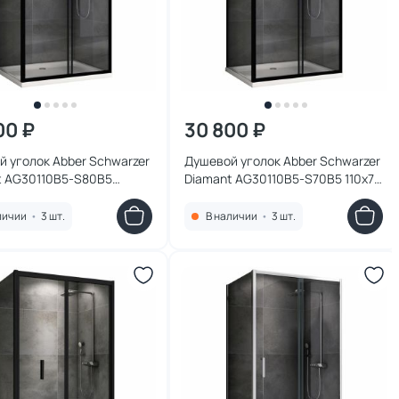
00 ₽
30 800 ₽
 уголок Abber Schwarzer
Душевой уголок Abber Schwarzer
t AG30110B5-S80B5
Diamant AG30110B5-S70B5 110x70
см, профиль черный,
см, профиль черный, стекло
 прозрачное
прозрачное
личии
•
3 шт.
В наличии
•
3 шт.