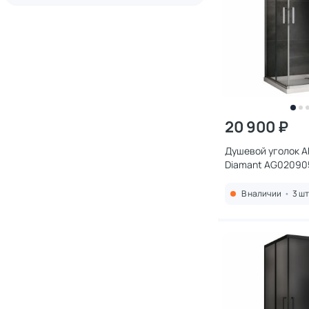
20 900 ₽
Душевой уголок A
Diamant AG02090
профиль хром, ст
прозрачное
В наличии
•
3 шт