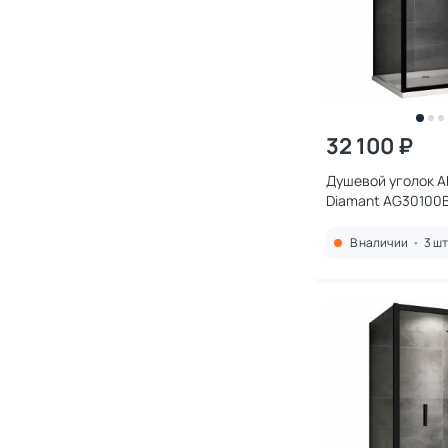
32 100 ₽
Душевой уголок A
Diamant AG30100
100х90 см, профи
стекло прозрачно
В наличии
•
3 шт