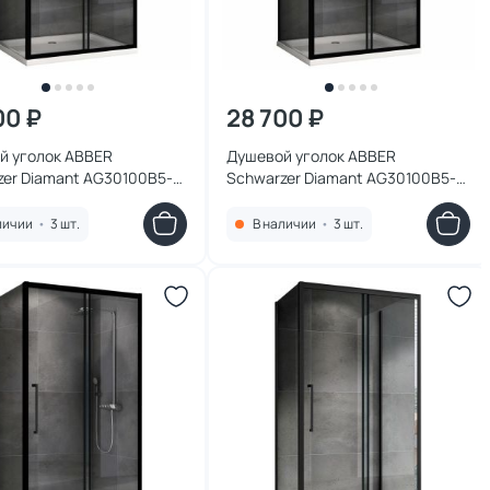
00 ₽
28 700 ₽
й уголок ABBER
Душевой уголок ABBER
zer Diamant AG30100B5-
Schwarzer Diamant AG30100B5-
100x50 см, профиль
S60B5, 100x60 см, профиль
 стекло прозрачное
черный, стекло прозрачное
личии
•
3 шт.
В наличии
•
3 шт.