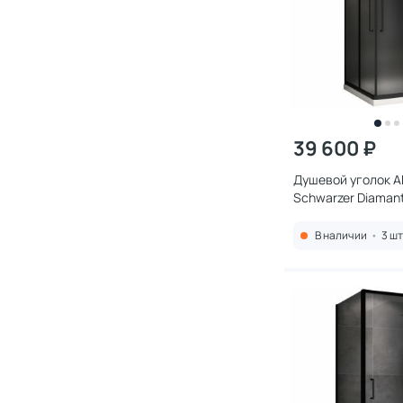
39 600 ₽
Душевой уголок 
Schwarzer Diama
100x100 см, проф
стекло матовое
В наличии
•
3 шт