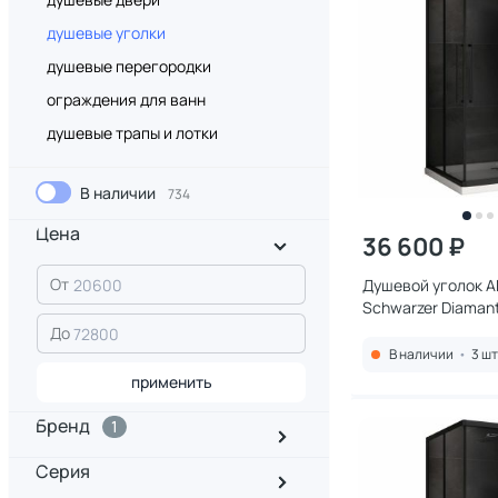
душевые уголки
душевые перегородки
ограждения для ванн
душевые трапы и лотки
В наличии
734
Цена
36 600 ₽
От
Душевой уголок 
Schwarzer Diaman
AG02090BDTH, 90
До
профиль черный, 
В наличии
•
3 шт
тонированное
применить
Бренд
1
Серия