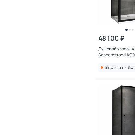
48 100 ₽
Душевой уголок 
Sonnenstrand AG0
120x80 см, профи
стекло прозрачно
В наличии
•
3 шт