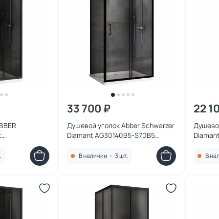
33 700 ₽
22 1
ABBER
Душевой уголок Abber Schwarzer
Душевой
t
Diamant AG30140B5-S70B5
Diamant
x90 см,
140x70 см, профиль черный,
профиль
стекло
стекло прозрачное
прозра
.
В наличии
•
3 шт.
В на