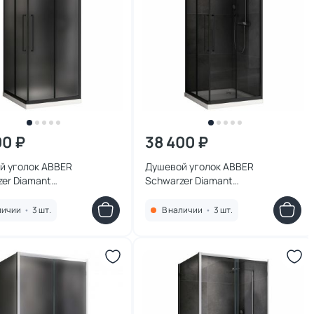
00 ₽
38 400 ₽
й уголок ABBER
Душевой уголок ABBER
er Diamant
Schwarzer Diamant
0BMH, 90x90 см,
AG02100BDTH, 100x100 см,
 черный, стекло матовое
профиль черный, стекло
личии
•
3 шт.
В наличии
•
3 шт.
тонированное