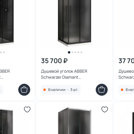
35 700 ₽
37 7
ABBER
Душевой уголок ABBER
Душево
t
Schwarzer Diamant
Schwarz
x80 см,
AG02080BMH, 80x80 см,
AG0209
стекло
профиль черный, стекло матовое
профиль
.
В наличии
•
3 шт.
В на