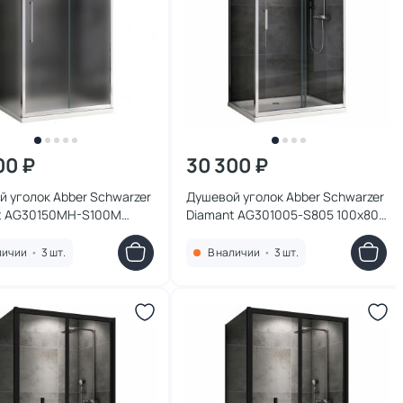
00 ₽
30 300 ₽
 уголок Abber Schwarzer
Душевой уголок Abber Schwarzer
t AG30150MH-S100M
Diamant AG301005-S805 100х80
 см, профиль хром,
см, профиль хром, стекло
 матовое
прозрачное
личии
•
3 шт.
В наличии
•
3 шт.