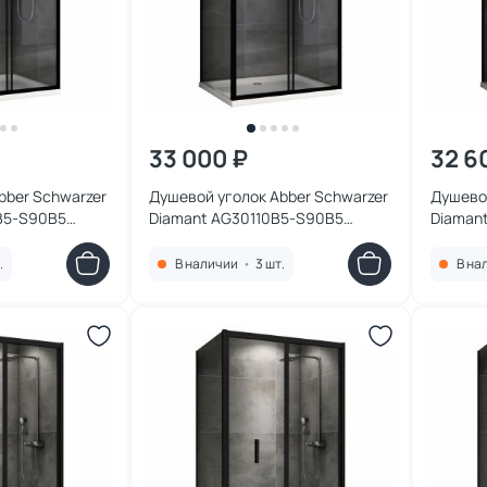
33 000 ₽
32 6
bber Schwarzer
Душевой уголок Abber Schwarzer
Душевой
B5-S90B5
Diamant AG30110B5-S90B5
Diaman
ль черный,
110x90 см, профиль черный,
110x80 
е
стекло прозрачное
стекло
.
В наличии
•
3 шт.
В на