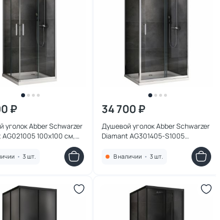
00 ₽
34 700 ₽
 уголок Abber Schwarzer
Душевой уголок Abber Schwarzer
 AG021005 100х100 см,
Diamant AG301405-S1005
 хром, стекло
140x100 см, профиль хром,
чное
стекло прозрачное
личии
•
3 шт.
В наличии
•
3 шт.