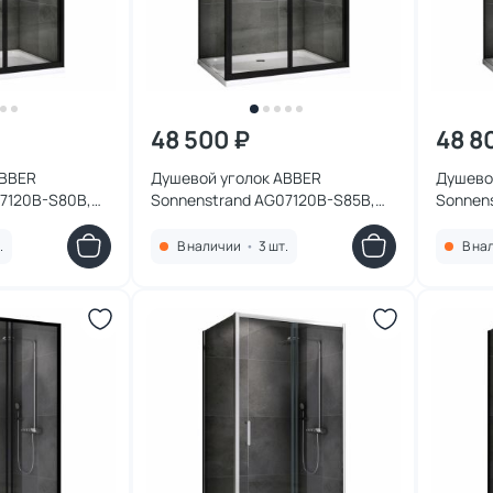
48 500 ₽
48 8
ABBER
Душевой уголок ABBER
Душево
7120B-S80B,
Sonnenstrand AG07120B-S85B,
Sonnen
ль черный,
120x85 см, профиль черный,
120x90 
е
стекло прозрачное
стекло
.
В наличии
•
3 шт.
В на