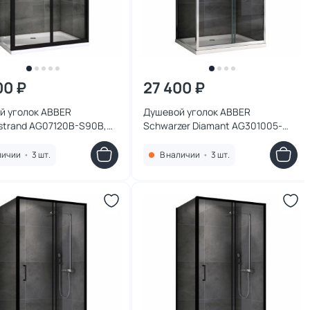
00 ₽
27 400 ₽
й уголок ABBER
Душевой уголок ABBER
strand AG07120B-S90B,
Schwarzer Diamant AG301005-
см, профиль черный,
S505, 100x50 см, профиль хром,
 прозрачное
стекло прозрачное
личии
•
3 шт.
В наличии
•
3 шт.