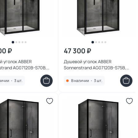
00 ₽
47 300 ₽
й уголок ABBER
Душевой уголок ABBER
strand AG07120B-S70B,
Sonnenstrand AG07120B-S75B,
см, профиль черный,
120x75 см, профиль черный,
 прозрачное
стекло прозрачное
личии
•
3 шт.
В наличии
•
3 шт.