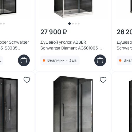
27 900 ₽
28 2
bber Schwarzer
Душевой уголок ABBER
Душево
B5-S80B5
Schwarzer Diamant AG301005-
Schwar
ль черный,
S605, 100x60 см, профиль хром,
S50B5, 
е
стекло прозрачное
черный,
.
В наличии
•
3 шт.
В на