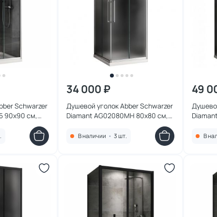
34 000 ₽
49 0
bber Schwarzer
Душевой уголок Abber Schwarzer
Душевой
5 90х90 см,
Diamant AG02080MH 80х80 см,
Diaman
екло
профиль хром, стекло матовое
150x100
стекло
.
В наличии
•
3 шт.
В на