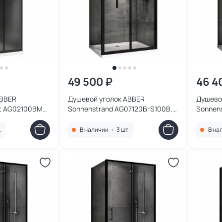
49 500 ₽
46 4
ABBER
Душевой уголок ABBER
Душево
nt AG02100BMH,
Sonnenstrand AG07120B-S100B,
Sonnen
иль черный,
120x100 см, профиль черный,
120x70 
стекло прозрачное
стекло
.
В наличии
•
3 шт.
В на