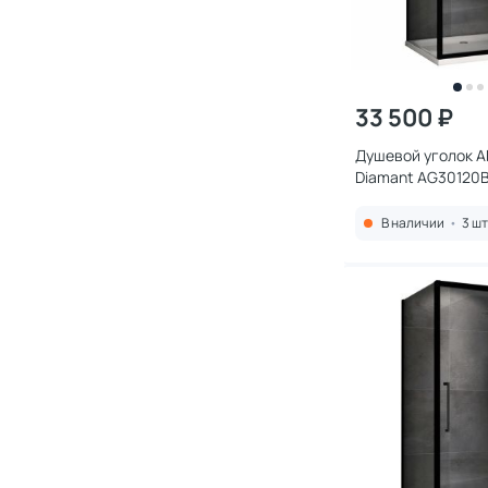
33 500 ₽
Душевой уголок A
Diamant AG30120
120x80 см, профи
стекло прозрачно
В наличии
•
3 шт