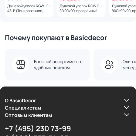
Душевой уголок RGW LE-
Душевой уголок RGW CL-
Душевой угол
45-B (Тонированное,
80 90x90, прозрачный
80Gr 90x90, 
1200*900), профиль
черный
Почему покупают в Basicdecor
Большой ассортимент с
Один к
удобным поиском
менед
О BasicDecor
Cпециалистам
Оптовым клиентам
+7 (495) 230 73-99