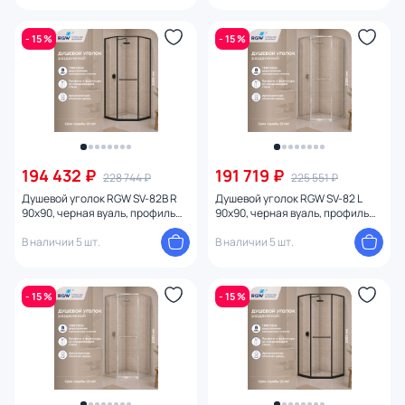
- 15 %
- 15 %
194 432 ₽
191 719 ₽
228 744 ₽
225 551 ₽
Душевой уголок RGW SV-82B R
Душевой уголок RGW SV-82 L
90х90, черная вуаль, профиль
90х90, черная вуаль, профиль
черный
хром глянцевый
В наличии 5 шт.
В наличии 5 шт.
- 15 %
- 15 %