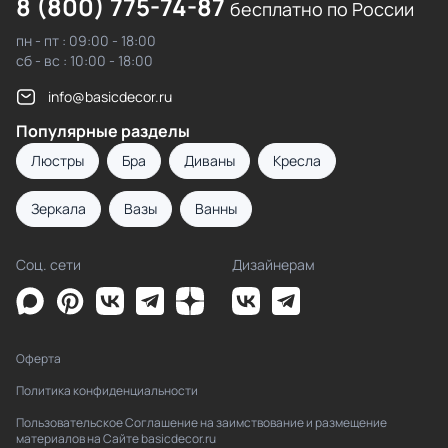
8 (800) 775-74-87
бесплатно по России
пн - пт : 09:00 - 18:00
сб - вс : 10:00 - 18:00
info@basicdecor.ru
Популярные разделы
Люстры
Бра
Диваны
Кресла
Зеркала
Вазы
Ванны
Соц. сети
Дизайнерам
Оферта
Политика конфиденциальности
Пользовательское Соглашение на заимствование и размещение
материалов на Сайте basicdecor.ru