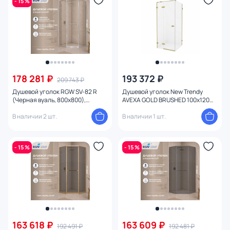
- 15 %
178 281 ₽
193 372 ₽
209 743 ₽
Душевой уголок RGW SV-82 R
Душевой уголок New Trendy
(Черная вуаль, 800x800),
AVEXA GOLD BRUSHED 100x120
профиль хром глянцевый
EXK-1762, профиль золотой,
В наличии 2 шт.
стекло прозрачное
В наличии 1 шт.
- 15 %
- 15 %
163 618 ₽
163 609 ₽
192 491 ₽
192 481 ₽