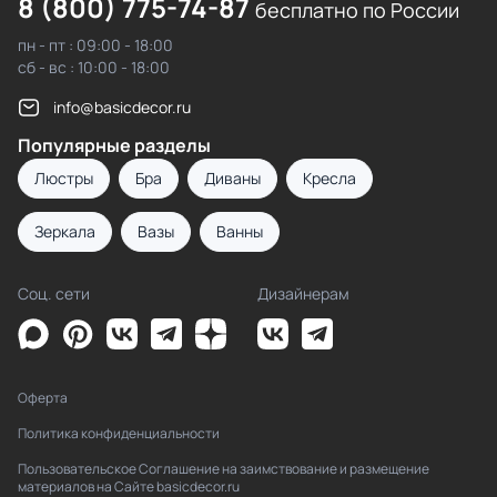
8 (800) 775-74-87
бесплатно по России
пн - пт : 09:00 - 18:00
сб - вс : 10:00 - 18:00
info@basicdecor.ru
Популярные разделы
Люстры
Бра
Диваны
Кресла
Зеркала
Вазы
Ванны
Соц. сети
Дизайнерам
Оферта
Политика конфиденциальности
Пользовательское Соглашение на заимствование и размещение
материалов на Сайте basicdecor.ru