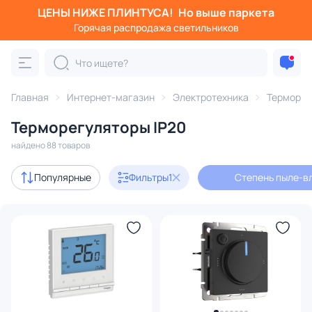
ЦЕНЫ НИЖЕ ПЛИНТУСА!
Но выше паркета
Фильтры
Горячая распродажа светильников
Степень пыле-влагозащиты: IP20
Категория:
Электротехника
Главная
Интернет-магазин
Электротехника
Терморег
Терморегуляторы IP20
Розетки
Рамки
Выключатели
Трансформаторы
найдено 88 товаров
с 3D-моделями
1
Популярные
Фильтры
1
Степень пыле-вл
В наличии
50
Доставка
Цена
От
До