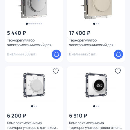
5 440 ₽
17 400 ₽
Терморегулятор
Терморегулятор
электромеханический для
электромеханический для
теплого пола Werkel
теплого пола (айвори матовый)
(серебряный) W1151106
В наличии 500 шт.
Werkel W1151162
В наличии 23 шт.
6 200 ₽
6 910 ₽
Комплект механизма
Комплект механизма
терморегулятора с датчиком
терморегулятора теплого пола