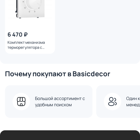
6 470 ₽
Комплект механизма
терморегулятора с
датчиком для теплого
пола с подсветкой
Ambrella Volt SIGMA
MS105710 белый глянец
Почему покупают в Basicdecor
QUANT PRO
Большой ассортимент с
Один к
удобным поиском
менед