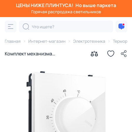
ЦЕНЫ НИЖЕ ПЛИНТУСА!
Но выше паркета
Горячая распродажа светильников
Главная
Интернет-магазин
Электротехника
Терморег
Комплект механизма
терморегулятора с датчиком для
теплого пола с подсветкой
Ambrella Volt SIGMA MS105710
белый глянец QUANT PRO