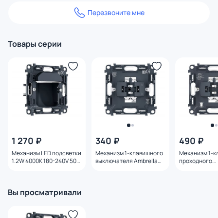
Перезвоните мне
Товары серии
1 270 ₽
340 ₽
490 ₽
Механизм LED подсветки
Механизм 1-клавишного
Механизм 1-к
1.2W 4000K 180-240V 50-
выключателя Ambrella
проходного
60Hz Ambrella Volt QUANT
Volt 10A-250V QUANT PRO
выключателя 
PRO PR333
PR101
Volt 10A-250
PR105
Вы просматривали