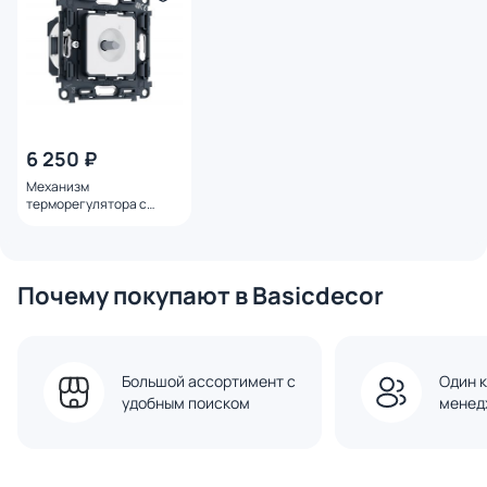
6 250 ₽
Механизм
терморегулятора с
датчиком для теплого
пола с подсветкой
Ambrella Volt 16A-250V
QUANT PRO (EXTRA
Почему покупают в Basicdecor
CONTROL) PR1381
Большой ассортимент с
Один к
удобным поиском
менед