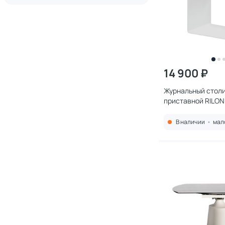
14 900 ₽
Журнальный столи
приставной RILONI
60 х 40 см BD-284
В наличии
•
мал