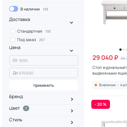
В наличии
193
Доставка
Стандартная
193
Под заказ
257
Цена
29 040 ₽
36 
От
Стол журнальный 
До
выдвижными ящик
ОГОГО Обстаново
1747293
применить
В наличии
•
4 шт
Бренд
- 20 %
Цвет
1
Стиль