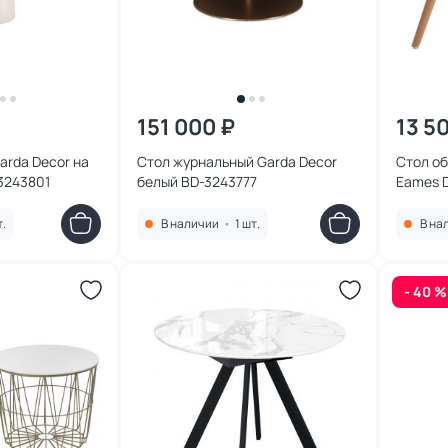
151 000 ₽
13 5
da Decor на
Стол журнальный Garda Decor
Стол о
3243801
белый BD-3243777
Eames 
т.
В наличии
•
1 шт.
В на
- 40 %