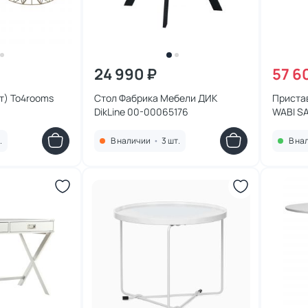
24 990 ₽
57 6
т) To4rooms
Стол Фабрика Мебели ДИК
Пристав
DikLine 00-00065176
WABI SA
.
В наличии
•
3 шт.
В на