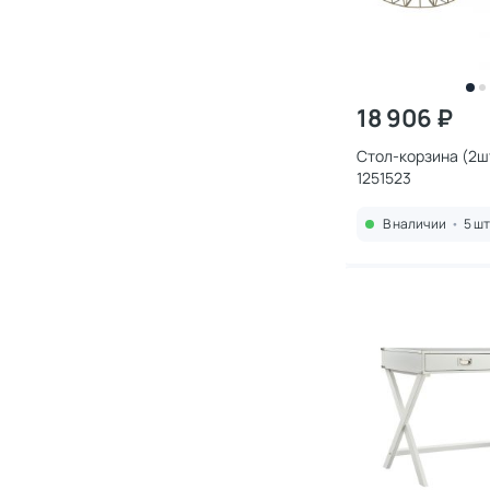
18 906 ₽
Стол-корзина (2ш
1251523
В наличии
•
5 шт