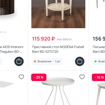
115 920 ₽
156 
144 900 ₽
 MOD Interiors
Приставной стол MODENA Fratelli
Письмен
 Tregubov BD-
Barri BD-3270720
Barri B
еха/керамика
.
В наличии
•
1 шт.
В на
- 23 %
- 10 %