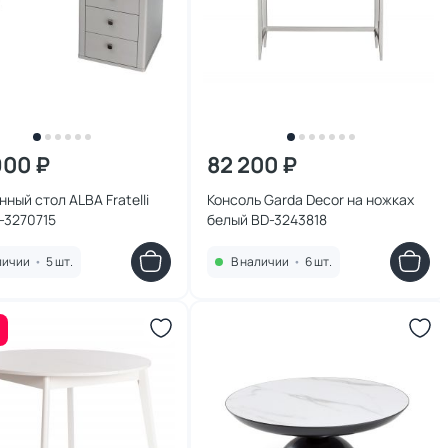
900 ₽
82 200 ₽
ный стол ALBA Fratelli
Консоль Garda Decor на ножках
D-3270715
белый BD-3243818
личии
•
5 шт.
В наличии
•
6 шт.