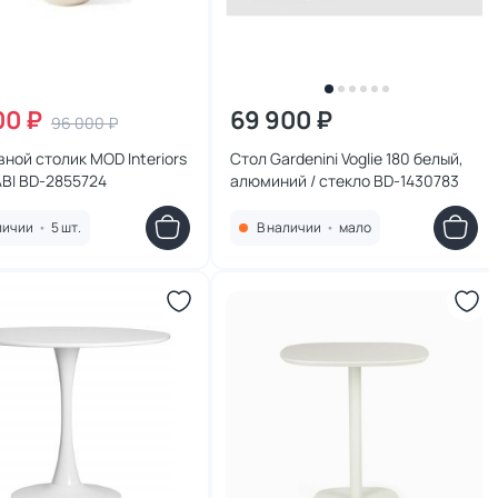
00 ₽
69 900 ₽
96 000 ₽
ной столик MOD Interiors
Стол Gardenini Voglie 180 белый,
BI BD-2855724
алюминий / стекло BD-1430783
личии
•
5 шт.
В наличии
•
мало