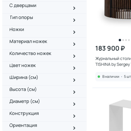
С дверцами
Тип опоры
Ножки
Материал ножек
183 900 ₽
Количество ножек
Журнальный столик
TISHINA by Sergey
Цвет ножек
3270896 шпон ор
Ширина (см)
В наличии
•
5 шт
Высота (см)
Диаметр (см)
Конструкция
Ориентация