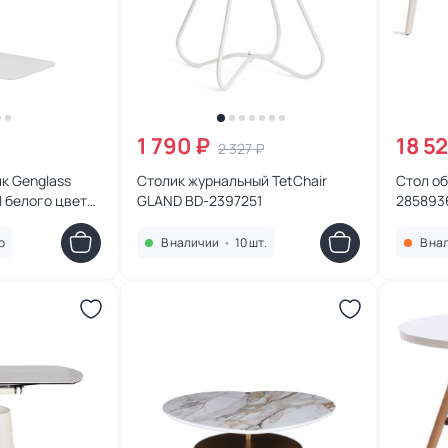
1 790 ₽
18 5
2 327 ₽
к Genglass
Столик журнальный TetChair
Стол о
 белого цвета,
GLAND BD-2397251
285893
7691
о
В наличии
•
10 шт.
В на