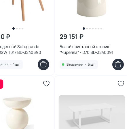
00 ₽
29 151 ₽
беденный Sotogrande
Белый приставной столик
DSW T017 BD-3240690
"Чирелла" - D70 BD-3240091
личии
•
1 шт.
В наличии
•
5 шт.