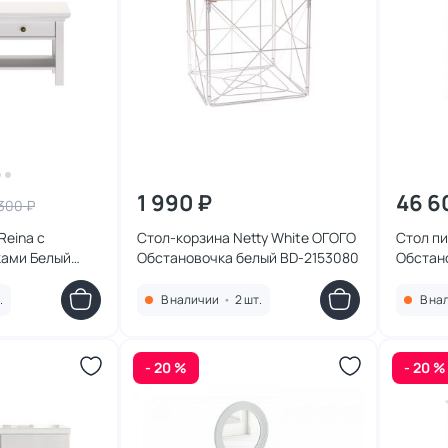
1 990 ₽
46 6
300 ₽
Reina с
Стол-корзина Netty White ОГОГО
Стол п
ами Белый
Обстановочка белый BD-2153080
Обстан
чка белый BD-
стеллаж
.
В наличии
•
2 шт.
В на
- 20 %
- 20 %