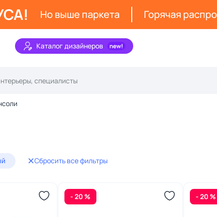
УСА!
Но выше паркета
Горячая распр
Каталог дизайнеров
нсоли
ый
Сбросить все фильтры
- 20 %
- 20 %