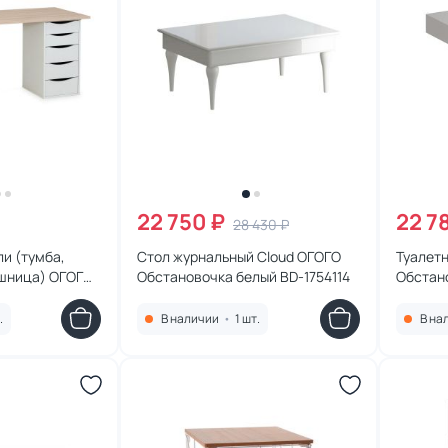
22 750 ₽
22 7
28 430 ₽
и (тумба,
Стол журнальный Cloud ОГОГО
Туалетн
ешница) ОГОГО
Обстановочка белый BD-1754114
Обстан
rd 1200х500
.
В наличии
•
1 шт.
В на