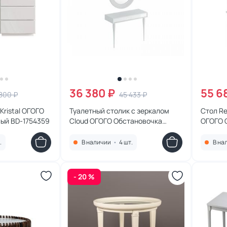
36 380 ₽
55 6
800 ₽
45 433 ₽
Kristal ОГОГО
Туалетный столик с зеркалом
Стол Re
ый BD-1754359
Cloud ОГОГО Обстановочка
ОГОГО 
белый BD-1754228
1746651
.
В наличии
•
4 шт.
В на
- 20 %