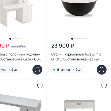
80 ₽
23 900 ₽
69 600 ₽
ina с полочным модулем
Столик журнальный Aweto mid
Обстановочка белый BD-
ОГОГО Обстановочка черный,
белый BD-3126495
личии
•
2 шт.
В наличии
•
6 шт.