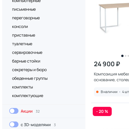
компьютерные
письменные
переговорные
консоли
приставные
туалетные
сервировочные
барные стойки
24 900 ₽
секретеры и бюро
Композиция мебел
обеденные группы
основание, стол
Обстановочка Boa
комплекты
BD-1743957
В наличии
•
4 шт
комплектующие
Акции
- 20 %
32
с 3D-моделями
3