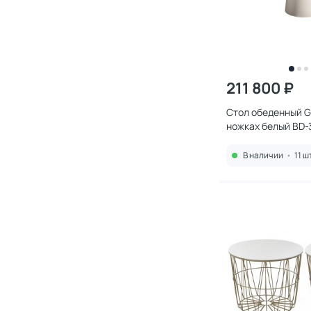
211 800 ₽
Стол обеденный Gar
ножках белый BD-
В наличии
•
11 ш