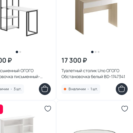
00 ₽
17 300 ₽
исьменный ОГОГО
Туалетный столик Uno ОГОГО
овочка письменный-
Обстановочка белый BD-1747341
 Board BD-1958851
личии
•
3 шт.
В наличии
•
1 шт.