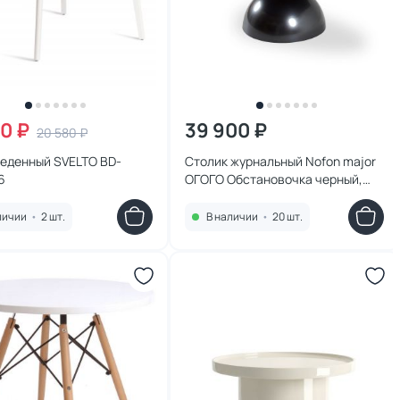
20 ₽
39 900 ₽
20 580 ₽
беденный SVELTO BD-
Столик журнальный Nofon major
6
ОГОГО Обстановочка черный,
белый BD-3126498
личии
•
2 шт.
В наличии
•
20 шт.