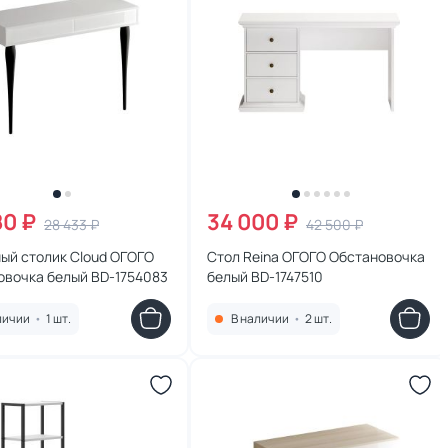
80 ₽
34 000 ₽
28 433 ₽
42 500 ₽
ый столик Cloud ОГОГО
Стол Reina ОГОГО Обстановочка
овочка белый BD-1754083
белый BD-1747510
личии
•
1 шт.
В наличии
•
2 шт.