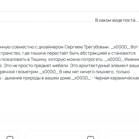
В каком виде поста..
данную совместно с дизайнером Сергеем Трегубовым. _x000D_ Вот
странство, где тишина перестаёт быть абстракцией и становится
ро пожаловать в Тишину, которую можно потрогать. _x000D_ Именн
s. Это не просто предмет мебели. Это архитектурный элемент ваш
пречной геометрии._x000D_ В нем нет ничего лишнего, только
 - дыхание природы в вашем доме._x000D_ - Черная керамическа