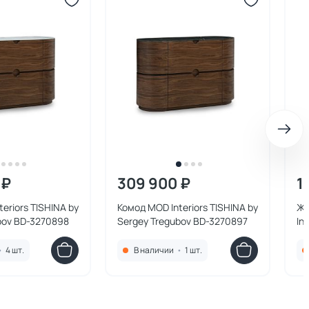
 ₽
309 900 ₽
1
eriors TISHINA by
Комод MOD Interiors TISHINA by
Жу
bov BD-3270898
Sergey Tregubov BD-3270897
In
Tr
•
4 шт.
В наличии
•
1 шт.