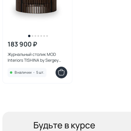
183 900 ₽
Журнальный столик MOD
Interiors TISHINA by Sergey
Tregubov BD-3270896 шпон
ореха/керамика
В наличии
•
5 шт.
Будьте в курсе