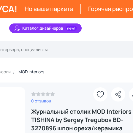
УСА!
Но выше паркета
Горячая распр
Каталог дизайнеров
нсоли
MOD Interiors
З
0 отзывов
Журнальный столик MOD Interiors
TISHINA by Sergey Tregubov BD-
3270896 шпон ореха/керамика