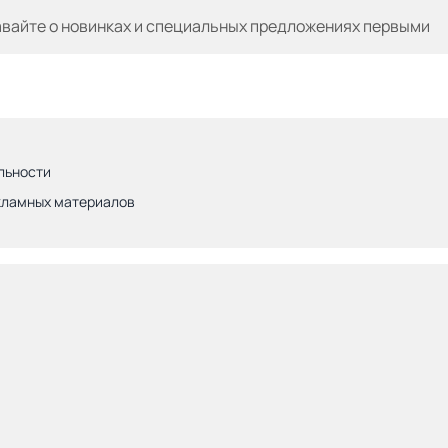
авайте
о новинках и специальных предложениях первыми
льности
кламных материалов