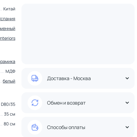
Китай
Испания
еменный
nteriors
ерамика
МДФ
Доставка - Москва
белый
Обмен и возврат
D80/35
35 см
80 см
Способы оплаты