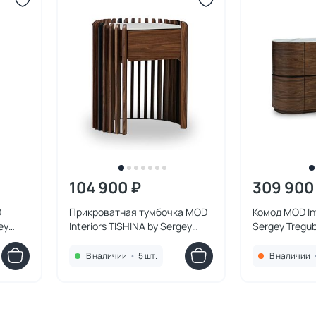
104 900 ₽
309 900
D
Прикроватная тумбочка MOD
Комод MOD Int
ey
Interiors TISHINA by Sergey
Sergey Tregu
Tregubov BD-3270899
В наличии
•
5 шт.
В наличии