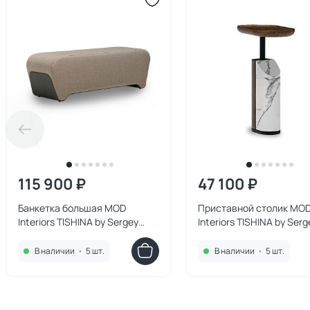
115 900 ₽
47 100 ₽
Банкетка большая MOD
Приставной столик MO
Interiors TISHINA by Sergey
Interiors TISHINA by Serg
Tregubov BD-3270902
Tregubov BD-3270901
136х46х43 см, бежевая
В наличии
•
5 шт.
В наличии
•
5 шт.