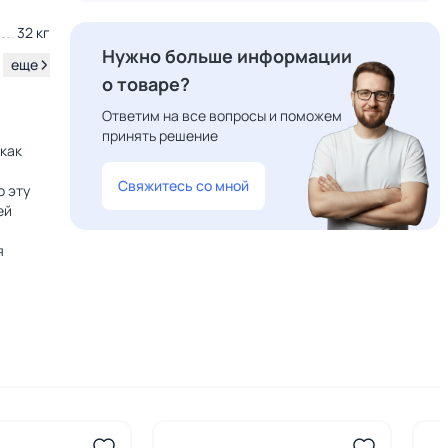
32 кг
Нужно больше информации
.
еще
о товаре?
Ответим на все вопросы и поможем
принять решение
 как
Свяжитесь со мной
о эту
ей
я