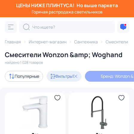
ЦЕНЫ НИЖЕ ПЛИНТУСА!
Но выше паркета
Фильтры
Горячая распродажа светильников
Бренд: Wonzon & Woghand
Категория:
Смесители
Главная
Интернет-магазин
Сантехника
Смесители
Смесители Wonzon &amp; Woghand
для кухонной мойки
для раковины
с термостатом
найдено 1 028 товаров
с 3D-моделями
6
Популярные
Фильтры
1
Бренд: Wonzon 
В наличии
819
Цена
От
До