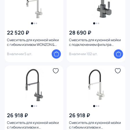
22 520 ₽
28 690 ₽
Смеситель для кухонной мойки
Смеситель для кухонной мойки
с гибким изливом WONZON &
с подключением фильтра
WOGHAND WW-88438003-BN
WONZON & WOGHAND WW-
Никель
В наличии 5 шт.
88458003-BGM Темный графит
В наличии 102 шт.
26 918 ₽
26 918 ₽
Смеситель для кухонной мойки
Смеситель для кухонной мойки
с гибким изливом и
с гибким изливом и