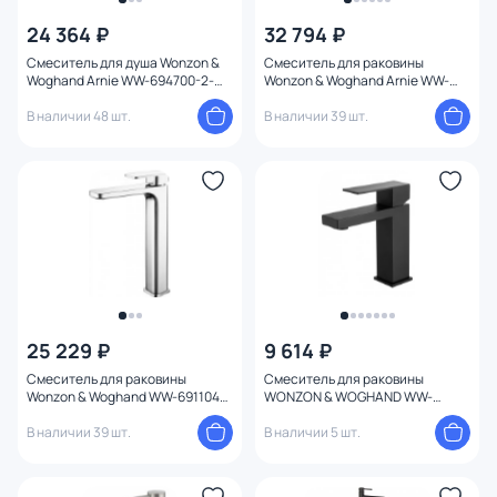
24 364 ₽
32 794 ₽
Смеситель для душа Wonzon &
Смеситель для раковины
Woghand Arnie WW-694700-2-MB
Wonzon & Woghand Arnie WW-
Черный матовый
691104-MB Черный матовый
В наличии 48 шт.
В наличии 39 шт.
25 229 ₽
9 614 ₽
Смеситель для раковины
Смеситель для раковины
Wonzon & Woghand WW-691104-
WONZON & WOGHAND WW-
CR Хром
A40982-MB черный матовый
В наличии 39 шт.
В наличии 5 шт.