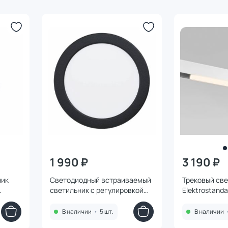
1 990 ₽
3 190 ₽
ник
Светодиодный встраиваемый
Трековый св
светильник с регулировкой
Elektrostanda
ый
цветовой температуры Eglo
L01 10W 3000
Fueva 6, 10,5W LED, IP44, 2700-
85000/01 бе
В наличии
•
5 шт.
В наличии
4000-6500K, пластик,