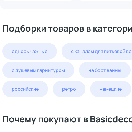
Подборки товаров в категор
однорычажные
с каналом для питьевой в
с душевым гарнитуром
на борт ванны
российские
ретро
немецкие
Почему покупают в Basicdec