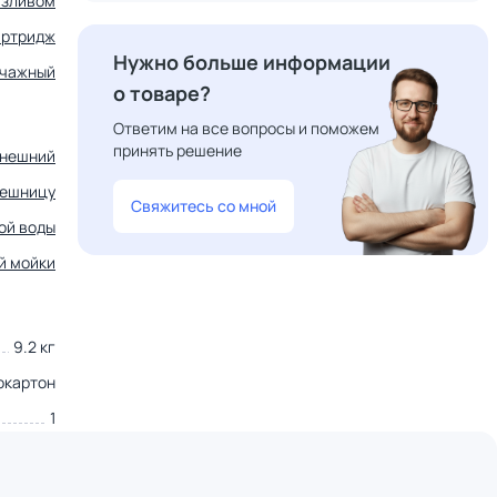
изливом
артридж
Нужно больше информации
чажный
о товаре?
Ответим на все вопросы и поможем
принять решение
нешний
лешницу
Свяжитесь со мной
ой воды
й мойки
9.2 кг
окартон
1