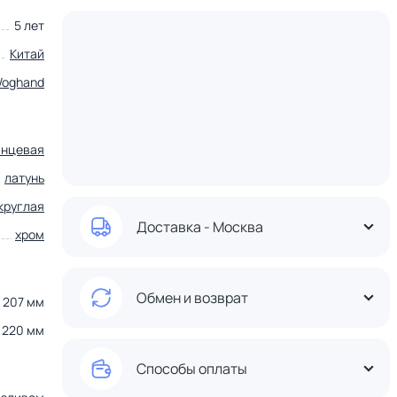
5 лет
Китай
Woghand
янцевая
латунь
круглая
Доставка - Москва
хром
Обмен и возврат
207 мм
220 мм
Способы оплаты