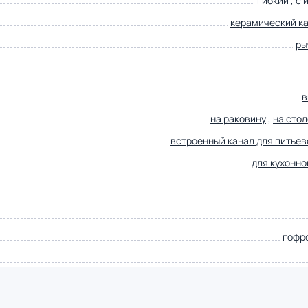
гибкий
,
с 
керамический к
ры
в
на раковину
,
на сто
встроенный канал для питьев
для кухонно
гофр