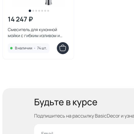
14 247 ₽
Смеситель для кухонной
мойки с гибким изливом и
подключением фильтра
WONZON & WOGHAND, хром
В наличии
•
74 шт.
WW-458027-CR
Будьте в курсе
Подпишитесь на рассылку BasicDecor и узн