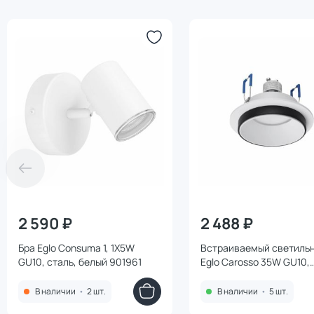
2 590 ₽
2 488 ₽
Бра Eglo Consuma 1, 1X5W
Встраиваемый светиль
GU10, сталь, белый 901961
Eglo Carosso 35W GU10,
алюминий, черный, бел
900456
В наличии
•
2 шт.
В наличии
•
5 шт.