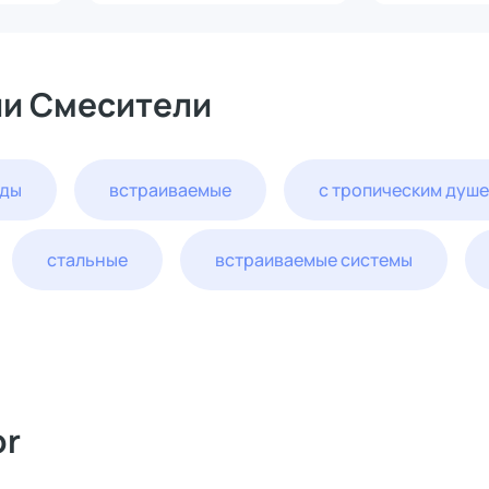
черный, белый 901414
ии Смесители
оды
встраиваемые
с тропическим душ
стальные
встраиваемые системы
or