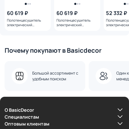
60 619 ₽
60 619 ₽
52 332 ₽
Полотенцесушитель
Полотенцесушитель
Полотенцесу
электрический
электрический
электрическ
встраиваемый WONZON
встраиваемый WONZON
& WOGHAND B
& WOGHAND HAMBURG,
& WOGHAND HAMBURG,
брашированн
брашированное розовое
Розовое золото WW-
золото WW-A
золото WW-AL314-BRG
AL314-RG
Почему покупают в Basicdecor
Большой ассортимент с
Один к
удобным поиском
менед
О BasicDecor
Cпециалистам
Оптовым клиентам