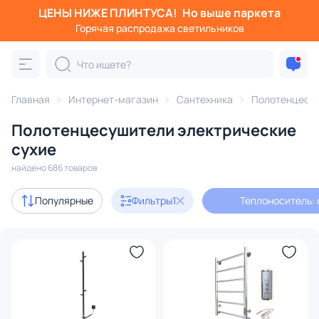
ЦЕНЫ НИЖЕ ПЛИНТУСА!
Но выше паркета
Фильтры
Горячая распродажа светильников
Теплоноситель: сухой
Категория:
Полотенцесушители
Главная
Интернет-магазин
Сантехника
Полотенцесу
Полотенцесушители электрические
водяной
электрический
с боковым подключением
сухие
найдено 686 товаров
с 3D-моделями
20
Популярные
Фильтры
1
Теплоноситель: 
В наличии
490
Доставка
Цена
От
До