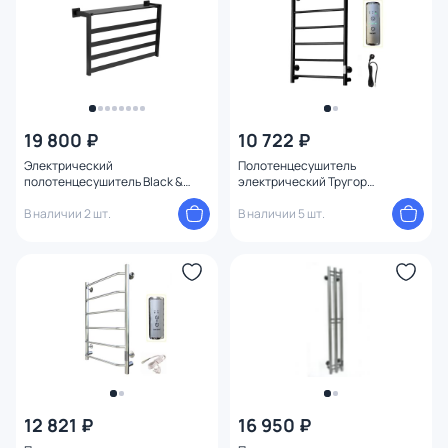
19 800 ₽
10 722 ₽
Электрический
Полотенцесушитель
полотенцесушитель Black &
электрический Тругор
White 58x35x13 N-333B
АспектПэксп1/8050чернВГП
В наличии 2 шт.
56x80
В наличии 5 шт.
12 821 ₽
16 950 ₽