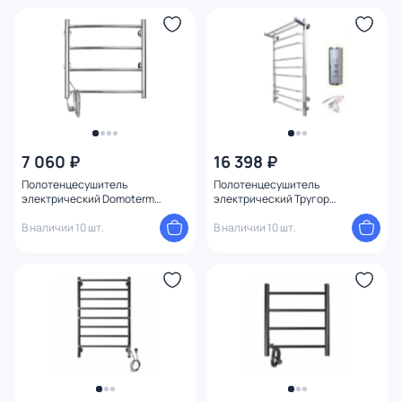
7 060 ₽
16 398 ₽
Полотенцесушитель
Полотенцесушитель
электрический Domoterm
электрический Тругор
Классик DMT 109-4 50x50 EK L
БравоПэксп3П/1005032
В наличии 10 шт.
В наличии 10 шт.