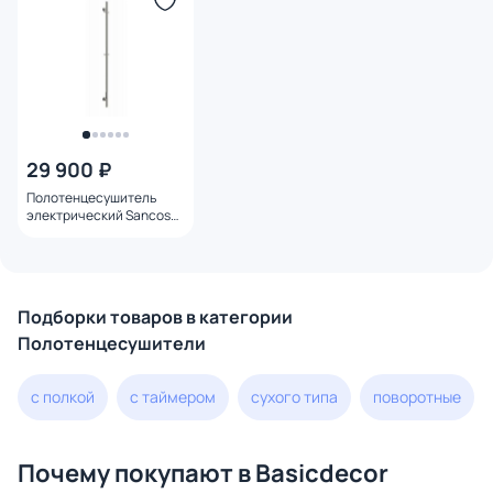
29 900 ₽
Полотенцесушитель
электрический Sancos
Этна (Etna) SC13001BN
150x3 I-образный,
брашированный никель
Подборки товаров в категории
Полотенцесушители
с полкой
с таймером
сухого типа
поворотные
Почему покупают в Basicdecor