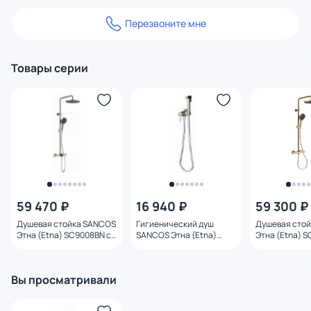
Перезвоните мне
Товары серии
59 470 ₽
16 940 ₽
59 300 ₽
Душевая стойка SANCOS
Гигиенический душ
Душевая стой
Этна (Etna) SC9008BN с
SANCOS Этна (Etna)
Этна (Etna) S
термостатом и изливом,
SC9033BN со
термостатом,
брашированный никель
смесителем,
брашированн
брашированный никель
Вы просматривали