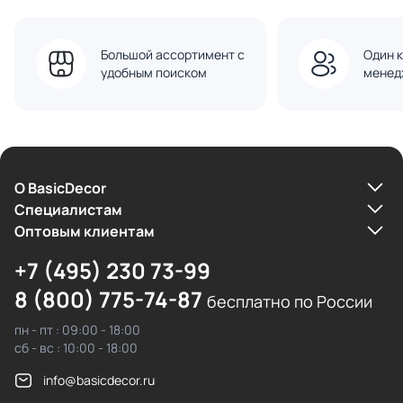
Большой ассортимент с
Один к
удобным поиском
менед
О BasicDecor
Cпециалистам
Оптовым клиентам
+7 (495) 230 73-99
8 (800) 775-74-87
бесплатно по России
пн - пт : 09:00 - 18:00
сб - вс : 10:00 - 18:00
info@basicdecor.ru