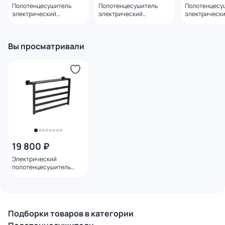
Полотенцесушитель
Полотенцесушитель
Полотенцесу
электрический
электрический
электрическ
Comfysan Пиоли-К EC-6
Comfysan Мартэ-К EC-5
Comfysan Пио
60/50, 014193 черный
60/50 012519 с полкой,
60/40, 014131
черный
Вы просматривали
19 800 ₽
Электрический
полотенцесушитель
Black & White 58x35x13 N-
333B
Подборки товаров в категории