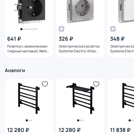
641 ₽
326 ₽
348 ₽
Розетка с заземлением
Электрическая розетка
Электрическа
(черный матовый) Werkel
Systeme Electric Atlas
Systeme Electr
W1171008
Design BD-1247620
Design BD-12
Аналоги
12 280 ₽
12 280 ₽
11 838 ₽