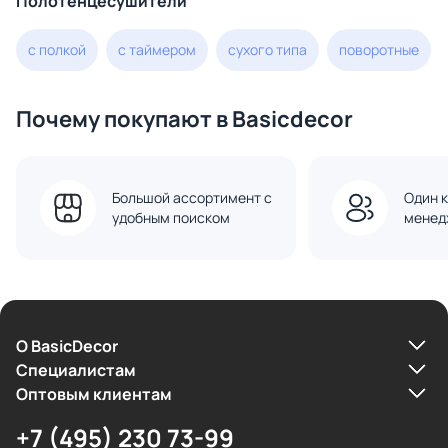
Полотенцесушители
с полкой
с таймером
сухого типа
поворотные
Почему покупают в Basicdecor
Большой ассортимент с
Один к
удобным поиском
менед
О BasicDecor
Cпециалистам
Оптовым клиентам
+7 (495) 230 73-99