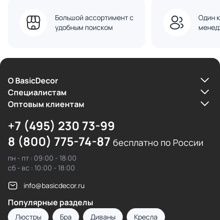
Большой ассортимент с
Один к
удобным поиском
менед
О BasicDecor
Cпециалистам
Оптовым клиентам
+7 (495) 230 73-99
8 (800) 775-74-87
бесплатно по России
пн - пт : 09:00 - 18:00
сб - вс : 10:00 - 18:00
info@basicdecor.ru
Популярные разделы
Люстры
Бра
Диваны
Кресла