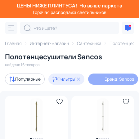
ЦЕНЫ НИЖЕ ПЛИНТУСА!
Но выше паркета
Фильтры
Горячая распродажа светильников
Бренд: Sancos
Категория:
Полотенцесушители
Главная
Интернет-магазин
Сантехника
Полотенцесу
Полотенцесушители Sancos
водяной
электрический
с боковым подключением
найдено 16 товаров
В наличии
15
Популярные
Фильтры
1
Бренд: Sancos
Цена
От
До
Бренд
1