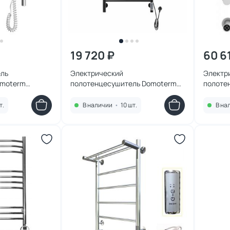
19 720 ₽
60 6
ль
Электрический
Электр
omoterm
полотенцесушитель Domoterm
полоте
5 40x60 EK R
Медея DMT П10 500х1000 ЧРН EK
монтаж
R черный 500х1000
AL314-
т.
В наличии
•
10 шт.
В на