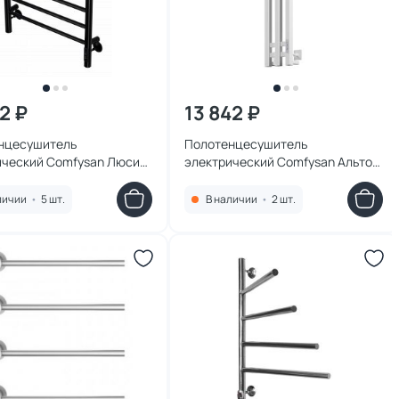
2 ₽
13 842 ₽
нцесушитель
Полотенцесушитель
ический Comfysan Люси
электрический Comfysan Альто-
/50, 013479 черный
К EC-3 120/15, 016258 белый
личии
•
5 шт.
В наличии
•
2 шт.