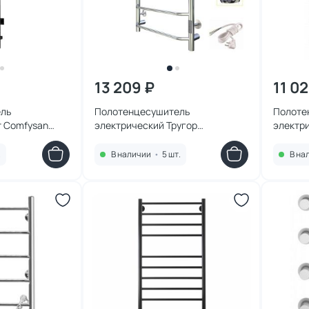
13 209 ₽
11 02
ль
Полотенцесушитель
Полоте
т Comfysan
электрический Тругор
электр
18, 019228
Пэксп6П80х4032
EC-8 80
.
В наличии
•
5 шт.
В на