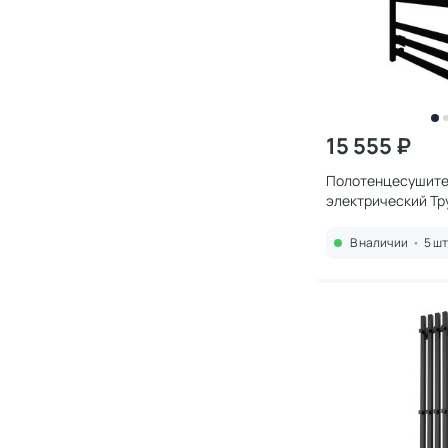
15 555 ₽
Полотенцесушите
электрический Тр
Пэксп21кв/8040ч
43x80
В наличии
•
5 шт