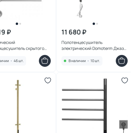
19 ₽
11 680 ₽
ический
Полотенцесушитель
нцесушитель скрытого
электрический Domoterm Джаз
а Wonzon & Woghand WW-
DMT 108 П4 51x71 EK
BR Никель
личии
•
46 шт.
В наличии
•
10 шт.