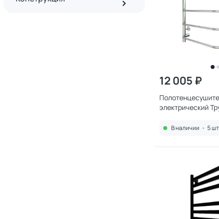
12 005 ₽
Полотенцесушите
электрический Тр
Пэксп6/804032
В наличии
•
5 шт