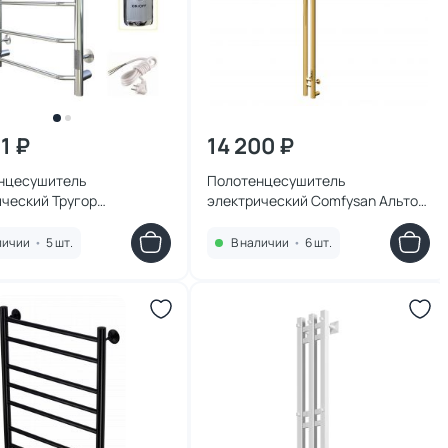
1 ₽
14 200 ₽
нцесушитель
Полотенцесушитель
ический Тругор
электрический Comfysan Альто
/805032
EC-2 120/10, 018221 матовое
золото
личии
•
5 шт.
В наличии
•
6 шт.