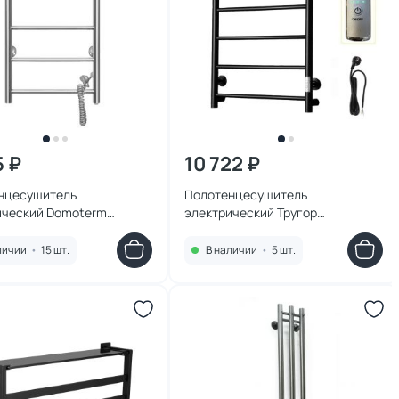
5 ₽
10 722 ₽
нцесушитель
Полотенцесушитель
ический Domoterm
электрический Тругор
DMT 109-6 40x80 EK R
АспектПэксп1/8050чернВГП
56x80
личии
•
15 шт.
В наличии
•
5 шт.