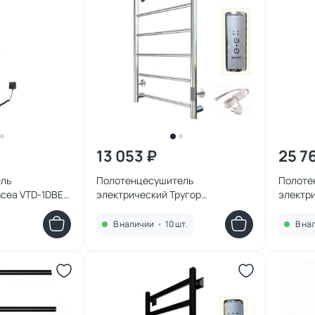
13 053 ₽
25 7
ль
Полотенцесушитель
Полоте
ncea VTD-1DBE
электрический Тругор
электри
АспектПэксп1/805032
15x140 
В наличии
•
10 шт.
В на