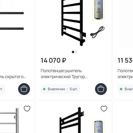
14 070 ₽
11 53
Полотенцесушитель
Полоте
ль скрытого
электрический Тругор
электр
& Woghand WW-
Пэксп20кв/8040черныйВГП
EC-2 12
43x80
т.
В наличии
•
5 шт.
В на