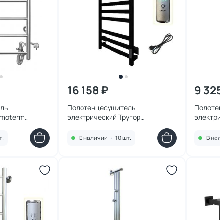
16 158 ₽
9 32
ль
Полотенцесушитель
Полоте
omoterm
электрический Тругор
электр
50x71 EK R
Пэксп21кв/8050черныйВГП
Аврора 
53x80
т.
В наличии
•
10 шт.
В на