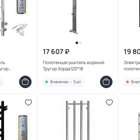
17 607 ₽
19 8
ль
Полотенцесушитель водяной
Электр
угор
Тругор Хорда120*18
полоте
White 5
.
В наличии
•
5 шт.
В на