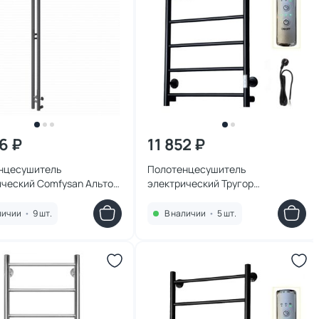
6 ₽
11 852 ₽
нцесушитель
Полотенцесушитель
ический Comfysan Альто
электрический Тругор
0/10, черный
АспектПэксп1П/8050чернВГП
53x80
личии
•
9 шт.
В наличии
•
5 шт.