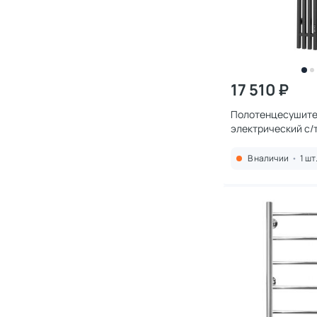
17 510 ₽
Полотенцесушите
электрический с/
Альто-К EC-4 120/
черный
В наличии
•
1 шт