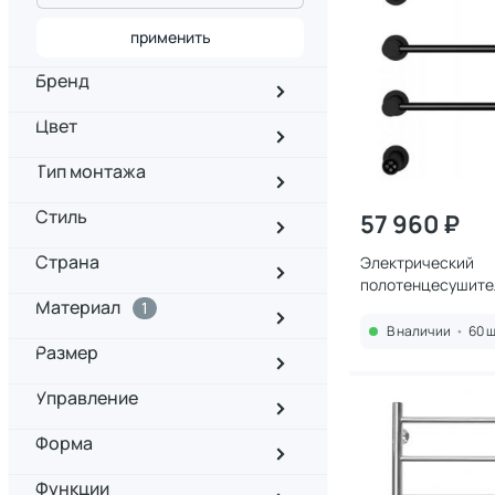
применить
Бренд
Цвет
Тип монтажа
Стиль
57 960 ₽
Страна
Электрический
полотенцесушите
Материал
монтажа Wonzon 
1
AL314-MB Черный
В наличии
•
60 ш
Размер
Управление
Форма
Функции