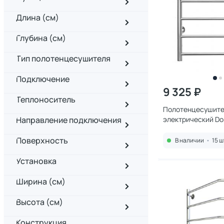
Длина (см)
Глубина (см)
Тип полотенцесушителя
Подключение
9 325 ₽
Теплоноситель
Полотенцесушите
Направление подключения
электрический D
Аврора DMT 109-6 
Поверхность
В наличии
•
15 ш
Установка
Ширина (см)
Высота (см)
Конструкция