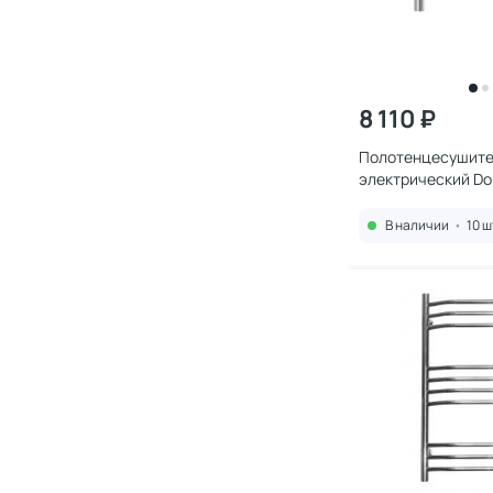
8 110 ₽
Полотенцесушите
электрический D
Классик DMT 109-
В наличии
•
10 ш