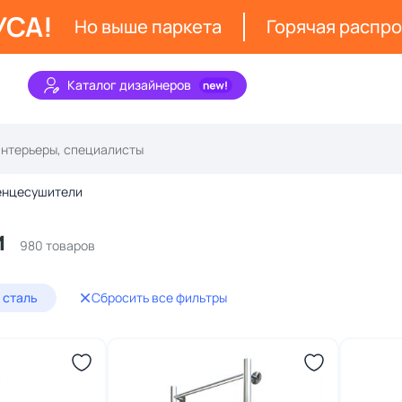
УСА!
Но выше паркета
Горячая распр
Каталог дизайнеров
енцесушители
и
980 товаров
 сталь
Сбросить все фильтры