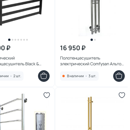
00 ₽
16 950 ₽
ический
Полотенцесушитель
нцесушитель Black &
электрический Comfysan Альто
8x35x13 N-333B
EC-3 120/15, 018252 титановый
графит
личии
•
2 шт.
В наличии
•
3 шт.