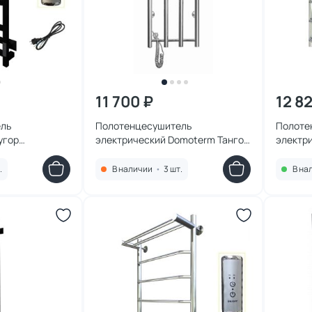
11 700 ₽
12 82
ль
Полотенцесушитель
Полоте
угор
электрический Domoterm Танго
электр
ерныйВГП
DMT 109-V4 36x92 EK L
Пэксп6
.
В наличии
•
3 шт.
В на