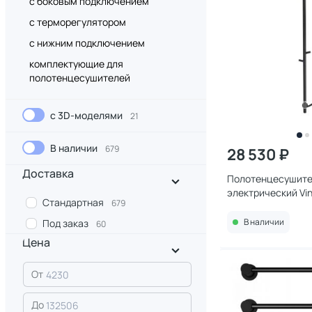
с боковым подключением
с терморегулятором
с нижним подключением
комплектующие для
полотенцесушителей
с 3D-моделями
21
В наличии
679
28 530 ₽
Доставка
Полотенцесушите
электрический Vi
Стандартная
679
15х140 см черный
В наличии
Под заказ
60
Цена
От
До