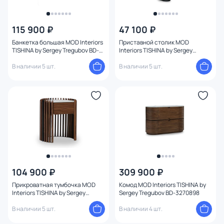
115 900 ₽
47 100 ₽
Банкетка большая MOD Interiors
Приставной столик MOD
TISHINA by Sergey Tregubov BD-
Interiors TISHINA by Sergey
3270902 136х46х43 см, бежевая
Tregubov BD-3270901
В наличии 5 шт.
В наличии 5 шт.
104 900 ₽
309 900 ₽
Прикроватная тумбочка MOD
Комод MOD Interiors TISHINA by
Interiors TISHINA by Sergey
Sergey Tregubov BD-3270898
Tregubov BD-3270899
В наличии 5 шт.
В наличии 4 шт.