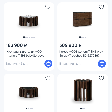
183 900 ₽
309 900 ₽
Журнальный столик MOD
Комод MOD Interiors TISHINA by
Interiors TISHINA by Sergey
Sergey Tregubov BD-3270897
Tregubov BD-3270896 шпон
ореха/керамика
В наличии 5 шт.
В наличии 1 шт.