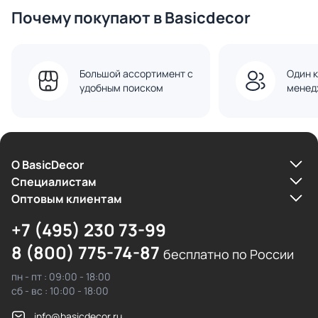
Почему покупают в Basicdecor
Большой ассортимент с
Один к
удобным поиском
менед
О BasicDecor
Cпециалистам
Оптовым клиентам
+7 (495) 230 73-99
8 (800) 775-74-87
бесплатно по России
пн - пт : 09:00 - 18:00
сб - вс : 10:00 - 18:00
info@basicdecor.ru