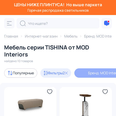
ЦЕНЫ НИЖЕ ПЛИНТУСА!
Но выше паркета
Фильтры
Горячая распродажа светильников
Бренд: MOD Interiors
Серия: TISHINA
Категория:
Вся мебель
Главная
Интернет-магазин
Мебель
Бренд: MOD Interio
Диваны
Стулья
Кровати
Банкетки
Кресла
Мебель серии TISHINA от MOD
Interiors
В наличии
10
найдено 10 товаров
Популярные
Фильтры
2
Бренд: MOD Inter
Бренд
1
Серия
1
Цвет