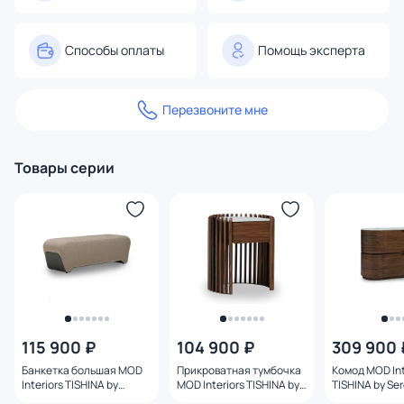
Способы оплаты
Помощь эксперта
Перезвоните мне
Товары серии
115 900 ₽
104 900 ₽
309 900 
Банкетка большая MOD
Прикроватная тумбочка
Комод MOD Int
Interiors TISHINA by
MOD Interiors TISHINA by
TISHINA by Se
Sergey Tregubov BD-
Sergey Tregubov BD-
Tregubov BD-