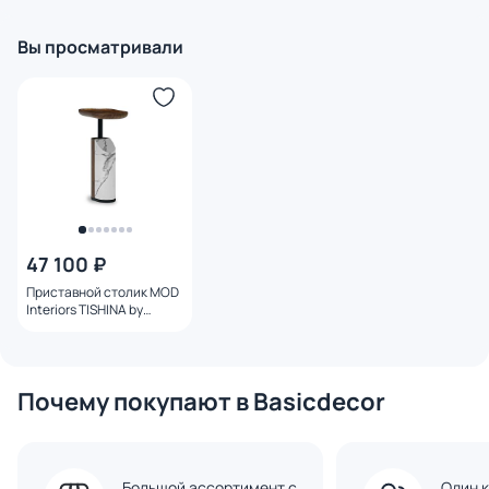
3270902 136х46х43 см,
3270899
бежевая
Вы просматривали
47 100 ₽
Приставной столик MOD
Interiors TISHINA by
Sergey Tregubov BD-
3270901
Почему покупают в Basicdecor
Большой ассортимент с
Один к