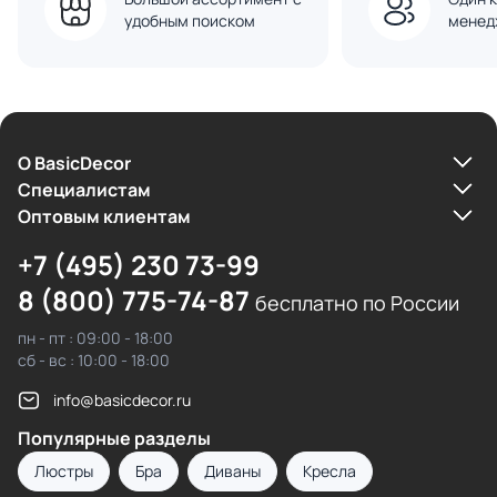
удобным поиском
менед
О BasicDecor
Cпециалистам
Оптовым клиентам
+7 (495) 230 73-99
8 (800) 775-74-87
бесплатно по России
пн - пт : 09:00 - 18:00
сб - вс : 10:00 - 18:00
info@basicdecor.ru
Популярные разделы
Люстры
Бра
Диваны
Кресла