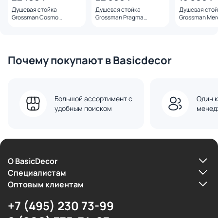
Душевая стойка
Душевая стойка
Душевая стой
Grossman Cosmo
Grossman Pragma
Grossman Mer
500.K35.02.120,
500.K35.03.120,
500.K35.10.100
брашированный никель
брашированный никель
глянцевый
Почему покупают в Basicdecor
Большой ассортимент с
Один к
удобным поиском
менед
О BasicDecor
Cпециалистам
Оптовым клиентам
+7 (495) 230 73-99