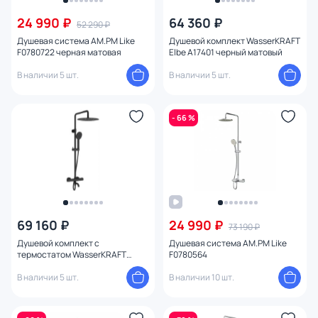
24 990 ₽
64 360 ₽
52 290 ₽
От
До
Душевая система AM.PM Like
Душевой комплект WasserKRAFT
F0780722 черная матовая
Elbe A17401 черный матовый
В наличии 5 шт.
В наличии 5 шт.
Бренд
Цвет
- 66 %
Стиль
Страна
1
Материал
69 160 ₽
24 990 ₽
73 190 ₽
Душевой комплект с
Душевая система AM.PM Like
термостатом WasserKRAFT
F0780564
Управление
Thermo A28801 черный матовый
В наличии 5 шт.
В наличии 10 шт.
Назначение