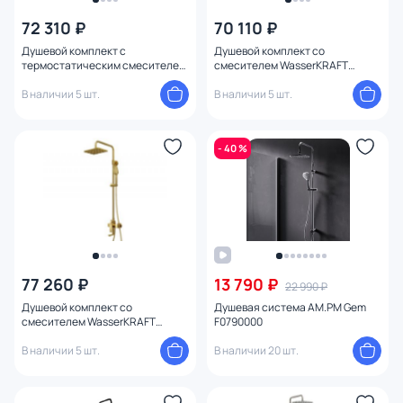
72 310 ₽
70 110 ₽
Душевой комплект с
Душевой комплект со
термостатическим смесителем
смесителем WasserKRAFT
WasserKRAFT Thermo A29901
A17101
В наличии 5 шт.
В наличии 5 шт.
- 40 %
77 260 ₽
13 790 ₽
22 990 ₽
Душевой комплект со
Душевая система AM.PM Gem
смесителем WasserKRAFT
F0790000
A15501
В наличии 5 шт.
В наличии 20 шт.