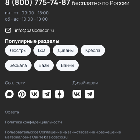
8 (800) 775-74-87
бесплатно по России
пн - пт : 09:00 - 18:00
сб - вс : 10:00 - 18:00
info@basicdecor.ru
Популярные разделы
Люстры
Бра
Диваны
Кресла
Зеркала
Вазы
Ванны
Соц. сети
Дизайнерам
Оферта
Политика конфиденциальности
Пользовательское Соглашение на заимствование и размещение
материалов на Сайте basicdecor.ru