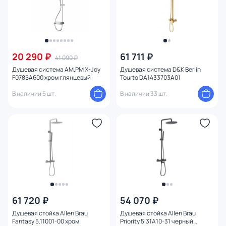
20 290 ₽
61 711 ₽
41 090 ₽
Душевая система AM.PM X-Joy
Душевая система D&K Berlin
F0785A600 хром глянцевый
Tourto DA1433703A01
В наличии 5 шт.
В наличии 33 шт.
61 720 ₽
54 070 ₽
Душевая стойка Allen Brau
Душевая стойка Allen Brau
Fantasy 5.11001-00 хром
Priority 5.31A10-31 черный