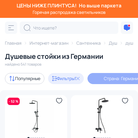
ЦЕНЫ НИЖЕ ПЛИНТУСА!
Но выше паркета
Фильтры
Горячая распродажа светильников
Страна: Германия
Категория:
Душ
Главная
Интернет-магазин
Сантехника
Душ
душев
Душевые стойки из Германии
гигиенический душ
душевые стойки
душевые компле
найдено 541 товаров
Акции
41
Популярные
Фильтры
1
Страна: Герман
с 3D-моделями
12
- 52 %
В наличии
400
Доставка
Цена