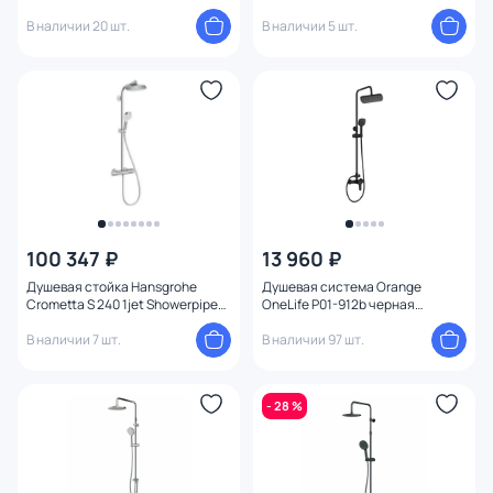
A18501
В наличии 20 шт.
В наличии 5 шт.
100 347 ₽
13 960 ₽
Душевая стойка Hansgrohe
Душевая система Orange
Crometta S 240 1jet Showerpipe
OneLife P01-912b черная
27267000
матовая
В наличии 7 шт.
В наличии 97 шт.
- 28 %