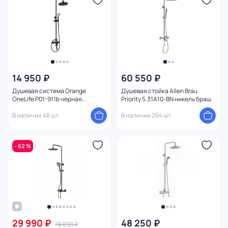
14 950 ₽
60 550 ₽
Душевая система Orange
Душевая стойка Allen Brau
OneLife P01-911b черная
Priority 5.31A10-BN никель браш
матовая
В наличии 48 шт.
В наличии 264 шт.
- 62 %
29 990 ₽
48 250 ₽
78 690 ₽