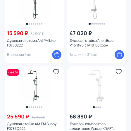
13 590 ₽
47 020 ₽
34 590 ₽
Душевая система AM.PM Like
Душевая стойка Allen Brau
F0780222
Priority 5.31A10-00 хром
В наличии 5 шт.
В наличии 314 шт.
- 44 %
25 590 ₽
68 890 ₽
45 390 ₽
Душевая стойка AM.PM Sunny
Душевой комплект со
F0785C922
смесителем WasserKRAFT