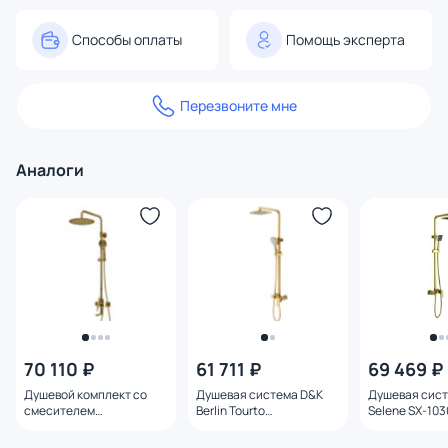
Способы оплаты
Помощь эксперта
Перезвоните мне
Аналоги
70 110 ₽
61 711 ₽
69 469 ₽
Душевой комплект со
Душевая система D&K
Душевая сист
смесителем
Berlin Tourto
Selene SX-103
WasserKRAFT A17101
DA1433703A01
матовое