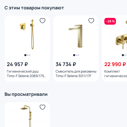
С этим товаром покупают
- 28 %
24 957 ₽
34 734 ₽
22 990 ₽
Гигиенический душ
Смеситель для раковины
Комплект
Timo-F Selene 2089/17SM
Timo-F Selene 3011/17F
гигиеническо
матовое золото золото
Feramolli Pura
золото
Вы просматривали