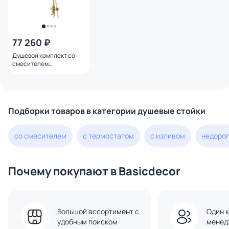
77 260 ₽
Душевой комплект со
смесителем
WasserKRAFT A15501
Подборки товаров в категории душевые стойки
со смесителем
с термостатом
с изливом
недоро
Почему покупают в Basicdecor
Большой ассортимент с
Один к
удобным поиском
менед