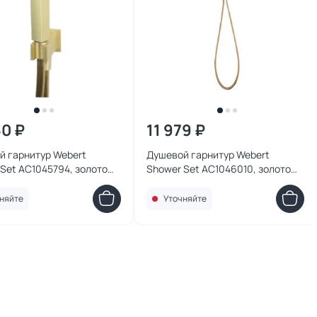
60 ₽
11 979 ₽
й гарнитур Webert
Душевой гарнитур Webert
Set AC1045794, золото
Shower Set AC1046010, золото
е
глянцевое
няйте
Уточняйте