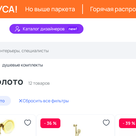
УСА!
Но выше паркета
Горячая распр
Каталог дизайнеров
душевые комплекты
олото
12 товаров
ото
Сбросить все фильтры
- 36 %
- 39 %