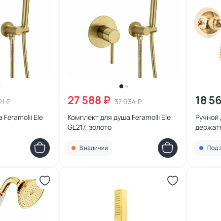
27 588 ₽
18 5
21 ₽
37 934 ₽
Feramolli Ele
Комплект для душа Feramolli Ele
Ручной 
GL217, золото
держат
03/24-B
В наличии
Под 