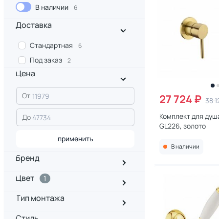
В наличии
6
Доставка
Стандартная
6
Под заказ
2
Цена
От
27 724 ₽
38 1
Комплект для душа 
До
GL226, золото
применить
В наличии
Бренд
Цвет
1
Тип монтажа
Стиль