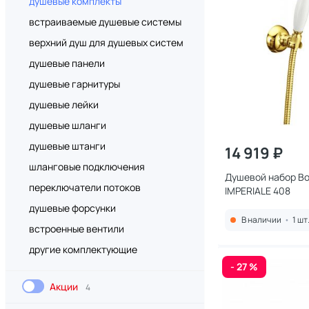
душевые комплекты
встраиваемые душевые системы
верхний душ для душевых систем
душевые панели
душевые гарнитуры
душевые лейки
душевые шланги
душевые штанги
14 919 ₽
шланговые подключения
Душевой набор B
переключатели потоков
IMPERIALE 408
душевые форсунки
В наличии
•
1 шт
встроенные вентили
другие комплектующие
- 27 %
Акции
4