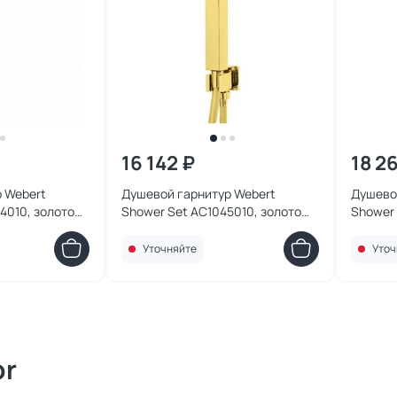
16 142 ₽
18 2
 Webert
Душевой гарнитур Webert
Душево
4010, золото
Shower Set AC1045010, золото
Shower 
глянцевое
матово
Уточняйте
Уточ
or