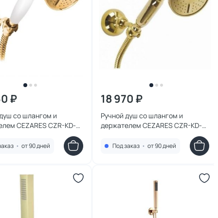
60 ₽
18 970 ₽
душ со шлангом и
Ручной душ со шлангом и
елем CEZARES CZR-KD-
держателем CEZARES CZR-KD-
i золото
03/24-M золото
заказ
•
от 90 дней
Под заказ
•
от 90 дней