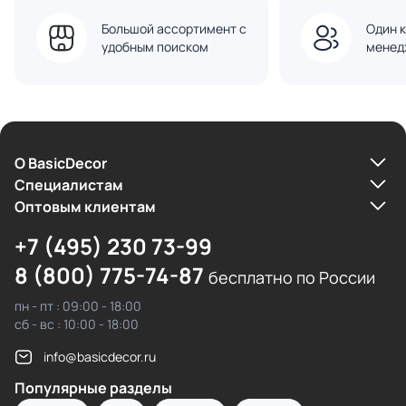
Большой ассортимент с
Один к
удобным поиском
менед
О BasicDecor
Cпециалистам
Оптовым клиентам
+7 (495) 230 73-99
8 (800) 775-74-87
бесплатно по России
пн - пт : 09:00 - 18:00
сб - вс : 10:00 - 18:00
info@basicdecor.ru
Популярные разделы