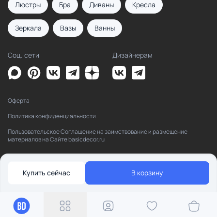
Люстры
Бра
Диваны
Кресла
Зеркала
Вазы
Ванны
Соц. сети
Дизайнерам
Оферта
Политика конфиденциальности
Пользовательское Соглашение на заимствование и размещение
материалов на Сайте basicdecor.ru
Купить сейчас
В корзину