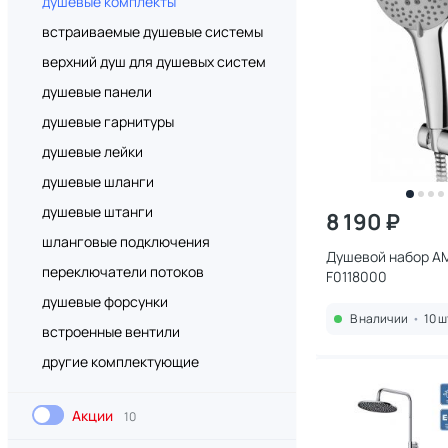
душевые комплекты
встраиваемые душевые системы
верхний душ для душевых систем
душевые панели
душевые гарнитуры
душевые лейки
душевые шланги
душевые штанги
8 190 ₽
шланговые подключения
Душевой набор AM
переключатели потоков
F0118000
душевые форсунки
В наличии
•
10 ш
встроенные вентили
другие комплектующие
Акции
10