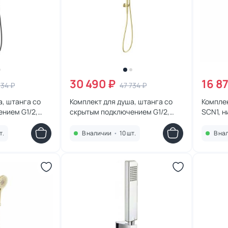
30 490 ₽
16 8
734 ₽
47 734 ₽
а, штанга со
Комплект для душа, штанга со
Комплек
нием G1/2,
скрытым подключением G1/2,
SCN1, н
83GB, графит
Feramolli Sole S783GL, золото
т.
В наличии
•
10 шт.
В на