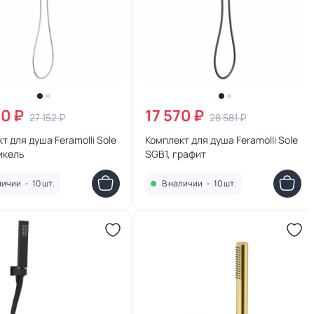
70 ₽
17 570 ₽
27 152 ₽
28 581 ₽
т для душа Feramolli Sole
Комплект для душа Feramolli Sole
икель
SGB1, графит
личии
•
10 шт.
В наличии
•
10 шт.