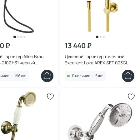
40 ₽
13 440 ₽
 гарнитур Allen Brau
Душевой гарнитур точечный
 5.21021-31 черный
Excellent Loka AREX.SET.023GL
й
личии
•
196 шт.
В наличии
•
5 шт.