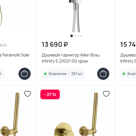
13 690 ₽
15 7
81 ₽
 Feramolli Sole
Душевой гарнитур Allen Brau
Душевой
Infinity 5.21021-00 хром
Infinity
матовы
т.
В наличии
•
257 шт.
В на
- 27 %