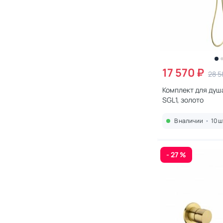
17 570 ₽
28 5
Комплект для душа
SGL1, золото
В наличии
•
10 ш
- 27 %