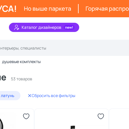
УСА!
Но выше паркета
Горячая распр
Каталог дизайнеров
душевые комплекты
ые
53 товаров
 латунь
Сбросить все фильтры