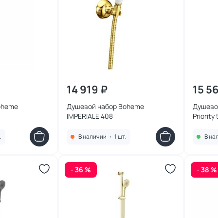
14 919 ₽
15 5
oheme
Душевой набор Boheme
Душевой
IMPERIALE 408
Priority
матовы
.
В наличии
•
1 шт.
В на
- 36 %
- 38 %