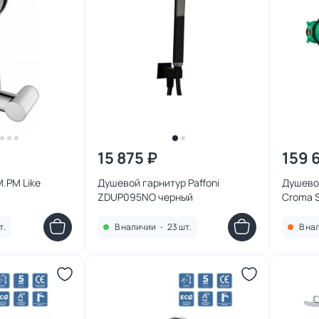
15 875 ₽
159 
.PM Like
Душевой гарнитур Paffoni
Душево
ZDUP095NO черный
Croma S
внутре
т.
В наличии
•
23 шт.
В на