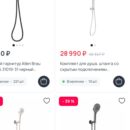
60 ₽
28 990 ₽
45 347 ₽
 гарнитур Allen Brau
Комплект для душа, штанга со
 5.31019-31 черный
скрытым подключением
й
G1/2,Feramolli Sole S783CN,
никель
личии
•
221 шт.
В наличии
•
10 шт.
- 39 %