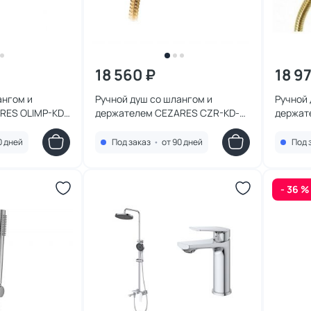
18 560 ₽
18 9
ангом и
Ручной душ со шлангом и
Ручной 
RES OLIMP-KD-
держателем CEZARES CZR-KD-
держат
03/24-Bi золото
03/24-
0 дней
Под заказ
•
от 90 дней
Под 
- 36 %