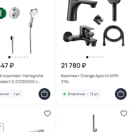
647 ₽
21 780 ₽
й комплект Hansgrohe
Комплект Orange Аристо M19-
elect S 27295000 с
311b
нней частью
личии
•
1 шт.
В наличии
•
13 шт.