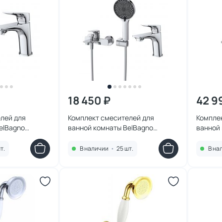
18 450 ₽
42 9
лей для
Комплект смесителей для
Компле
elBagno
ванной комнаты BelBagno
ванной
VM-CRM
MARINO-VASM/LVM-CRM
CVD/LS-
т.
В наличии
•
25 шт.
В на