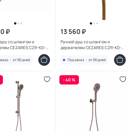
70 ₽
13 560 ₽
душ со шлангом и
Ручной душ со шлангом и
елем CEZARES CZR-KD-
держателем CEZARES CZR-KD-
M золото
02-M бронза
заказ
•
от 90 дней
Под заказ
•
от 90 дней
- 40 %