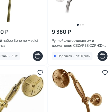
20 ₽
9 380 ₽
й набор Boheme Medici
Ручной душ со шлангом и
нза
держателем CEZARES CZR-KD-
01-M хром
личии
•
5 шт.
Под заказ
•
от 90 дней