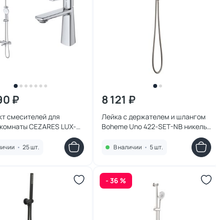
90 ₽
8 121 ₽
кт смесителей для
Лейка с держателем и шлангом
 комнаты CEZARES LUX-
Boheme Uno 422-SET-NB никель
01 хром
браш
личии
•
25 шт.
В наличии
•
5 шт.
- 36 %