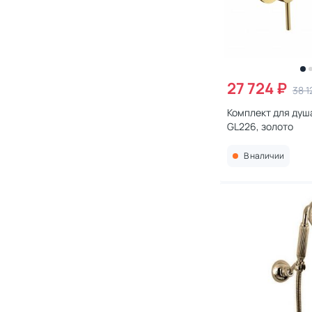
27 724 ₽
38 1
Комплект для душа 
GL226, золото
В наличии