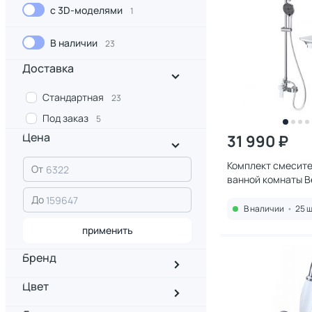
с 3D-моделями
1
В наличии
23
Доставка
Стандартная
23
Под заказ
5
Цена
31 990 ₽
Комплект смесите
От
ванной комнаты B
MARINO-DOCM/L
До
В наличии
•
25 ш
применить
Бренд
Цвет