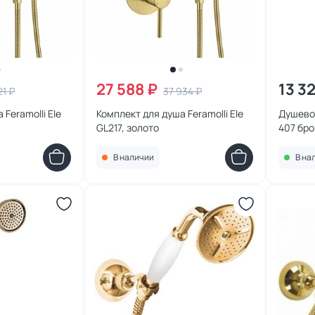
27 588 ₽
13 3
21 ₽
37 934 ₽
Feramolli Ele
Комплект для душа Feramolli Ele
Душево
GL217, золото
407 бро
В наличии
В на