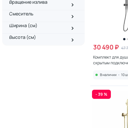
Вращение излива
Смеситель
Ширина (см)
Высота (см)
30 490 ₽
47 
Комплект для душ
скрытым подключе
Feramolli Sole S7
В наличии
•
10 ш
- 39 %