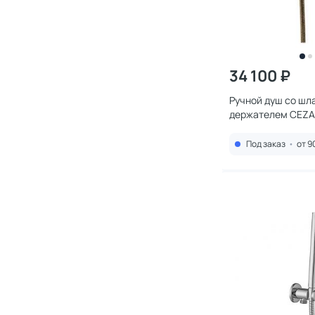
34 100 ₽
Ручной душ со шл
держателем CEZA
02 бронза
Под заказ
•
от 9