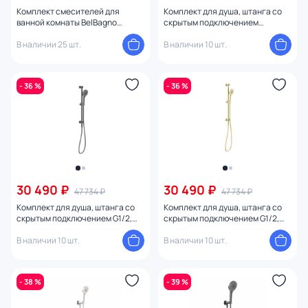
Комплект смесителей для
Комплект для душа, штанга со
ванной комнаты BelBagno
скрытым подключением
MARINO-VASM/LVM-CRM
G1/2,Feramolli Sole S783CN,
В наличии 25 шт.
никель
В наличии 10 шт.
- 36 %
- 36 %
30 490 ₽
30 490 ₽
47 734 ₽
47 734 ₽
Комплект для душа, штанга со
Комплект для душа, штанга со
скрытым подключением G1/2,
скрытым подключением G1/2,
Feramolli Sole S783GB, графит
Feramolli Sole S783GL, золото
В наличии 10 шт.
В наличии 10 шт.
- 38 %
- 39 %