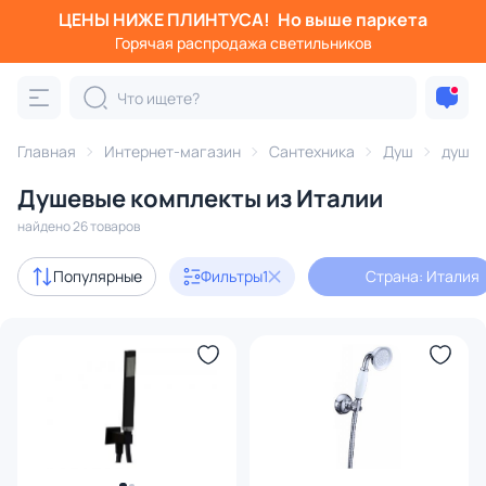
ЦЕНЫ НИЖЕ ПЛИНТУСА!
Но выше паркета
Фильтры
Горячая распродажа светильников
Страна: Италия
Категория:
Душ
Главная
Интернет-магазин
Сантехника
Душ
душев
Душевые комплекты из Италии
гигиенический душ
душевые стойки
душевые компле
найдено 26 товаров
Акции
10
Популярные
Фильтры
1
Страна: Италия
В наличии
18
Доставка
Цена
От
До