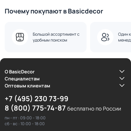
Почему покупают в Basicdecor
Большой ассортимент с
Один к
удобным поиском
менед
О BasicDecor
Cпециалистам
Оптовым клиентам
+7 (495) 230 73-99
8 (800) 775-74-87
бесплатно по России
пн - пт : 09:00 - 18:00
сб - вс : 10:00 - 18:00