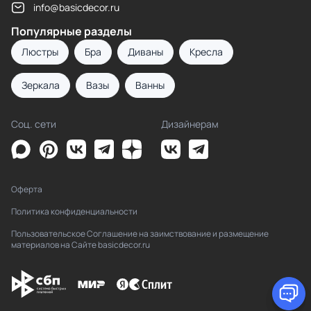
info@basicdecor.ru
Популярные разделы
Люстры
Бра
Диваны
Кресла
Зеркала
Вазы
Ванны
Соц. сети
Дизайнерам
Оферта
Политика конфиденциальности
Пользовательское Соглашение на заимствование и размещение
материалов на Сайте basicdecor.ru