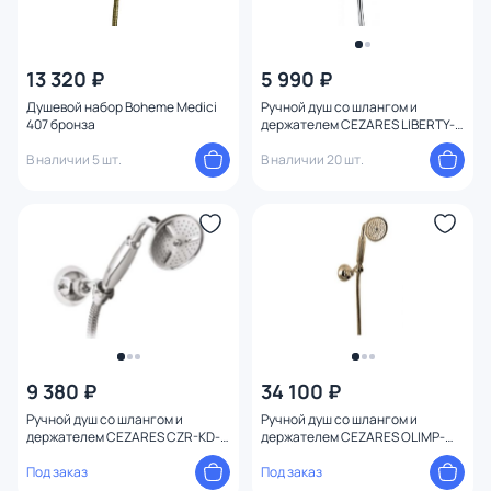
13 320 ₽
5 990 ₽
Душевой набор Boheme Medici
Ручной душ со шлангом и
407 бронза
держателем CEZARES LIBERTY-
F-KD-01
В наличии 5 шт.
В наличии 20 шт.
9 380 ₽
34 100 ₽
Ручной душ со шлангом и
Ручной душ со шлангом и
держателем CEZARES CZR-KD-
держателем CEZARES OLIMP-
01-M хром
KD-02 бронза
Под заказ
Под заказ