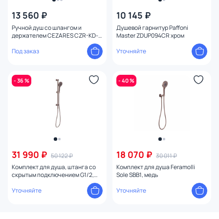
13 560 ₽
10 145 ₽
Ручной душ со шлангом и
Душевой гарнитур Paffoni
держателем CEZARES CZR-KD-
Master ZDUP094CR хром
02-M бронза
Под заказ
Уточняйте
- 36 %
- 40 %
31 990 ₽
18 070 ₽
50 122 ₽
30 011 ₽
Комплект для душа, штанга со
Комплект для душа Feramolli
скрытым подключением G1/2,
Sole SBB1, медь
Feramolli Sole S783BB, медь
Уточняйте
Уточняйте