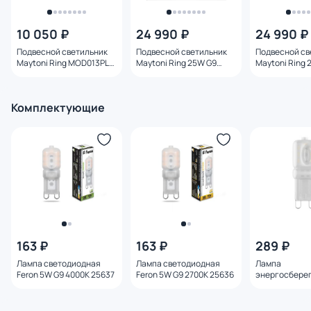
10 050 ₽
24 990 ₽
24 990 ₽
Подвесной светильник
Подвесной светильник
Подвесной св
Maytoni Ring MOD013PL-
Maytoni Ring 25W G9
Maytoni Ring 
02B
MOD013PL-06B
MOD013PL-0
Комплектующие
163 ₽
163 ₽
289 ₽
Лампа светодиодная
Лампа светодиодная
Лампа
Feron 5W G9 4000K 25637
Feron 5W G9 2700K 25636
энергосбере
Lightstar LED
4W=40W 940