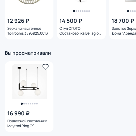
12 926 ₽
14 500 ₽
18 700 ₽
Зеркало настенное
Стул ОГОГО
Золотое Зерк
To4rooms 3895925.0013
Обстановочка Bellagio
Дома "Аренда
BD-3023145
3233212
Вы просматривали
16 990 ₽
Подвесной светильник
Maytoni Ring G9
MOD013PL-04B