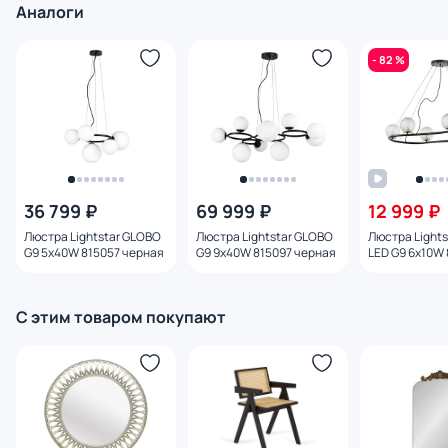
Аналоги
- 82 %
36 799 ₽
69 999 ₽
12 999 ₽
Люстра Lightstar GLOBO
Люстра Lightstar GLOBO
Люстра Lights
G9 5х40W 815057 черная
G9 9х40W 815097 черная
LED G9 6х10W
С этим товаром покупают