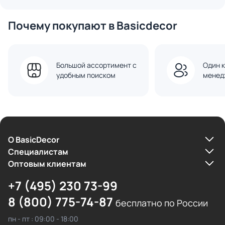
Почему покупают в Basicdecor
Большой ассортимент с
Один к
удобным поиском
менед
О BasicDecor
Cпециалистам
Оптовым клиентам
+7 (495) 230 73-99
8 (800) 775-74-87
бесплатно по России
пн - пт : 09:00 - 18:00