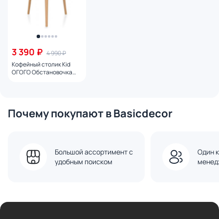
3 390 ₽
4 990 ₽
Кофейный столик Kid
ОГОГО Обстановочка
черный BD-1744223
Почему покупают в Basicdecor
Большой ассортимент с
Один к
удобным поиском
менед