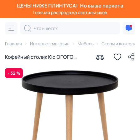
ЦЕНЫ НИЖЕ ПЛИНТУСА!
Но выше паркета
Горячая распродажа светильников
Главная
Интернет-магазин
Мебель
Столы и консоли
Кофейный столик Kid ОГОГО
Обстановочка черный BD-1744223
- 32 %