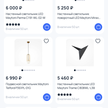
6 000 ₽
5 250 ₽
Серия
Настенный светильник LED
Настенный светильник
Maytoni Parma C191-WL-02-W
поворотный LED Maytoni Mirax
Цвет
C038WL-L3W3K
В наличии 50 шт.
В наличии 50 шт.
Стиль
Страна
Материал
Вид лампы
6 990 ₽
5 460 ₽
Тип помещения
Подвесной светильник Maytoni
Настенный светильник LED
Telford P361PL-01G
Maytoni Trame C808WL-L3B
Форма
В наличии 50 шт.
В наличии 50 шт.
Форма плафона