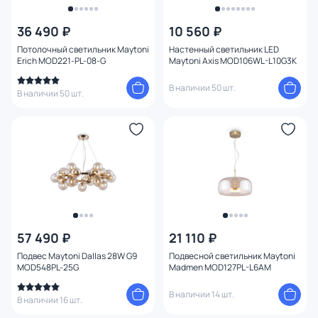
36 490 ₽
10 560 ₽
Потолочный светильник Maytoni
Настенный светильник LED
Erich MOD221-PL-08-G
Maytoni Axis MOD106WL-L10G3K
В наличии 50 шт.
В наличии 50 шт.
57 490 ₽
21 110 ₽
Подвес Maytoni Dallas 28W G9
Подвесной светильник Maytoni
MOD548PL-25G
Madmen MOD127PL-L6AM
В наличии 14 шт.
В наличии 16 шт.