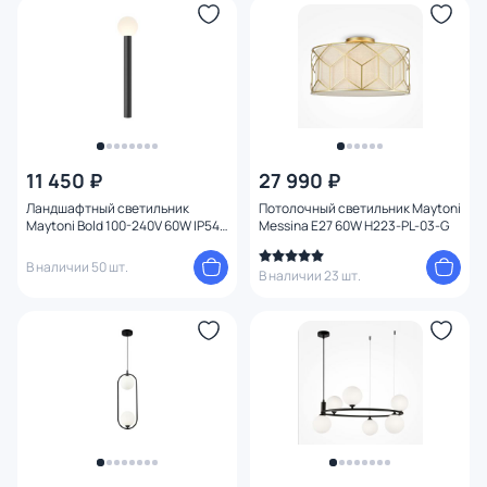
Оформление
Функции
Конструкция
11 450 ₽
27 990 ₽
Мощность ламп
Ландшафтный светильник
Потолочный светильник Maytoni
Maytoni Bold 100-240V 60W IP54
Messina E27 60W H223-PL-03-G
0,8 м O598FL-01B
Умный дом
В наличии 50 шт.
В наличии 23 шт.