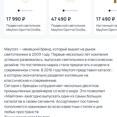
17 990 ₽
47 490 ₽
17 490 ₽
Подвесной светильник
Подвесной светильник
Настенный св
Maytoni Оротте/Orotte
Maytoni Оротте/Orotte
Maytoni Орот
G9х1 40W MOD520PL-
G9х10 40W MOD520PL-
G9х1 40W MO
01BS
10BS
01BS
Maytoni — немецкий бренд, который вышел на рынок
светотехники в 2009 году. Первые несколько лет компания
успешно развивалась, выпуская светильники в классическом
дизайне. Но постепенно марка стала предлагать и модели в
современном стиле. В 2016 году Maytoni представил каталог,
в котором окончательно разделил коллекции на
классические и современные.
Сегодня с брендом сотрудничает несколько десятков
промышленных дизайнеров со всего мира. Это позволяет
«Майтони» ежегодно выпускать одни из самых больших
каталогов в своем сегменте. Ассортимент постоянно
пополняется новинками во всех известных стилях и для
любых пространств.
Технический свет Maytoni