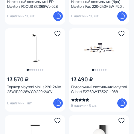
Настенный светильник LED
Настенный светильник (бра)
Maytoni FOCUS S C068WL-02B
Maytoni Fad 220-240V 6W IP20
3000K MOD070WL-L6B3K
В наличии 50 шт.
В наличии 50 шт.
13 570 ₽
13 490 ₽
Торшер Maytoni Mollis 220-240V
Потолочный светильник Maytoni
28W IP20 28W G9 220-240V
Gilbert E27 60W T532CL-08B
MOD126FL-01B
В наличии 1 шт.
В наличии 9 шт.