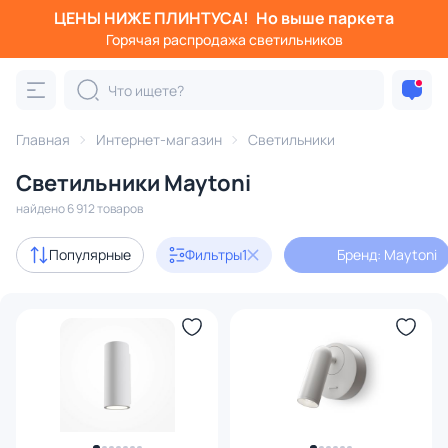
ЦЕНЫ НИЖЕ ПЛИНТУСА!
Но выше паркета
Фильтры
Горячая распродажа светильников
Бренд: Maytoni
Категория:
Все светильники
Главная
Интернет-магазин
Светильники
Люстры
Подвесные светильники
Потолочные светил
Светильники Maytoni
найдено 6 912 товаров
Акции
22
Популярные
Фильтры
1
Бренд: Maytoni
с 3D-моделями
242
В наличии
4555
Доставка
Бренд
1