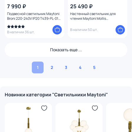
7 990 ₽
25 490 ₽
Подвесной светильник Maytoni
Настенный светильник для
Broni 220-240V IP20 T439-PL-01-
чтения Maytoni Mollis
GR
MOD126WL-02B
В наличии 50 шт.
В наличии 36 шт.
Показать еще ...
1
2
3
4
5
Новинки категории "Светильники Maytoni"