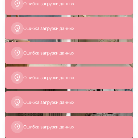
RM RM0206BLK черная рама
В корзину