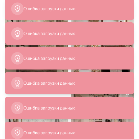
52 410 ₽
74 138 ₽
53 468 ₽
Зеркало с подсветкой Cezares
Смеситель для ванны с душем
44773
на борт ванны Feramolli Molveno
CL265, хром
В корзину
В корзину
1 238 ₽
2 428 ₽
Стаканчик Ridder Young 2236109
Стаканчик для з/щетки Ridder
Roller 2105209
В корзину
В корзину