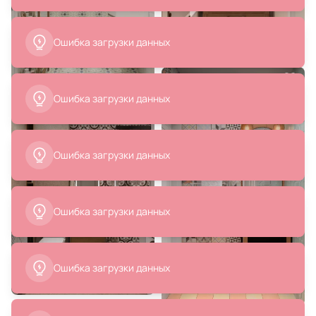
1 474 ₽
14 780 ₽
10 051 ₽
Дозатор для жидкого мыла
Зеркало из дерева манго
Ridder Wrap 2155508
50х50х3см BD-2863731
В корзину
В корзину
9 897 ₽
Зеркало круглое 60 см, Aqwella