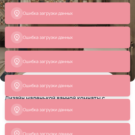
Все
Унитазы
Зеркала
Мебель для ванной комн
Товары на фото
+ 11
11 позиций
Дизайн маленькой ванной комнаты с
орнаментальной плиткой в бохо-стиле,
проект «Лофт и американская классика»
37 390 ₽
28 190 ₽
Смотреть весь дизайн-проект
Унитаз подвесной с
Подвесной унитаз Vitra Normus