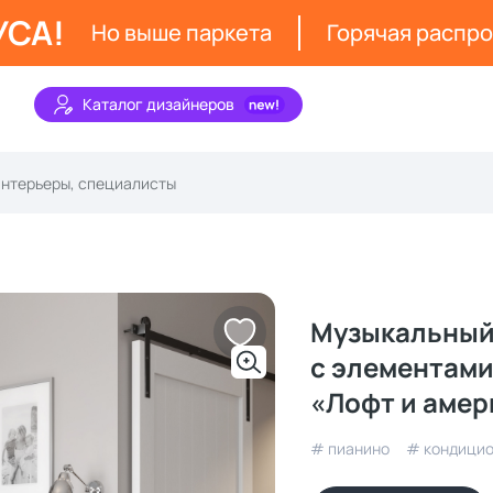
УСА!
Но выше паркета
Горячая распр
Каталог дизайнеров
Музыкальный 
с элементами
«Лофт и амер
# пианино
# кондици