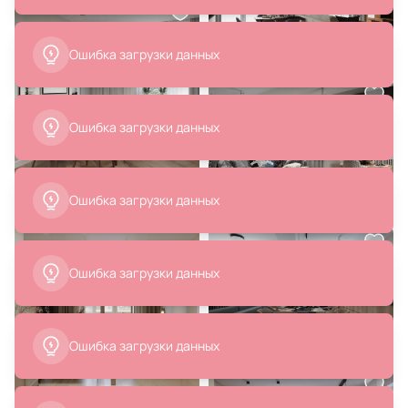
20 600 ₽
37 145 ₽
26 002 ₽
Подвесной светильник Eurosvet
Подвесной светильник Mantra
Sorrel 60105/5 черный
Antares 7313
В корзину
В корзину
5 640 ₽
53 482 ₽
3 950 ₽
Подвесной светильник Eurosvet
Картина "Сублимация"