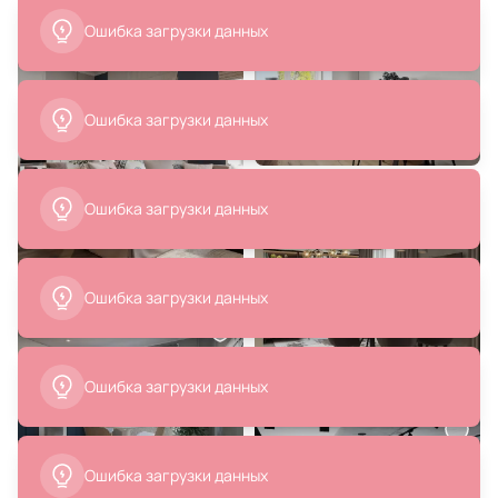
Ошибка загрузки данных
38 500 ₽
70 500 ₽
23 100 ₽
Подвесная люстра Eurosvet
Люстра MAK-interior Foucault's
Santi E14 4690389182822
25W E14 BD-942953
В корзину
В корзину
57 825 ₽
9 544 ₽
Подвесной светильник Loft It
Подвесной светильник Mantra
Manhattan 40W E14 LOFT1193-8
SLIM 8100
В корзину
В корзину