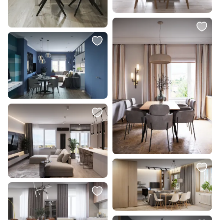
5 100 ₽
4 508 ₽
Подвесной светильник Eurosvet
Подвесной светильник Mantra
Riche со стеклянным плафоном
SLIM 8105
70143/1 белый
В корзину
В корзину
3 000 ₽
39 995 ₽
19 998 ₽
Картина "Зимний лес" Кухтина
Набор из 2-х репродукций
Виктория
картин в раме Грация, 2021г.