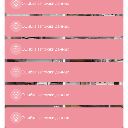
Wonder 50234/1 LED
Ильдюков Олег
В корзину
В корзину
8 816 ₽
9 950 ₽
Подвесной светильник Wertmark
Подвесной светильник Stilfort
ISOLA WE219.01.163
Pizano / Пизано 2131/04/01P
В корзину
В корзину