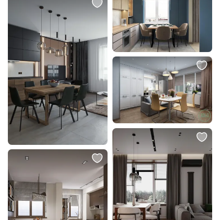
Fiona
В корзину
В корзину
12 100 ₽
25 020 ₽
Ваза "Патиссон" серый BD-
Подвесной светильник LOFT IT
2489817
Cloud LED 3000K 10247/550 Silver
В корзину
В корзину