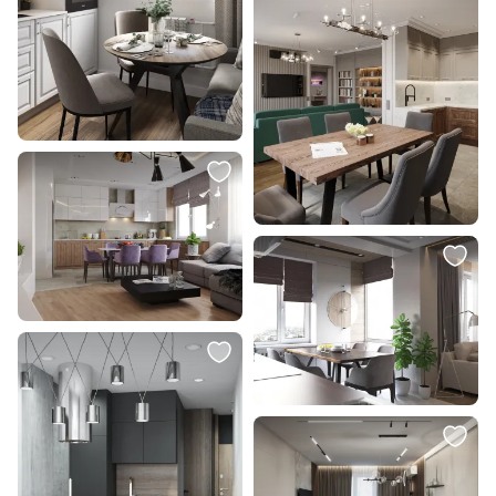
14 000 ₽
1 700 ₽
Картина с городом Надежда
Подушка декоративная BOXY
Коломенская BD-2690008
ОГОГО Обстановочка серый BD-
100х70 см
1907466
В корзину
В корзину
24 300 ₽
39 995 ₽
19 998 ₽
Подвесной светильник TK
Набор из 2-х репродукций
Lighting Juta 6585
картин в раме Игра форм № 1,
2020г.
В корзину
В корзину