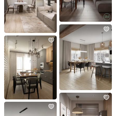
8 390 ₽
8 196 ₽
Стул DikLine 348 поворотный
Уличный светильник Mantra
M05 шоколад, ножки черные
SOCHI 6530
Фабрика Мебели ДИК BD-
3012750
В корзину
В корзину
21 827 ₽
4 988 ₽
Стул To4rooms BD-2558676
Ваза декоративная PADADA Eglo
421164
В корзину
В корзину