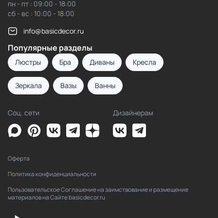
пн - пт : 09:00 - 18:00
сб - вс : 10:00 - 18:00
info@basicdecor.ru
Популярные разделы
Люстры
Бра
Диваны
Кресла
Зеркала
Вазы
Ванны
Соц. сети
Дизайнерам
Оферта
Политика конфиденциальности
Пользовательское Соглашение на заимствование и размещение
материалов на Сайте basicdecor.ru