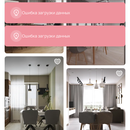
8 250 ₽
12 727 ₽
Люстра подвесная Aployt Sylwia
Фактурная картина Tomas Stern
5W G9, LED APL.634.03.05
85056
В корзину
В корзину
27 990 ₽
27 025 ₽
11 890 ₽
Светильник Moderli V3081-5P
Картина "Тает первый снег"
Таранов Вячеслав
В корзину
В корзину