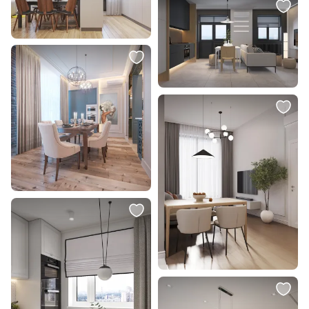
В корзину
В корзину
6 451 ₽
3 490 ₽
Светильник настенный
Светильник подвесной
DesignLed GW TAPE 00-00002102
BARNSTAPLE 49619
В корзину
В корзину