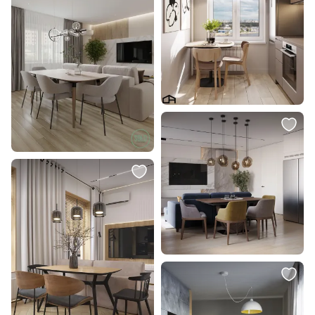
6 267 ₽
11 510 ₽
8 057 ₽
Стул AksHome 58759
Декоративная ваза LOFT IT
Blanca 10265V/S
В корзину
В корзину