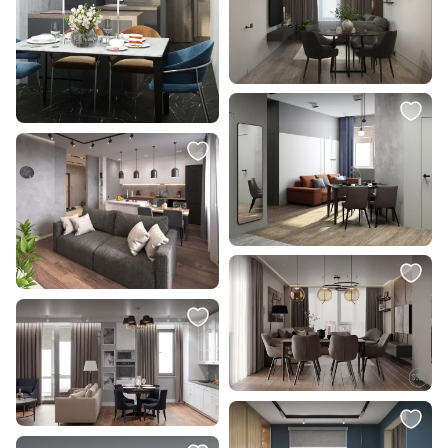
8 790 ₽
1 990 ₽
5 000 ₽
1 390 ₽
Светильник подвесной
Подвесной светодиодный
светодиодный Moderli V10872-PL
светильник Eurosvet Piccolo в
Eir
стиле лофт 50248/1 LED/ белый
В корзину
В корзину
7 000 ₽
5 190 ₽
3 700 ₽
Картина "Палитра №12" Пирогов
Светильник подвесной
Иван
светодиодный Moderli V10892-PL