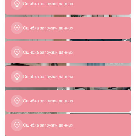
Julia Grup) Anielle BD-2094948
Eglo 421228
В корзину
В корзину
6 700 ₽
11 363 ₽
Настольная ваза Florina BD-
Ваза декоративная HIRADO Eglo
215207
421023
В корзину
В корзину